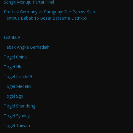
Sengit Menuju Partai Final
Prediksi Germany vs Paraguay: Der Panzer Siap
Tembus Babak 16 Besar Bersama Listrik69
Listrik69
Tebak Angka Berhadiah
Togel China
Togel Hk
Togel Listrik69
Togel Medelin
Togel Sgp
Togel Shandong
Togel Syndey
Togel Taiwan