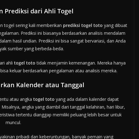
Prediksi dari Ahli Togel
n togel sering kali memberikan
prediksi togel toto
yang dibuat
engalaman. Prediksi ini biasanya berdasarkan analisis mendalam
lam hasil undian. Prediksi ini bisa sangat bervariasi, dan Anda
yak sumber yang berbeda-beda.
ri ahli
togel toto
tidak menjamin kemenangan. Mereka hanya
isa keluar berdasarkan pengalaman atau analisis mereka.
arkan Kalender atau Tanggal
tentu atau angka
togel toto
yang ada dalam kalender dapat
isalnya, angka yang diambil dari tanggal kelahiran, hari libur,
stiwa tertentu dianggap memiliki peluang lebih besar untuk
muncul.
eyakinan pribadi dan keberuntungan, banyak pemain yang