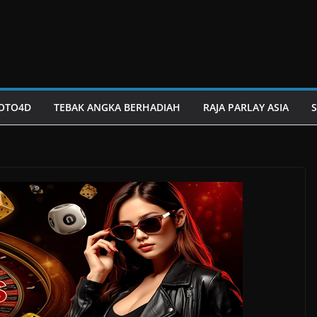
OTO4D
TEBAK ANGKA BERHADIAH
RAJA PARLAY ASIA
S