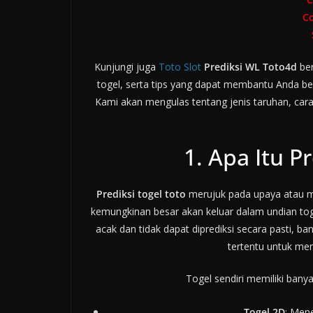
Co
Kunjungi juga
Toto Slot
Prediksi WL Toto4d
be
togel, serta tips yang dapat membantu Anda b
Kami akan mengulas tentang jenis taruhan, cara 
1. Apa Itu P
Prediksi togel toto
merujuk pada upaya atau m
kemungkinan besar akan keluar dalam undian togel.
acak dan tidak dapat diprediksi secara pasti, 
tertentu untuk mem
Togel sendiri memiliki banyak
Togel 2D
: Men