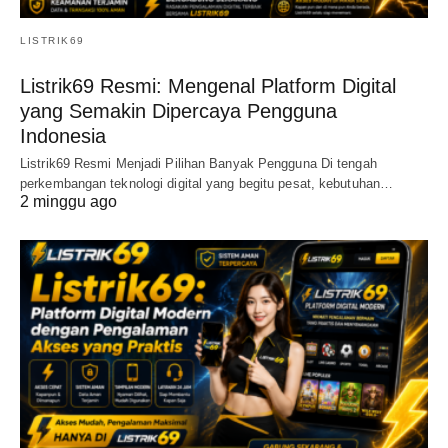
LISTRIK69
Listrik69 Resmi: Mengenal Platform Digital
yang Semakin Dipercaya Pengguna
Indonesia
Listrik69 Resmi Menjadi Pilihan Banyak Pengguna Di tengah
perkembangan teknologi digital yang begitu pesat, kebutuhan…
2 minggu ago