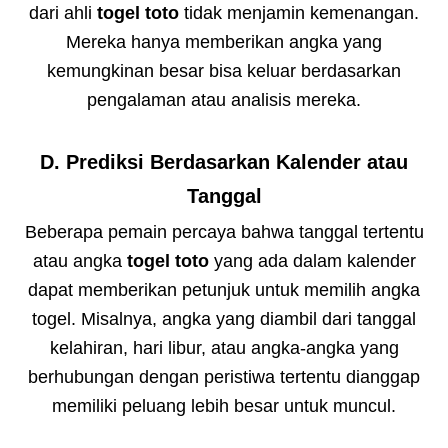
dari ahli
togel toto
tidak menjamin kemenangan.
Mereka hanya memberikan angka yang
kemungkinan besar bisa keluar berdasarkan
pengalaman atau analisis mereka.
D.
Prediksi Berdasarkan Kalender atau
Tanggal
Beberapa pemain percaya bahwa tanggal tertentu
atau angka
togel toto
yang ada dalam kalender
dapat memberikan petunjuk untuk memilih angka
togel. Misalnya, angka yang diambil dari tanggal
kelahiran, hari libur, atau angka-angka yang
berhubungan dengan peristiwa tertentu dianggap
memiliki peluang lebih besar untuk muncul.