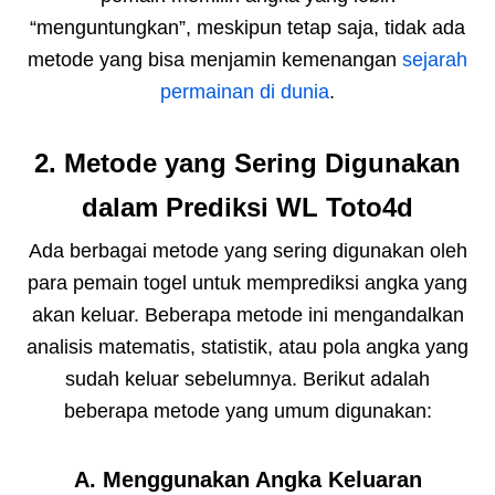
“menguntungkan”, meskipun tetap saja, tidak ada
metode yang bisa menjamin kemenangan
sejarah
permainan di dunia
.
2. Metode yang Sering Digunakan
dalam
Prediksi WL Toto4d
Ada berbagai metode yang sering digunakan oleh
para pemain togel untuk memprediksi angka yang
akan keluar. Beberapa metode ini mengandalkan
analisis matematis, statistik, atau pola angka yang
sudah keluar sebelumnya. Berikut adalah
beberapa metode yang umum digunakan:
A.
Menggunakan Angka Keluaran