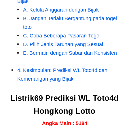
Bijak
A. Kelola Anggaran dengan Bijak
B. Jangan Terlalu Bergantung pada togel
toto
C. Coba Beberapa Pasaran Togel
D. Pilih Jenis Taruhan yang Sesuai
E. Bermain dengan Sabar dan Konsisten
4. Kesimpulan: Prediksi WL Toto4d dan
Kemenangan yang Bijak
Listrik69 Prediksi WL Toto4d
Hongkong Lotto
Angka Main : 5184