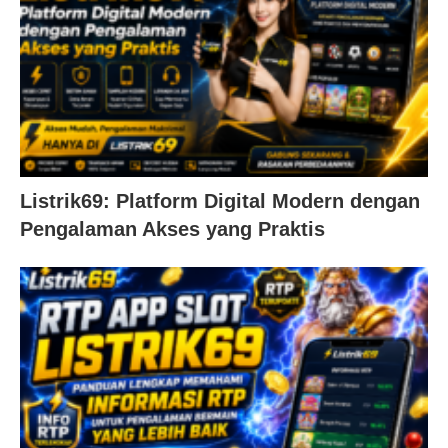
Listrik69: Platform Digital Modern dengan
Pengalaman Akses yang Praktis