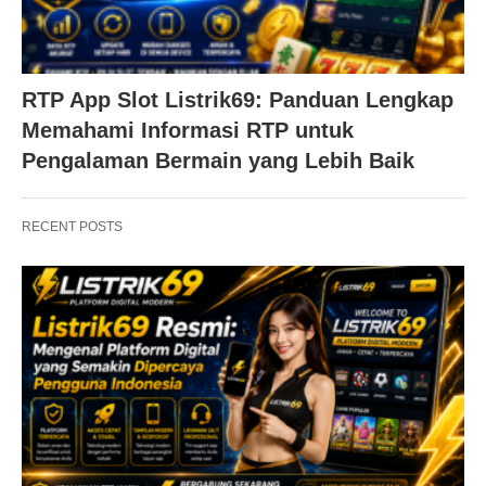
RTP App Slot Listrik69: Panduan Lengkap
Memahami Informasi RTP untuk
Pengalaman Bermain yang Lebih Baik
RECENT POSTS