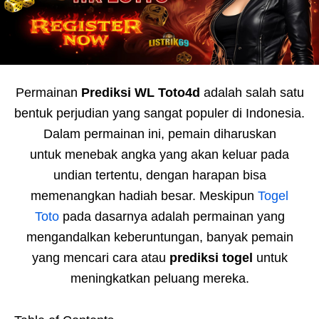
Permainan
Prediksi WL Toto4d
adalah salah satu
bentuk perjudian yang sangat populer di Indonesia.
Dalam permainan ini, pemain diharuskan
untuk menebak angka yang akan keluar pada
undian tertentu, dengan harapan bisa
memenangkan hadiah besar. Meskipun
Togel
Toto
pada dasarnya adalah permainan yang
mengandalkan keberuntungan, banyak pemain
yang mencari cara atau
prediksi togel
untuk
meningkatkan peluang mereka.