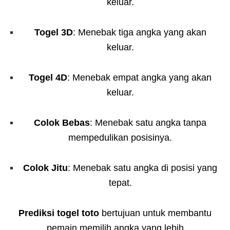
keluar.
Togel 3D
: Menebak tiga angka yang akan
keluar.
Togel 4D
: Menebak empat angka yang akan
keluar.
Colok Bebas
: Menebak satu angka tanpa
mempedulikan posisinya.
Colok Jitu
: Menebak satu angka di posisi yang
tepat.
Prediksi togel toto
bertujuan untuk membantu
pemain memilih angka yang lebih