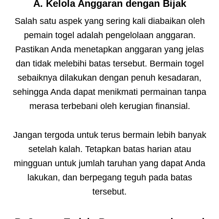
A.
Kelola Anggaran dengan Bijak
Salah satu aspek yang sering kali diabaikan oleh
pemain togel adalah pengelolaan anggaran.
Pastikan Anda menetapkan anggaran yang jelas
dan tidak melebihi batas tersebut. Bermain togel
sebaiknya dilakukan dengan penuh kesadaran,
sehingga Anda dapat menikmati permainan tanpa
merasa terbebani oleh kerugian finansial.
Jangan tergoda untuk terus bermain lebih banyak
setelah kalah. Tetapkan batas harian atau
mingguan untuk jumlah taruhan yang dapat Anda
lakukan, dan berpegang teguh pada batas
tersebut.