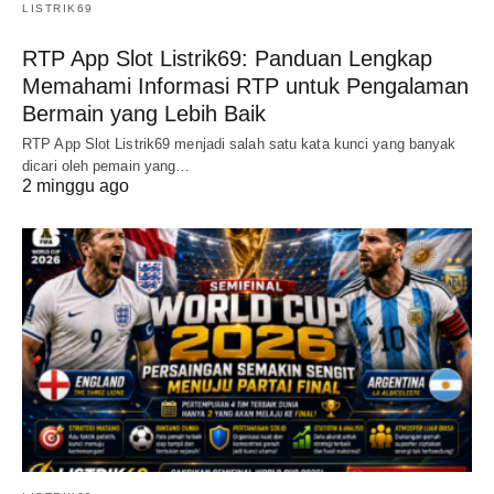
LISTRIK69
RTP App Slot Listrik69: Panduan Lengkap
Memahami Informasi RTP untuk Pengalaman
Bermain yang Lebih Baik
RTP App Slot Listrik69 menjadi salah satu kata kunci yang banyak
dicari oleh pemain yang…
2 minggu ago