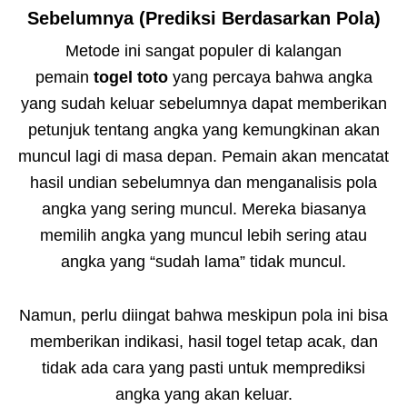
Sebelumnya (Prediksi Berdasarkan Pola)
Metode ini sangat populer di kalangan
pemain
togel toto
yang percaya bahwa angka
yang sudah keluar sebelumnya dapat memberikan
petunjuk tentang angka yang kemungkinan akan
muncul lagi di masa depan. Pemain akan mencatat
hasil undian sebelumnya dan menganalisis pola
angka yang sering muncul. Mereka biasanya
memilih angka yang muncul lebih sering atau
angka yang “sudah lama” tidak muncul.
Namun, perlu diingat bahwa meskipun pola ini bisa
memberikan indikasi, hasil togel tetap acak, dan
tidak ada cara yang pasti untuk memprediksi
angka yang akan keluar.