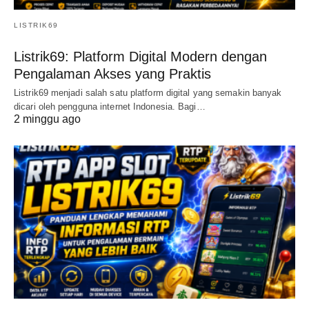
LISTRIK69
Listrik69: Platform Digital Modern dengan
Pengalaman Akses yang Praktis
Listrik69 menjadi salah satu platform digital yang semakin banyak
dicari oleh pengguna internet Indonesia. Bagi…
2 minggu ago