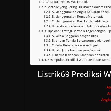
1. Apa Itu Prediksi WL Toto4d?
2. Metode yang Sering Digunakan dalam Pred
A. Menggunakan Angka Keluaran Sebelum
B. Menggunakan Rumus Matematis
C. Menggunakan Prediksi dari Ahli Togel
D. Prediksi Berdasarkan Kalender atau T
3. Tips dan Strategi Bermain Togel dengan Bij
A. Kelola Anggaran dengan Bijak
B. Jangan Terlalu Bergantung pada togel 
C. Coba Beberapa Pasaran Togel
D. Pilih Jenis Taruhan yang Sesuai
E. Bermain dengan Sabar dan Konsisten
4. Kesimpulan: Prediksi WL Toto4d dan Keme
Listrik69 Prediksi
An
An
Angka
C