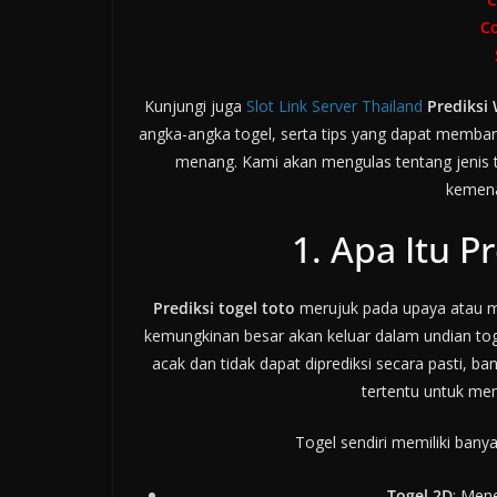
Co
Kunjungi juga
Slot Link Server Thailand
Prediksi
angka-angka togel, serta tips yang dapat memba
menang. Kami akan mengulas tentang jenis tar
kemena
1. Apa Itu P
Prediksi togel toto
merujuk pada upaya atau m
kemungkinan besar akan keluar dalam undian togel.
acak dan tidak dapat diprediksi secara pasti, 
tertentu untuk mem
Togel sendiri memiliki banyak
Togel 2D
: Men