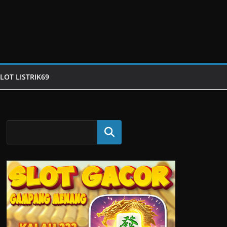
LOT LISTRIK69
Cari