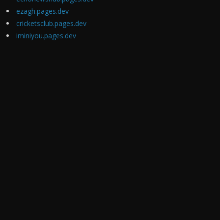
ezagh.pages.dev
cricketsclub.pages.dev
iminiyou.pages.dev