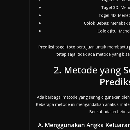
Togel 3D
: Men
Togel 4D
: Meneb
Colok Bebas
: Menebak 
Colok Jitu
: Meneb
Prediksi togel toto
bertujuan untuk membantu p
tetap saja, tidak ada metode yang b
2. Metode yang 
Predik
Ada berbagai metode yang sering digunakan oleh
Beberapa metode ini mengandalkan analisis matema
Berikut adalah bebe
A.
Menggunakan Angka Keluaran 