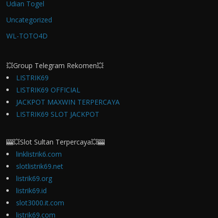
Udian Togel
Uncategorized
WL-TOTO4D
💥Group Telegram Rekomen💥
LISTRIK69
LISTRIK69 OFFICIAL
JACKPOT MAXWIN TERPERCAYA
LISTRIK69 SLOT JACKPOT
🎰💥Slot Sultan Terpercaya💥🎰
linklistrik6.com
slotlistrik69.net
listrik69.org
listrik69.id
slot3000.it.com
listrik69.com