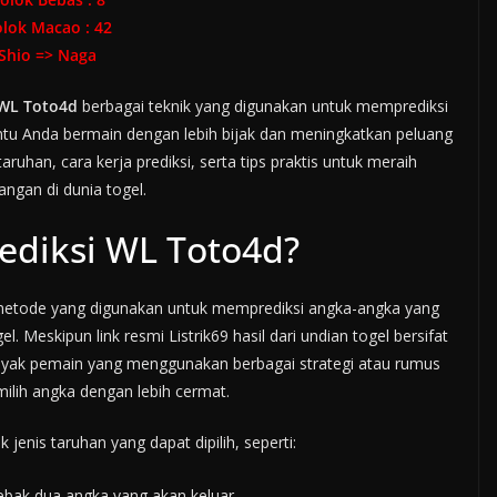
lok Macao : 42
Shio => Naga
 WL Toto4d
berbagai teknik yang digunakan untuk memprediksi
ntu Anda bermain dengan lebih bijak dan meningkatkan peluang
uhan, cara kerja prediksi, serta tips praktis untuk meraih
ngan di dunia togel.
rediksi WL Toto4d?
etode yang digunakan untuk memprediksi angka-angka yang
 Meskipun link resmi Listrik69 hasil dari undian togel bersifat
banyak pemain yang menggunakan berbagai strategi atau rumus
ilih angka dengan lebih cermat.
 jenis taruhan yang dapat dipilih, seperti:
ebak dua angka yang akan keluar.