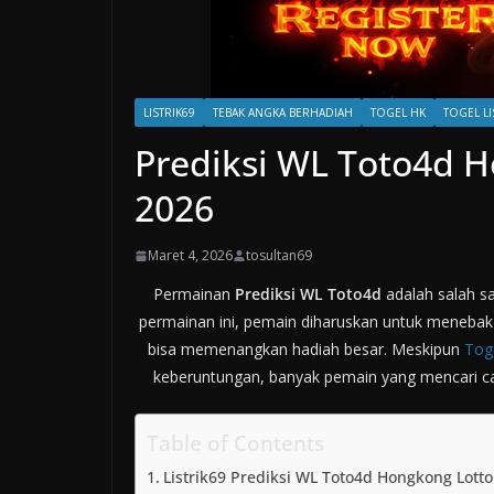
LISTRIK69
TEBAK ANGKA BERHADIAH
TOGEL HK
TOGEL LI
Prediksi WL Toto4d H
2026
Maret 4, 2026
tosultan69
Permainan
Prediksi WL Toto4d
adalah salah sa
permainan ini, pemain diharuskan untuk menebak
bisa memenangkan hadiah besar. Meskipun
Tog
keberuntungan, banyak pemain yang mencari c
Table of Contents
Listrik69 Prediksi WL Toto4d Hongkong Lotto