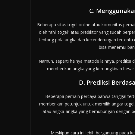
C.
Menggunakan 
Beberapa situs togel online atau komunitas pemai
oleh “ahli togel” atau prediktor yang sudah berp
tentang pola angka dan kecenderungan tertentu da
bisa menemui ban
Namun, seperti halnya metode lainnya, prediksi da
memberikan angka yang kemungkinan besar b
D.
Prediksi Berdas
Beberapa pemain percaya bahwa tanggal ter
memberikan petunjuk untuk memilih angka togel. M
atau angka-angka yang berhubungan dengan peri
Meskipun cara ini lebih bergantung pada k