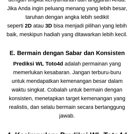
Jika Anda ingin peluang menang yang lebih besar,
taruhan dengan angka lebih sedikit
seperti
2D
atau
3D
bisa menjadi pilihan yang lebih
baik, meskipun hadiah yang ditawarkan lebih kecil.
E.
Bermain dengan Sabar dan Konsisten
Prediksi WL Toto4d
adalah permainan yang
memerlukan kesabaran. Jangan terburu-buru
untuk mendapatkan kemenangan besar dalam
waktu singkat. Cobalah untuk bermain dengan
konsisten, menetapkan target kemenangan yang
realistis, dan selalu bermain secara bertanggung
jawab.