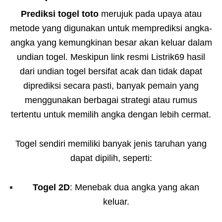
Prediksi togel toto
merujuk pada upaya atau
metode yang digunakan untuk memprediksi angka-
angka yang kemungkinan besar akan keluar dalam
undian togel. Meskipun link resmi Listrik69 hasil
dari undian togel bersifat acak dan tidak dapat
diprediksi secara pasti, banyak pemain yang
menggunakan berbagai strategi atau rumus
tertentu untuk memilih angka dengan lebih cermat.
Togel sendiri memiliki banyak jenis taruhan yang
dapat dipilih, seperti:
Togel 2D
: Menebak dua angka yang akan
keluar.