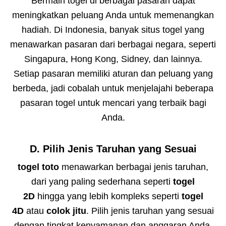
Bermain togel di berbagai pasaran dapat
meningkatkan peluang Anda untuk memenangkan
hadiah. Di Indonesia, banyak situs togel yang
menawarkan pasaran dari berbagai negara, seperti
Singapura, Hong Kong, Sidney, dan lainnya.
Setiap pasaran memiliki aturan dan peluang yang
berbeda, jadi cobalah untuk menjelajahi beberapa
pasaran togel untuk mencari yang terbaik bagi
Anda.
D.
Pilih Jenis Taruhan yang Sesuai
togel toto
menawarkan berbagai jenis taruhan,
dari yang paling sederhana seperti
togel
2D
hingga yang lebih kompleks seperti
togel
4D
atau
colok jitu
. Pilih jenis taruhan yang sesuai
dengan tingkat kenyamanan dan anggaran Anda.