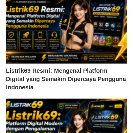
Listrik69 Resmi: Mengenal Platform
Digital yang Semakin Dipercaya Pengguna
Indonesia