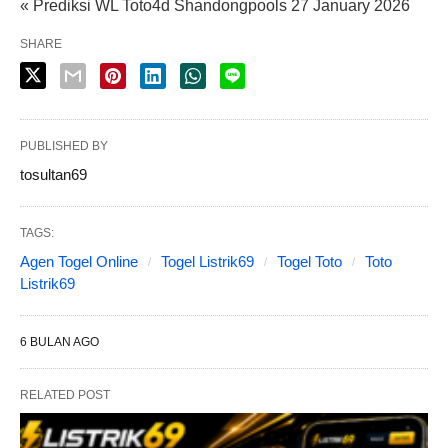
« Prediksi WL Toto4d Shandongpools 27 January 2026
SHARE
PUBLISHED BY
tosultan69
TAGS:
Agen Togel Online
Togel Listrik69
Togel Toto
Toto
Listrik69
6 BULAN AGO
RELATED POST