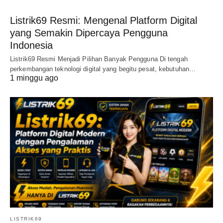
Listrik69 Resmi: Mengenal Platform Digital
yang Semakin Dipercaya Pengguna
Indonesia
Listrik69 Resmi Menjadi Pilihan Banyak Pengguna Di tengah
perkembangan teknologi digital yang begitu pesat, kebutuhan…
1 minggu ago
LISTRIK69