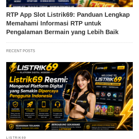
RTP App Slot Listrik69: Panduan Lengkap
Memahami Informasi RTP untuk
Pengalaman Bermain yang Lebih Baik
RECENT POSTS
LISTRIK69