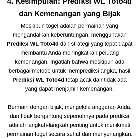
4. Kesimpulan:
Prediksi WL Toto4d
dan Kemenangan yang Bijak
Meskipun togel adalah permainan yang
mengandalkan keberuntungan, menggunakan
Prediksi WL Toto4d
dan strategi yang tepat dapat
membantu Anda meningkatkan peluang
kemenangan. Ingatlah bahwa meskipun ada
berbagai metode untuk memprediksi angka, hasil
Prediksi WL Toto4d
tetap acak dan tidak ada
yang dapat menjamin kemenangan.
Bermain dengan bijak, mengelola anggaran Anda,
dan tidak bergantung sepenuhnya pada prediksi
adalah langkah-langkah penting untuk menikmati
permainan togel secara sehat dan menyenangkan.