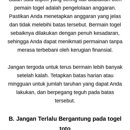
pemain togel adalah pengelolaan anggaran.
Pastikan Anda menetapkan anggaran yang jelas
dan tidak melebihi batas tersebut. Bermain togel
sebaiknya dilakukan dengan penuh kesadaran,
sehingga Anda dapat menikmati permainan tanpa
merasa terbebani oleh kerugian finansial.
Jangan tergoda untuk terus bermain lebih banyak
setelah kalah. Tetapkan batas harian atau
mingguan untuk jumlah taruhan yang dapat Anda
lakukan, dan berpegang teguh pada batas
tersebut.
B.
Jangan Terlalu Bergantung pada togel
toto