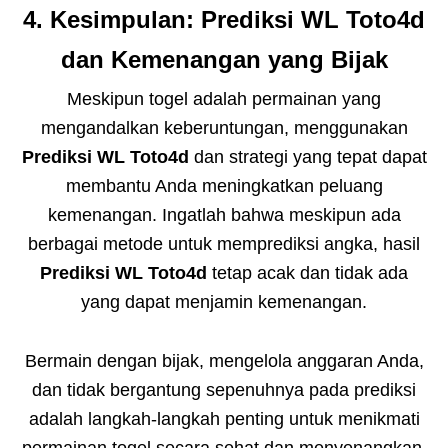
4. Kesimpulan:
Prediksi WL Toto4d
dan Kemenangan yang Bijak
Meskipun togel adalah permainan yang
mengandalkan keberuntungan, menggunakan
Prediksi WL Toto4d
dan strategi yang tepat dapat
membantu Anda meningkatkan peluang
kemenangan. Ingatlah bahwa meskipun ada
berbagai metode untuk memprediksi angka, hasil
Prediksi WL Toto4d
tetap acak dan tidak ada
yang dapat menjamin kemenangan.
Bermain dengan bijak, mengelola anggaran Anda,
dan tidak bergantung sepenuhnya pada prediksi
adalah langkah-langkah penting untuk menikmati