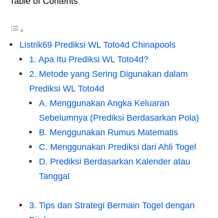
Table of Contents
Listrik69 Prediksi WL Toto4d Chinapools
1. Apa Itu Prediksi WL Toto4d?
2. Metode yang Sering Digunakan dalam
Prediksi WL Toto4d
A. Menggunakan Angka Keluaran
Sebelumnya (Prediksi Berdasarkan Pola)
B. Menggunakan Rumus Matematis
C. Menggunakan Prediksi dari Ahli Togel
D. Prediksi Berdasarkan Kalender atau
Tanggal
3. Tips dan Strategi Bermain Togel dengan