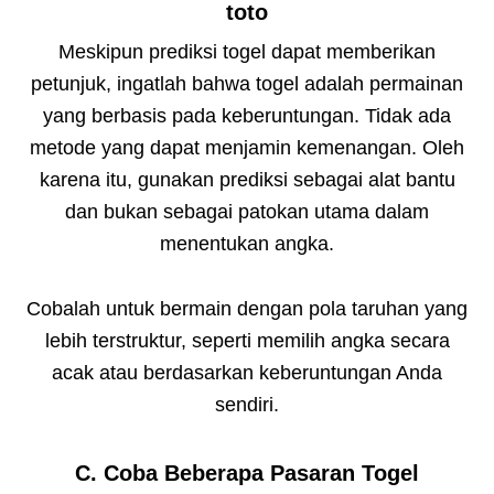
toto
Meskipun prediksi togel dapat memberikan
petunjuk, ingatlah bahwa togel adalah permainan
yang berbasis pada keberuntungan. Tidak ada
metode yang dapat menjamin kemenangan. Oleh
karena itu, gunakan prediksi sebagai alat bantu
dan bukan sebagai patokan utama dalam
menentukan angka.
Cobalah untuk bermain dengan pola taruhan yang
lebih terstruktur, seperti memilih angka secara
acak atau berdasarkan keberuntungan Anda
sendiri.
C.
Coba Beberapa Pasaran Togel