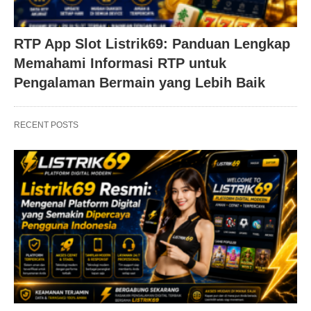
RTP App Slot Listrik69: Panduan Lengkap
Memahami Informasi RTP untuk
Pengalaman Bermain yang Lebih Baik
RECENT POSTS