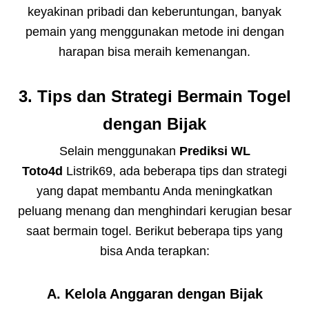
keyakinan pribadi dan keberuntungan, banyak
pemain yang menggunakan metode ini dengan
harapan bisa meraih kemenangan.
3. Tips dan Strategi Bermain Togel
dengan Bijak
Selain menggunakan
Prediksi WL
Toto4d
Listrik69, ada beberapa tips dan strategi
yang dapat membantu Anda meningkatkan
peluang menang dan menghindari kerugian besar
saat bermain togel. Berikut beberapa tips yang
bisa Anda terapkan:
A.
Kelola Anggaran dengan Bijak