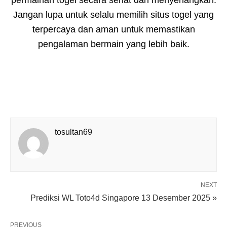
permainan togel secara sehat dan menyenangkan.
Jangan lupa untuk selalu memilih situs togel yang
terpercaya dan aman untuk memastikan
pengalaman bermain yang lebih baik.
tosultan69
NEXT
Prediksi WL Toto4d Singapore 13 Desember 2025 »
PREVIOUS