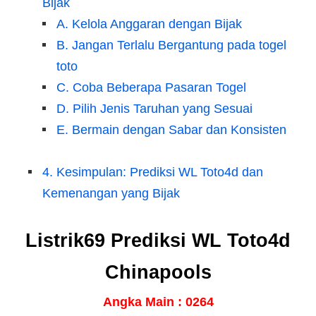
Bijak
A. Kelola Anggaran dengan Bijak
B. Jangan Terlalu Bergantung pada togel
toto
C. Coba Beberapa Pasaran Togel
D. Pilih Jenis Taruhan yang Sesuai
E. Bermain dengan Sabar dan Konsisten
4. Kesimpulan: Prediksi WL Toto4d dan
Kemenangan yang Bijak
Listrik69 Prediksi WL Toto4d
Chinapools
Angka Main : 0264