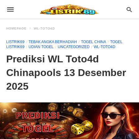
HOMEPAGE
WL-TOTO4D
LISTRIK69
TEBAK ANGKA BERHADIAH
TOGEL CHINA
TOGEL
LISTRIK69
UDIAN TOGEL
UNCATEGORIZED
WL-TOTO4D
Prediksi WL Toto4d
Chinapools 13 Desember
2025