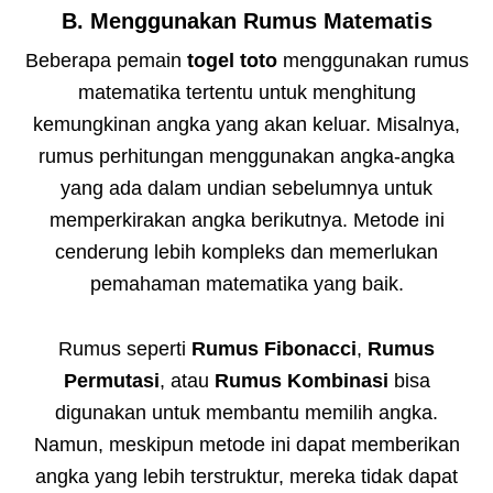
B.
Menggunakan Rumus Matematis
Beberapa pemain
togel toto
menggunakan rumus
matematika tertentu untuk menghitung
kemungkinan angka yang akan keluar. Misalnya,
rumus perhitungan menggunakan angka-angka
yang ada dalam undian sebelumnya untuk
memperkirakan angka berikutnya. Metode ini
cenderung lebih kompleks dan memerlukan
pemahaman matematika yang baik.
Rumus seperti
Rumus Fibonacci
,
Rumus
Permutasi
, atau
Rumus Kombinasi
bisa
digunakan untuk membantu memilih angka.
Namun, meskipun metode ini dapat memberikan
angka yang lebih terstruktur, mereka tidak dapat