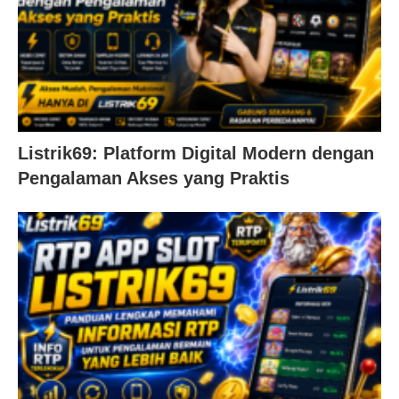
Listrik69: Platform Digital Modern dengan
Pengalaman Akses yang Praktis