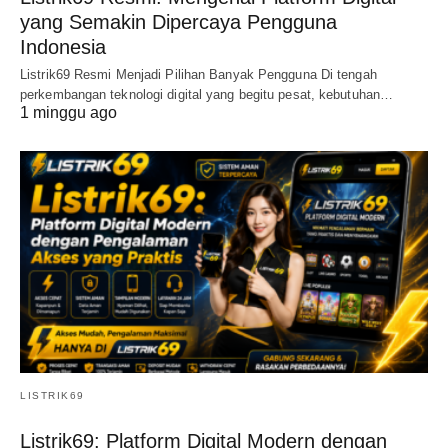
yang Semakin Dipercaya Pengguna
Indonesia
Listrik69 Resmi Menjadi Pilihan Banyak Pengguna Di tengah
perkembangan teknologi digital yang begitu pesat, kebutuhan…
1 minggu ago
LISTRIK69
Listrik69: Platform Digital Modern dengan