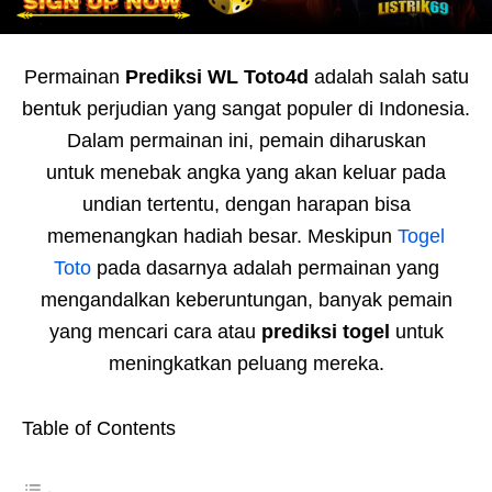
Permainan
Prediksi WL Toto4d
adalah salah satu
bentuk perjudian yang sangat populer di Indonesia.
Dalam permainan ini, pemain diharuskan
untuk menebak angka yang akan keluar pada
undian tertentu, dengan harapan bisa
memenangkan hadiah besar. Meskipun
Togel
Toto
pada dasarnya adalah permainan yang
mengandalkan keberuntungan, banyak pemain
yang mencari cara atau
prediksi togel
untuk
meningkatkan peluang mereka.
Table of Contents