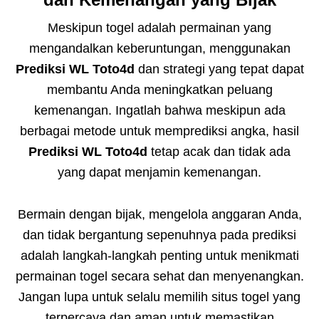
Meskipun togel adalah permainan yang
mengandalkan keberuntungan, menggunakan
Prediksi WL Toto4d
dan strategi yang tepat dapat
membantu Anda meningkatkan peluang
kemenangan. Ingatlah bahwa meskipun ada
berbagai metode untuk memprediksi angka, hasil
Prediksi WL Toto4d
tetap acak dan tidak ada
yang dapat menjamin kemenangan.
Bermain dengan bijak, mengelola anggaran Anda,
dan tidak bergantung sepenuhnya pada prediksi
adalah langkah-langkah penting untuk menikmati
permainan togel secara sehat dan menyenangkan.
Jangan lupa untuk selalu memilih situs togel yang
terpercaya dan aman untuk memastikan