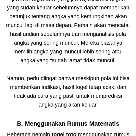
yang sudah keluar sebelumnya dapat memberikan
petunjuk tentang angka yang kemungkinan akan
muncul lagi di masa depan. Pemain akan mencatat
hasil undian sebelumnya dan menganalisis pola
angka yang sering muncul. Mereka biasanya
memilih angka yang muncul lebih sering atau
angka yang “sudah lama” tidak muncul.
Namun, perlu diingat bahwa meskipun pola ini bisa
memberikan indikasi, hasil togel tetap acak, dan
tidak ada cara yang pasti untuk memprediksi
angka yang akan keluar.
B.
Menggunakan Rumus Matematis
Beberapa pemain
togel toto
menggunakan rumus