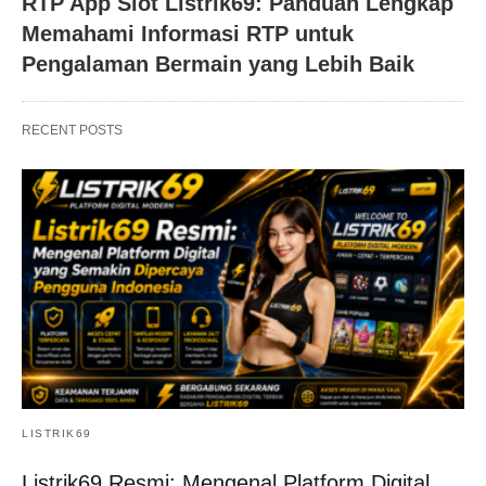
RTP App Slot Listrik69: Panduan Lengkap
Memahami Informasi RTP untuk
Pengalaman Bermain yang Lebih Baik
RECENT POSTS
LISTRIK69
Listrik69 Resmi: Mengenal Platform Digital