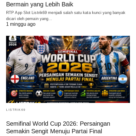
Bermain yang Lebih Baik
RTP App Slot Listrik69 menjadi salah satu kata kunci yang banyak
dicari oleh pemain yang…
1 minggu ago
LISTRIK69
Semifinal World Cup 2026: Persaingan
Semakin Sengit Menuju Partai Final