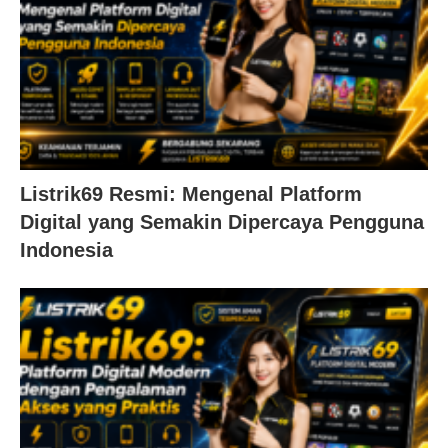
Listrik69 Resmi: Mengenal Platform
Digital yang Semakin Dipercaya Pengguna
Indonesia