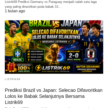
Listrik69 Prediksi Germany vs Paraguay menjadi salah satu laga
yang paling dinantikan pada babak 32…
1 bulan ago
LISTRIK69
Prediksi Brazil vs Japan: Selecao Difavoritkan
Lolos ke Babak Selanjutnya Bersama
Listrik69