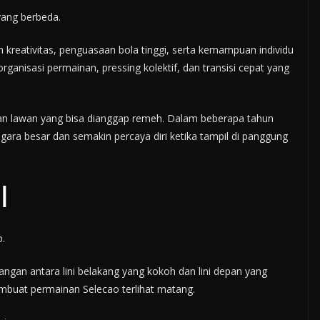
yang berbeda.
kreativitas, penguasaan bola tinggi, serta kemampuan individu
rganisasi permainan, pressing kolektif, dan transisi cepat yang
bukan lawan yang bisa dianggap remeh. Dalam beberapa tahun
gara besar dan semakin percaya diri ketika tampil di panggung
l
p.
ngan antara lini belakang yang kokoh dan lini depan yang
mbuat permainan Selecao terlihat matang.