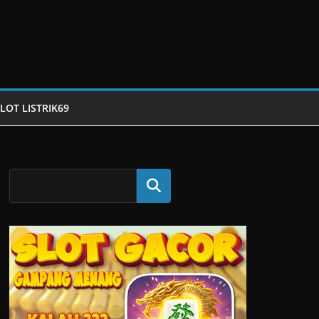
LOT LISTRIK69
Cari