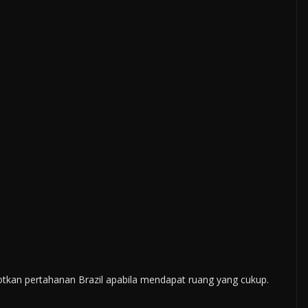
tkan pertahanan Brazil apabila mendapat ruang yang cukup.