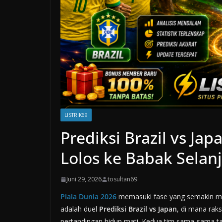
LISTRIK69
Prediksi Brazil vs Jap
Lolos ke Babak Selan
Juni 29, 2026
tosultan69
Piala Dunia 2026
memasuki fase yang semakin men
adalah duel
Prediksi Brazil vs Japan
, di mana rak
pertandingan hidup mati. Kedua tim sama-sama t