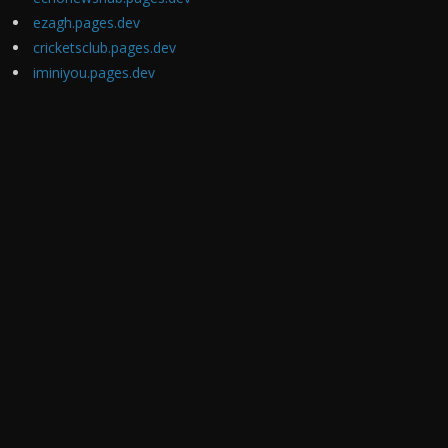
ezagh.pages.dev
cricketsclub.pages.dev
iminiyou.pages.dev