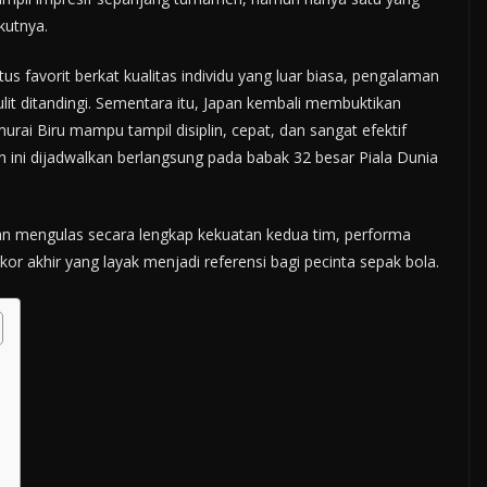
kutnya.
us favorit berkat kualitas individu yang luar biasa, pengalaman
lit ditandingi. Sementara itu, Japan kembali membuktikan
rai Biru mampu tampil disiplin, cepat, dan sangat efektif
 ini dijadwalkan berlangsung pada babak 32 besar Piala Dunia
n mengulas secara lengkap kekuatan kedua tim, performa
 skor akhir yang layak menjadi referensi bagi pecinta sepak bola.