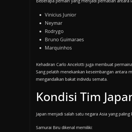
Beberapa pemain yang menjadi perhatian antara la
Vinicius Junior
Neymar
Rodrygo
Bruno Guimaraes
Marquinhos
Kehadiran Carlo Ancelotti juga membuat permainan B
Sang pelatih menekankan keseimbangan antara me
mengandalkan bakat individu semata.
Kondisi Tim Japa
Japan menjadi salah satu negara Asia yang paling 
Samurai Biru dikenal memiliki: