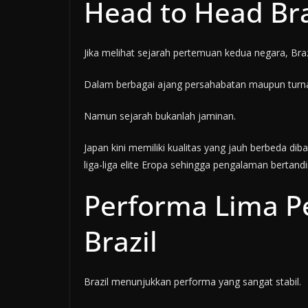
Head to Head Bra
Jika melihat sejarah pertemuan kedua negara, Brazi
Dalam berbagai ajang persahabatan maupun turnam
Namun sejarah bukanlah jaminan.
Japan kini memiliki kualitas yang jauh berbeda d
liga-liga elite Eropa sehingga pengalaman bertandi
Performa Lima P
Brazil
Brazil menunjukkan performa yang sangat stabil.