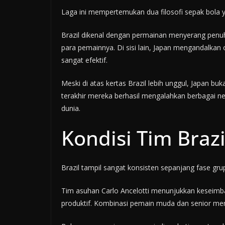
Laga ini mempertemukan dua filosofi sepak bola 
Brazil dikenal dengan permainan menyerang penuh 
para pemainnya. Di sisi lain, Japan mengandalkan o
sangat efektif.
Meski di atas kertas Brazil lebih unggul, Japan 
terakhir mereka berhasil mengalahkan berbagai ne
dunia.
Kondisi Tim Brazi
Brazil tampil sangat konsisten sepanjang fase gru
Tim asuhan Carlo Ancelotti menunjukkan keseimba
produktif. Kombinasi pemain muda dan senior me