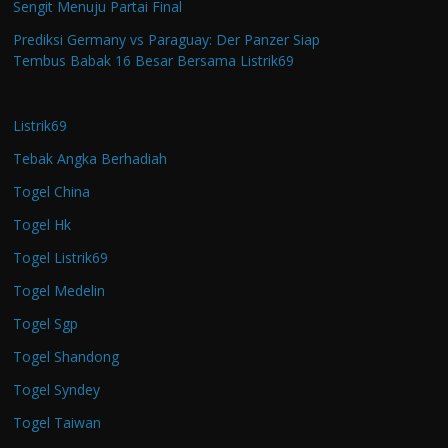
Sengit Menuju Partai Final
Prediksi Germany vs Paraguay: Der Panzer Siap
Tembus Babak 16 Besar Bersama Listrik69
Listrik69
Tebak Angka Berhadiah
Togel China
Togel Hk
Togel Listrik69
Togel Medelin
Togel Sgp
Togel Shandong
Togel Syndey
Togel Taiwan