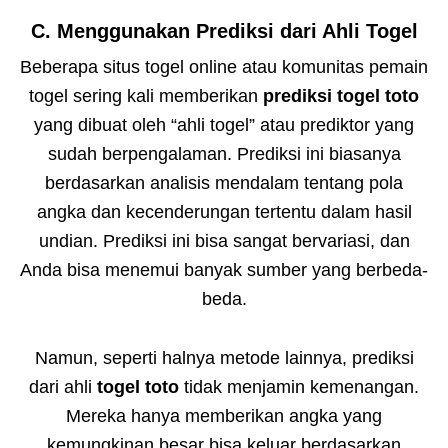
C.
Menggunakan Prediksi dari Ahli Togel
Beberapa situs togel online atau komunitas pemain
togel sering kali memberikan
prediksi togel toto
yang dibuat oleh “ahli togel” atau prediktor yang
sudah berpengalaman. Prediksi ini biasanya
berdasarkan analisis mendalam tentang pola
angka dan kecenderungan tertentu dalam hasil
undian. Prediksi ini bisa sangat bervariasi, dan
Anda bisa menemui banyak sumber yang berbeda-
beda.
Namun, seperti halnya metode lainnya, prediksi
dari ahli
togel toto
tidak menjamin kemenangan.
Mereka hanya memberikan angka yang
kemungkinan besar bisa keluar berdasarkan