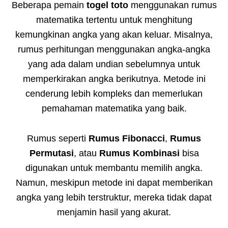
Beberapa pemain
togel toto
menggunakan rumus
matematika tertentu untuk menghitung
kemungkinan angka yang akan keluar. Misalnya,
rumus perhitungan menggunakan angka-angka
yang ada dalam undian sebelumnya untuk
memperkirakan angka berikutnya. Metode ini
cenderung lebih kompleks dan memerlukan
pemahaman matematika yang baik.
Rumus seperti
Rumus Fibonacci
,
Rumus
Permutasi
, atau
Rumus Kombinasi
bisa
digunakan untuk membantu memilih angka.
Namun, meskipun metode ini dapat memberikan
angka yang lebih terstruktur, mereka tidak dapat
menjamin hasil yang akurat.