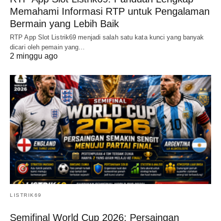
Memahami Informasi RTP untuk Pengalaman
Bermain yang Lebih Baik
RTP App Slot Listrik69 menjadi salah satu kata kunci yang banyak
dicari oleh pemain yang…
2 minggu ago
LISTRIK69
Semifinal World Cup 2026: Persaingan