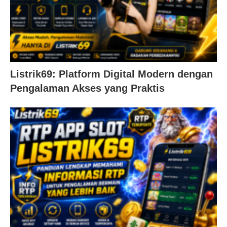
Listrik69: Platform Digital Modern dengan
Pengalaman Akses yang Praktis