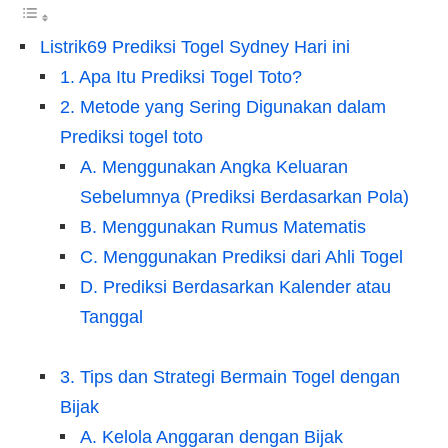
Listrik69 Prediksi Togel Sydney Hari ini
1. Apa Itu Prediksi Togel Toto?
2. Metode yang Sering Digunakan dalam
Prediksi togel toto
A. Menggunakan Angka Keluaran
Sebelumnya (Prediksi Berdasarkan Pola)
B. Menggunakan Rumus Matematis
C. Menggunakan Prediksi dari Ahli Togel
D. Prediksi Berdasarkan Kalender atau
Tanggal
3. Tips dan Strategi Bermain Togel dengan
Bijak
A. Kelola Anggaran dengan Bijak