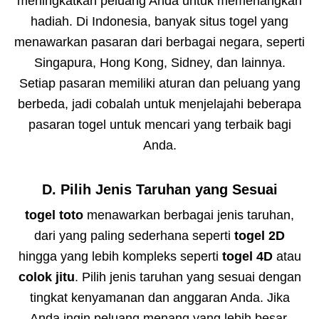
meningkatkan peluang Anda untuk memenangkan
hadiah. Di Indonesia, banyak situs togel yang
menawarkan pasaran dari berbagai negara, seperti
Singapura, Hong Kong, Sidney, dan lainnya.
Setiap pasaran memiliki aturan dan peluang yang
berbeda, jadi cobalah untuk menjelajahi beberapa
pasaran togel untuk mencari yang terbaik bagi
Anda.
D.
Pilih Jenis Taruhan yang Sesuai
togel toto
menawarkan berbagai jenis taruhan,
dari yang paling sederhana seperti
togel 2D
hingga yang lebih kompleks seperti
togel 4D
atau
colok jitu
. Pilih jenis taruhan yang sesuai dengan
tingkat kenyamanan dan anggaran Anda. Jika
Anda ingin peluang menang yang lebih besar,