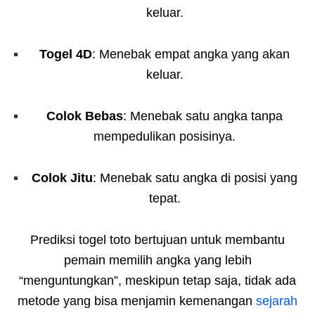
keluar.
Togel 4D
: Menebak empat angka yang akan
keluar.
Colok Bebas
: Menebak satu angka tanpa
mempedulikan posisinya.
Colok Jitu
: Menebak satu angka di posisi yang
tepat.
Prediksi togel toto bertujuan untuk membantu
pemain memilih angka yang lebih
“menguntungkan”, meskipun tetap saja, tidak ada
metode yang bisa menjamin kemenangan
sejarah