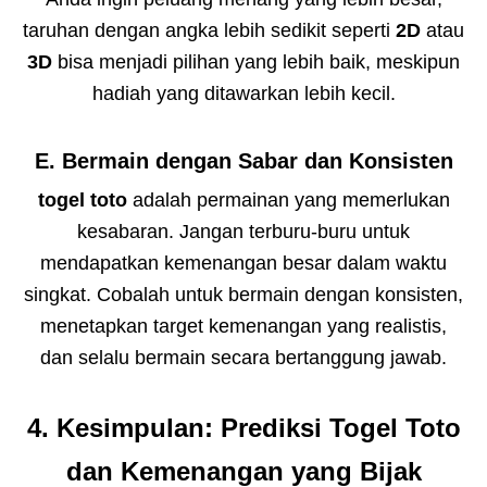
taruhan dengan angka lebih sedikit seperti
2D
atau
3D
bisa menjadi pilihan yang lebih baik, meskipun
hadiah yang ditawarkan lebih kecil.
E.
Bermain dengan Sabar dan Konsisten
togel toto
adalah permainan yang memerlukan
kesabaran. Jangan terburu-buru untuk
mendapatkan kemenangan besar dalam waktu
singkat. Cobalah untuk bermain dengan konsisten,
menetapkan target kemenangan yang realistis,
dan selalu bermain secara bertanggung jawab.
4. Kesimpulan: Prediksi Togel Toto
dan Kemenangan yang Bijak