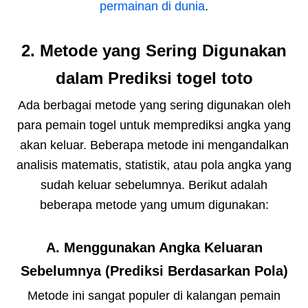
permainan di dunia
.
2. Metode yang Sering Digunakan
dalam Prediksi
togel toto
Ada berbagai metode yang sering digunakan oleh
para pemain togel untuk memprediksi angka yang
akan keluar. Beberapa metode ini mengandalkan
analisis matematis, statistik, atau pola angka yang
sudah keluar sebelumnya. Berikut adalah
beberapa metode yang umum digunakan:
A.
Menggunakan Angka Keluaran
Sebelumnya (Prediksi Berdasarkan Pola)
Metode ini sangat populer di kalangan pemain