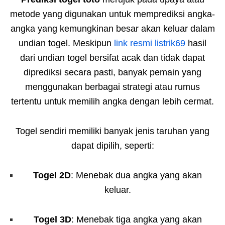
metode yang digunakan untuk memprediksi angka-
angka yang kemungkinan besar akan keluar dalam
undian togel. Meskipun
link resmi listrik69
hasil
dari undian togel bersifat acak dan tidak dapat
diprediksi secara pasti, banyak pemain yang
menggunakan berbagai strategi atau rumus
tertentu untuk memilih angka dengan lebih cermat.
Togel sendiri memiliki banyak jenis taruhan yang
dapat dipilih, seperti:
Togel 2D
: Menebak dua angka yang akan
keluar.
Togel 3D
: Menebak tiga angka yang akan