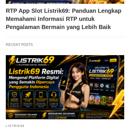
RTP App Slot Listrik69: Panduan Lengkap
Memahami Informasi RTP untuk
Pengalaman Bermain yang Lebih Baik
RECENT POSTS
LISTRIK69