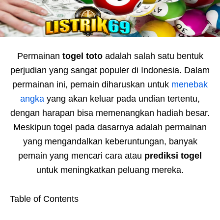
Permainan
togel toto
adalah salah satu bentuk
perjudian yang sangat populer di Indonesia. Dalam
permainan ini, pemain diharuskan untuk
menebak
angka
yang akan keluar pada undian tertentu,
dengan harapan bisa memenangkan hadiah besar.
Meskipun togel pada dasarnya adalah permainan
yang mengandalkan keberuntungan, banyak
pemain yang mencari cara atau
prediksi togel
untuk meningkatkan peluang mereka.
Table of Contents