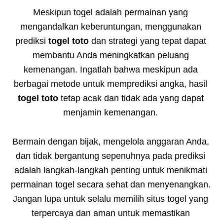
Meskipun togel adalah permainan yang
mengandalkan keberuntungan, menggunakan
prediksi
togel toto
dan strategi yang tepat dapat
membantu Anda meningkatkan peluang
kemenangan. Ingatlah bahwa meskipun ada
berbagai metode untuk memprediksi angka, hasil
togel toto
tetap acak dan tidak ada yang dapat
menjamin kemenangan.
Bermain dengan bijak, mengelola anggaran Anda,
dan tidak bergantung sepenuhnya pada prediksi
adalah langkah-langkah penting untuk menikmati
permainan togel secara sehat dan menyenangkan.
Jangan lupa untuk selalu memilih situs togel yang
terpercaya dan aman untuk memastikan