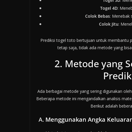
Togel 3D
: Men
Togel 4D
: Meneb
Colok Bebas
: Menebak 
Colok Jitu
: Meneb
Prediksi togel toto bertujuan untuk membantu
tetap saja, tidak ada metode yang b
2. Metode yang 
Predik
Ada berbagai metode yang sering digunakan oleh
Beberapa metode ini mengandalkan analisis matema
Berikut adalah bebe
A.
Menggunakan Angka Keluaran 