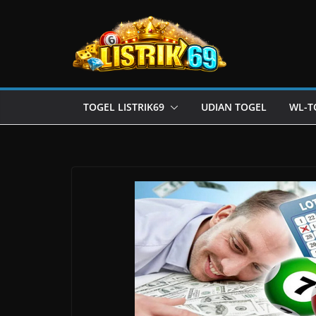
Skip
to
content
TOGEL LISTRIK69
UDIAN TOGEL
WL-T