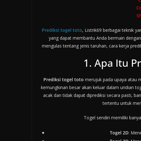
Co
S
Prediksi togel toto
, Listrik69 berbagai teknik 
yang dapat membantu Anda bermain dengan l
mengulas tentang jenis taruhan, cara kerja predi
1. Apa Itu P
Prediksi togel toto
merujuk pada upaya atau m
kemungkinan besar akan keluar dalam undian tog
acak dan tidak dapat diprediksi secara pasti, 
tertentu untuk mem
Togel sendiri memiliki banyak
Togel 2D
: Men