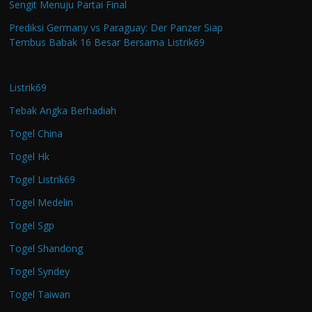
Sengit Menuju Partai Final
Prediksi Germany vs Paraguay: Der Panzer Siap
Tembus Babak 16 Besar Bersama Listrik69
Listrik69
Tebak Angka Berhadiah
Togel China
Togel Hk
Togel Listrik69
Togel Medelin
Togel Sgp
Togel Shandong
Togel Syndey
Togel Taiwan