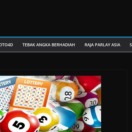
OTO4D
TEBAK ANGKA BERHADIAH
RAJA PARLAY ASIA
S