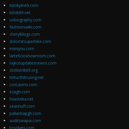
listrikpln69.com
listrik69.net
usbiography.com
fashionswiki.com
cherylblogs.com
dolomitsuperbike.com
iminiyou.com
larteficioshowroom.com
rajkotupdatesnewss.com
slotlistrik69.org
tintucthitruong.net
csncasino.com
ezagh.com
huasteka.net
seanhuff.com
pallantiapgh.com
auditswapai.com
tosolves.com