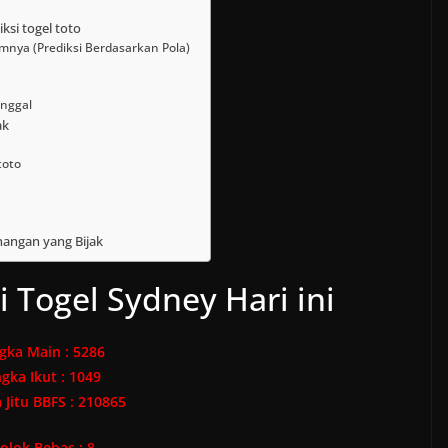
ksi togel toto
nya (Prediksi Berdasarkan Pola)
anggal
ak
toto
nangan yang Bijak
i Togel Sydney Hari ini
gka Main : 5286
gka Ikut : 1049
 Jitu BBFS : 210865
olok Bebas : 8