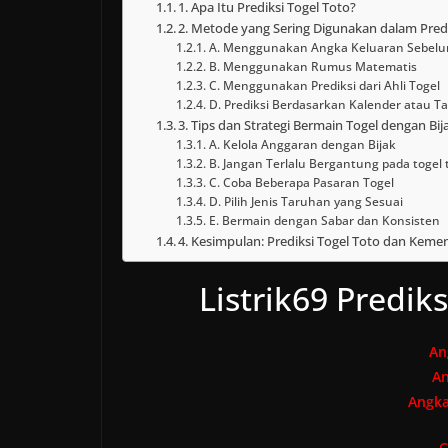
1. Apa Itu Prediksi Togel Toto?
2. Metode yang Sering Digunakan dalam Predi
A. Menggunakan Angka Keluaran Sebelum
B. Menggunakan Rumus Matematis
C. Menggunakan Prediksi dari Ahli Togel
D. Prediksi Berdasarkan Kalender atau T
3. Tips dan Strategi Bermain Togel dengan Bij
A. Kelola Anggaran dengan Bijak
B. Jangan Terlalu Bergantung pada togel 
C. Coba Beberapa Pasaran Togel
D. Pilih Jenis Taruhan yang Sesuai
E. Bermain dengan Sabar dan Konsisten
4. Kesimpulan: Prediksi Togel Toto dan Keme
Listrik69 Prediks
An
An
Angka
C