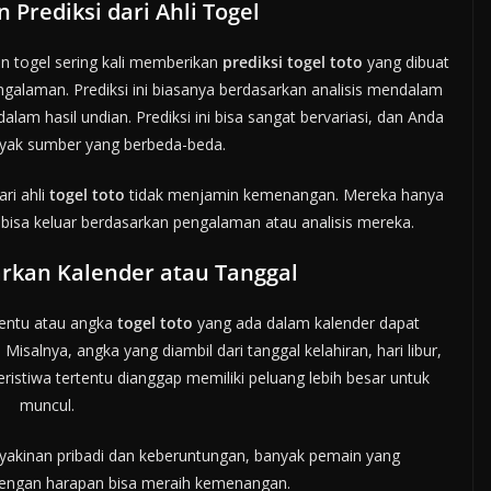
Prediksi dari Ahli Togel
n togel sering kali memberikan
prediksi togel toto
yang dibuat
engalaman. Prediksi ini biasanya berdasarkan analisis mendalam
lam hasil undian. Prediksi ini bisa sangat bervariasi, dan Anda
yak sumber yang berbeda-beda.
ri ahli
togel toto
tidak menjamin kemenangan. Mereka hanya
isa keluar berdasarkan pengalaman atau analisis mereka.
arkan Kalender atau Tanggal
tentu atau angka
togel toto
yang ada dalam kalender dapat
isalnya, angka yang diambil dari tanggal kelahiran, hari libur,
stiwa tertentu dianggap memiliki peluang lebih besar untuk
muncul.
eyakinan pribadi dan keberuntungan, banyak pemain yang
engan harapan bisa meraih kemenangan.