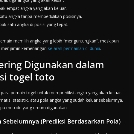
ebak tiga angka yang akan keluar.
ak empat angka yang akan keluar.
satu angka tanpa mempedulikan posisinya.
ak satu angka di posisi yang tepat.
 pemain memilih angka yang lebih “menguntungkan”, meskipun
isa menjamin kemenangan
sejarah permainan di dunia
.
Sering Digunakan dalam
si
togel toto
 para pemain togel untuk memprediksi angka yang akan keluar.
tis, statistik, atau pola angka yang sudah keluar sebelumnya.
rapa metode yang umum digunakan:
Sebelumnya (Prediksi Berdasarkan Pola)