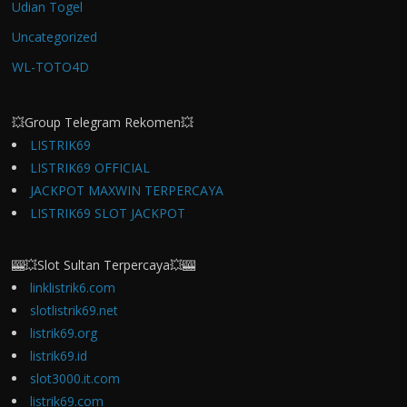
Udian Togel
Uncategorized
WL-TOTO4D
💥Group Telegram Rekomen💥
LISTRIK69
LISTRIK69 OFFICIAL
JACKPOT MAXWIN TERPERCAYA
LISTRIK69 SLOT JACKPOT
🎰💥Slot Sultan Terpercaya💥🎰
linklistrik6.com
slotlistrik69.net
listrik69.org
listrik69.id
slot3000.it.com
listrik69.com