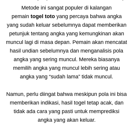
Metode ini sangat populer di kalangan
pemain
togel toto
yang percaya bahwa angka
yang sudah keluar sebelumnya dapat memberikan
petunjuk tentang angka yang kemungkinan akan
muncul lagi di masa depan. Pemain akan mencatat
hasil undian sebelumnya dan menganalisis pola
angka yang sering muncul. Mereka biasanya
memilih angka yang muncul lebih sering atau
angka yang “sudah lama” tidak muncul.
Namun, perlu diingat bahwa meskipun pola ini bisa
memberikan indikasi, hasil togel tetap acak, dan
tidak ada cara yang pasti untuk memprediksi
angka yang akan keluar.