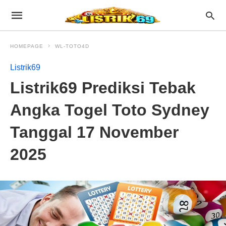
HOMEPAGE
WL-TOTO4D
Listrik69
Listrik69 Prediksi Tebak
Angka Togel Toto Sydney
Tanggal 17 November
2025