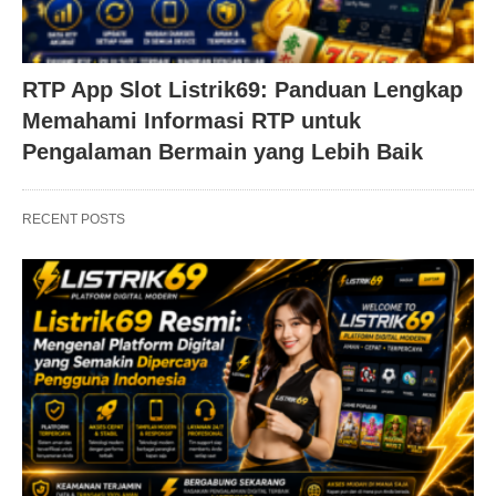
RTP App Slot Listrik69: Panduan Lengkap
Memahami Informasi RTP untuk
Pengalaman Bermain yang Lebih Baik
RECENT POSTS