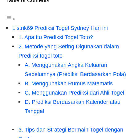
Table of Contents
Listrik69 Prediksi Togel Sydney Hari ini
1. Apa Itu Prediksi Togel Toto?
2. Metode yang Sering Digunakan dalam
Prediksi togel toto
A. Menggunakan Angka Keluaran
Sebelumnya (Prediksi Berdasarkan Pola)
B. Menggunakan Rumus Matematis
C. Menggunakan Prediksi dari Ahli Togel
D. Prediksi Berdasarkan Kalender atau
Tanggal
3. Tips dan Strategi Bermain Togel dengan