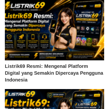
Listrik69 Resmi: Mengenal Platform
Digital yang Semakin Dipercaya Pengguna
Indonesia