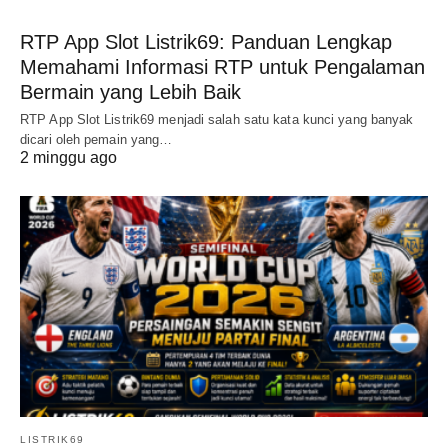
RTP App Slot Listrik69: Panduan Lengkap
Memahami Informasi RTP untuk Pengalaman
Bermain yang Lebih Baik
RTP App Slot Listrik69 menjadi salah satu kata kunci yang banyak
dicari oleh pemain yang…
2 minggu ago
LISTRIK69