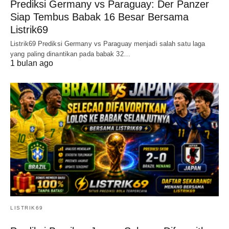
Prediksi Germany vs Paraguay: Der Panzer
Siap Tembus Babak 16 Besar Bersama
Listrik69
Listrik69 Prediksi Germany vs Paraguay menjadi salah satu laga
yang paling dinantikan pada babak 32…
1 bulan ago
LISTRIK69