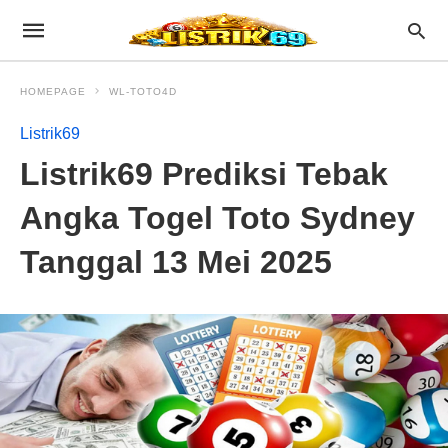
HOMEPAGE
WL-TOTO4D
Listrik69
Listrik69 Prediksi Tebak
Angka Togel Toto Sydney
Tanggal 13 Mei 2025