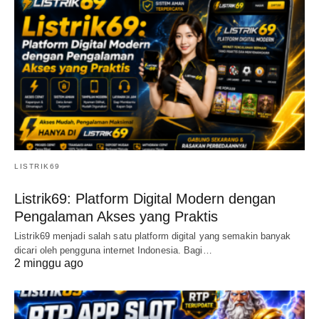
LISTRIK69
Listrik69: Platform Digital Modern dengan
Pengalaman Akses yang Praktis
Listrik69 menjadi salah satu platform digital yang semakin banyak
dicari oleh pengguna internet Indonesia. Bagi…
2 minggu ago