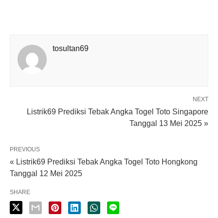
tosultan69
NEXT
Listrik69 Prediksi Tebak Angka Togel Toto Singapore
Tanggal 13 Mei 2025 »
PREVIOUS
« Listrik69 Prediksi Tebak Angka Togel Toto Hongkong
Tanggal 12 Mei 2025
SHARE