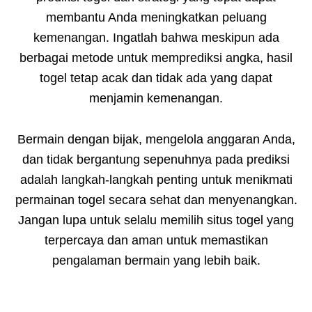
membantu Anda meningkatkan peluang
kemenangan. Ingatlah bahwa meskipun ada
berbagai metode untuk memprediksi angka, hasil
togel tetap acak dan tidak ada yang dapat
menjamin kemenangan.
Bermain dengan bijak, mengelola anggaran Anda,
dan tidak bergantung sepenuhnya pada prediksi
adalah langkah-langkah penting untuk menikmati
permainan togel secara sehat dan menyenangkan.
Jangan lupa untuk selalu memilih situs togel yang
terpercaya dan aman untuk memastikan
pengalaman bermain yang lebih baik.