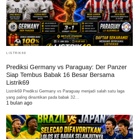
LISTRIK69
Prediksi Germany vs Paraguay: Der Panzer
Siap Tembus Babak 16 Besar Bersama
Listrik69
Listrik69 Prediksi Germany vs Paraguay menjadi salah satu laga
yang paling dinantikan pada babak 32…
1 bulan ago