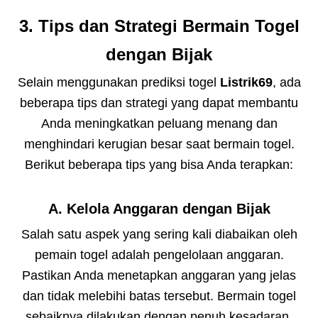
3. Tips dan Strategi Bermain Togel
dengan Bijak
Selain menggunakan prediksi togel
Listrik69
, ada
beberapa tips dan strategi yang dapat membantu
Anda meningkatkan peluang menang dan
menghindari kerugian besar saat bermain togel.
Berikut beberapa tips yang bisa Anda terapkan:
A.
Kelola Anggaran dengan Bijak
Salah satu aspek yang sering kali diabaikan oleh
pemain togel adalah pengelolaan anggaran.
Pastikan Anda menetapkan anggaran yang jelas
dan tidak melebihi batas tersebut. Bermain togel
sebaiknya dilakukan dengan penuh kesadaran,