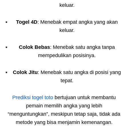
keluar.
Togel 4D
: Menebak empat angka yang akan
keluar.
Colok Bebas
: Menebak satu angka tanpa
mempedulikan posisinya.
Colok Jitu
: Menebak satu angka di posisi yang
tepat.
Prediksi togel toto
bertujuan untuk membantu
pemain memilih angka yang lebih
“menguntungkan”, meskipun tetap saja, tidak ada
metode yang bisa menjamin kemenangan.