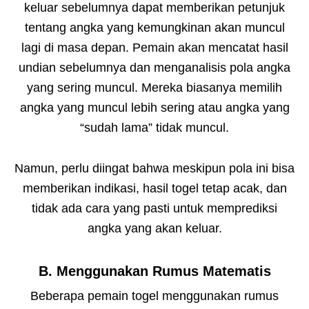
keluar sebelumnya dapat memberikan petunjuk
tentang angka yang kemungkinan akan muncul
lagi di masa depan. Pemain akan mencatat hasil
undian sebelumnya dan menganalisis pola angka
yang sering muncul. Mereka biasanya memilih
angka yang muncul lebih sering atau angka yang
“sudah lama” tidak muncul.
Namun, perlu diingat bahwa meskipun pola ini bisa
memberikan indikasi, hasil togel tetap acak, dan
tidak ada cara yang pasti untuk memprediksi
angka yang akan keluar.
B.
Menggunakan Rumus Matematis
Beberapa pemain togel menggunakan rumus