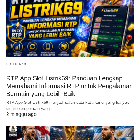
LISTRIK69
RTP App Slot Listrik69: Panduan Lengkap
Memahami Informasi RTP untuk Pengalaman
Bermain yang Lebih Baik
RTP App Slot Listrik69 menjadi salah satu kata kunci yang banyak
dicari oleh pemain yang…
2 minggu ago