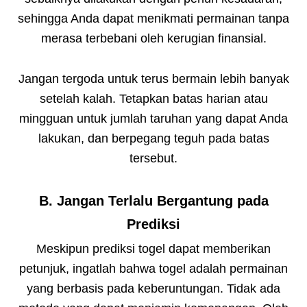
sehingga Anda dapat menikmati permainan tanpa
merasa terbebani oleh kerugian finansial.
Jangan tergoda untuk terus bermain lebih banyak
setelah kalah. Tetapkan batas harian atau
mingguan untuk jumlah taruhan yang dapat Anda
lakukan, dan berpegang teguh pada batas
tersebut.
B.
Jangan Terlalu Bergantung pada
Prediksi
Meskipun prediksi togel dapat memberikan
petunjuk, ingatlah bahwa togel adalah permainan
yang berbasis pada keberuntungan. Tidak ada