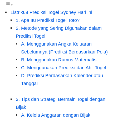
Listrik69 Prediksi Togel Sydney Hari ini
1. Apa Itu Prediksi Togel Toto?
2. Metode yang Sering Digunakan dalam
Prediksi Togel
A. Menggunakan Angka Keluaran
Sebelumnya (Prediksi Berdasarkan Pola)
B. Menggunakan Rumus Matematis
C. Menggunakan Prediksi dari Ahli Togel
D. Prediksi Berdasarkan Kalender atau
Tanggal
3. Tips dan Strategi Bermain Togel dengan
Bijak
A. Kelola Anggaran dengan Bijak