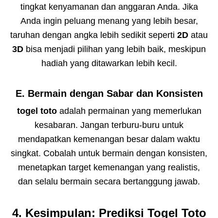
tingkat kenyamanan dan anggaran Anda. Jika
Anda ingin peluang menang yang lebih besar,
taruhan dengan angka lebih sedikit seperti
2D
atau
3D
bisa menjadi pilihan yang lebih baik, meskipun
hadiah yang ditawarkan lebih kecil.
E.
Bermain dengan Sabar dan Konsisten
togel toto
adalah permainan yang memerlukan
kesabaran. Jangan terburu-buru untuk
mendapatkan kemenangan besar dalam waktu
singkat. Cobalah untuk bermain dengan konsisten,
menetapkan target kemenangan yang realistis,
dan selalu bermain secara bertanggung jawab.
4. Kesimpulan: Prediksi Togel Toto