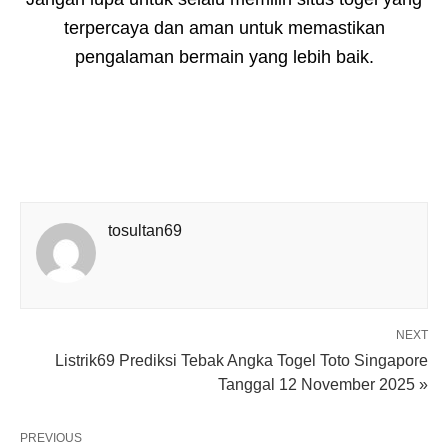
terpercaya dan aman untuk memastikan
pengalaman bermain yang lebih baik.
tosultan69
NEXT
Listrik69 Prediksi Tebak Angka Togel Toto Singapore
Tanggal 12 November 2025 »
PREVIOUS