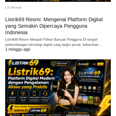
LISTRIK69
Listrik69 Resmi: Mengenal Platform Digital
yang Semakin Dipercaya Pengguna
Indonesia
Listrik69 Resmi Menjadi Pilihan Banyak Pengguna Di tengah
perkembangan teknologi digital yang begitu pesat, kebutuhan…
1 minggu ago