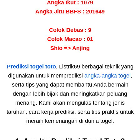
Angka Ikut : 1079
Angka Jitu BBFS : 201649
Colok Bebas : 9
Colok Macao : 01
Shio => Anjing
Prediksi togel toto
, Listrik69 berbagai teknik yang
digunakan untuk memprediksi
angka-angka togel
,
serta tips yang dapat membantu Anda bermain
dengan lebih bijak dan meningkatkan peluang
menang. Kami akan mengulas tentang jenis
taruhan, cara kerja prediksi, serta tips praktis untuk
meraih kemenangan di dunia togel.