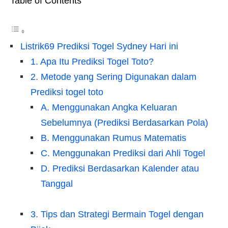
Table of Contents
Listrik69 Prediksi Togel Sydney Hari ini
1. Apa Itu Prediksi Togel Toto?
2. Metode yang Sering Digunakan dalam
Prediksi togel toto
A. Menggunakan Angka Keluaran
Sebelumnya (Prediksi Berdasarkan Pola)
B. Menggunakan Rumus Matematis
C. Menggunakan Prediksi dari Ahli Togel
D. Prediksi Berdasarkan Kalender atau
Tanggal
3. Tips dan Strategi Bermain Togel dengan