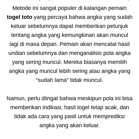
Metode ini sangat populer di kalangan pemain
togel toto
yang percaya bahwa angka yang sudah
keluar sebelumnya dapat memberikan petunjuk
tentang angka yang kemungkinan akan muncul
lagi di masa depan. Pemain akan mencatat hasil
undian sebelumnya dan menganalisis pola angka
yang sering muncul. Mereka biasanya memilih
angka yang muncul lebih sering atau angka yang
“sudah lama” tidak muncul.
Namun, perlu diingat bahwa meskipun pola ini bisa
memberikan indikasi, hasil togel tetap acak, dan
tidak ada cara yang pasti untuk memprediksi
angka yang akan keluar.