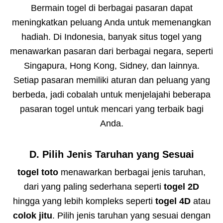
Bermain togel di berbagai pasaran dapat
meningkatkan peluang Anda untuk memenangkan
hadiah. Di Indonesia, banyak situs togel yang
menawarkan pasaran dari berbagai negara, seperti
Singapura, Hong Kong, Sidney, dan lainnya.
Setiap pasaran memiliki aturan dan peluang yang
berbeda, jadi cobalah untuk menjelajahi beberapa
pasaran togel untuk mencari yang terbaik bagi
Anda.
D.
Pilih Jenis Taruhan yang Sesuai
togel toto
menawarkan berbagai jenis taruhan,
dari yang paling sederhana seperti
togel 2D
hingga yang lebih kompleks seperti
togel 4D
atau
colok jitu
. Pilih jenis taruhan yang sesuai dengan