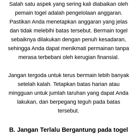
Salah satu aspek yang sering kali diabaikan oleh
pemain togel adalah pengelolaan anggaran.
Pastikan Anda menetapkan anggaran yang jelas
dan tidak melebihi batas tersebut. Bermain togel
sebaiknya dilakukan dengan penuh kesadaran,
sehingga Anda dapat menikmati permainan tanpa
merasa terbebani oleh kerugian finansial.
Jangan tergoda untuk terus bermain lebih banyak
setelah kalah. Tetapkan batas harian atau
mingguan untuk jumlah taruhan yang dapat Anda
lakukan, dan berpegang teguh pada batas
tersebut.
B.
Jangan Terlalu Bergantung pada togel