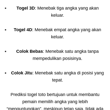
Togel 3D
: Menebak tiga angka yang akan
keluar.
Togel 4D
: Menebak empat angka yang akan
keluar.
Colok Bebas
: Menebak satu angka tanpa
mempedulikan posisinya.
Colok Jitu
: Menebak satu angka di posisi yang
tepat.
Prediksi togel toto bertujuan untuk membantu
pemain memilih angka yang lebih
“menguntungkan”, meskipun tetap saja, tidak ada