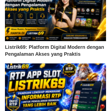
Listrik69: Platform Digital Modern dengan
Pengalaman Akses yang Praktis