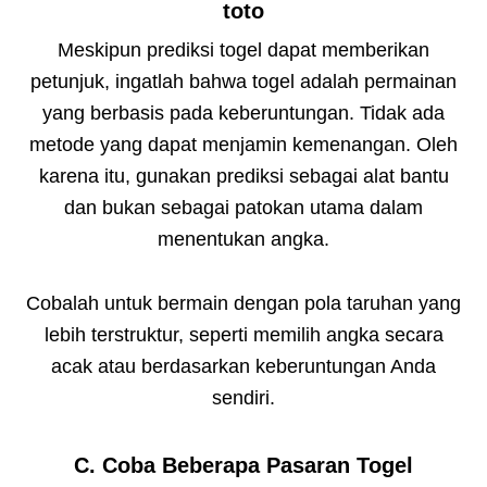
toto
Meskipun prediksi togel dapat memberikan
petunjuk, ingatlah bahwa togel adalah permainan
yang berbasis pada keberuntungan. Tidak ada
metode yang dapat menjamin kemenangan. Oleh
karena itu, gunakan prediksi sebagai alat bantu
dan bukan sebagai patokan utama dalam
menentukan angka.
Cobalah untuk bermain dengan pola taruhan yang
lebih terstruktur, seperti memilih angka secara
acak atau berdasarkan keberuntungan Anda
sendiri.
C.
Coba Beberapa Pasaran Togel