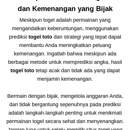
dan Kemenangan yang Bijak
Meskipun togel adalah permainan yang
mengandalkan keberuntungan, menggunakan
prediksi
togel toto
dan strategi yang tepat dapat
membantu Anda meningkatkan peluang
kemenangan. Ingatlah bahwa meskipun ada
berbagai metode untuk memprediksi angka, hasil
togel toto
tetap acak dan tidak ada yang dapat
menjamin kemenangan.
Bermain dengan bijak, mengelola anggaran Anda,
dan tidak bergantung sepenuhnya pada prediksi
adalah langkah-langkah penting untuk menikmati
permainan togel secara sehat dan menyenangkan.
Jangan lupa untuk selalu memilih situs togel yang