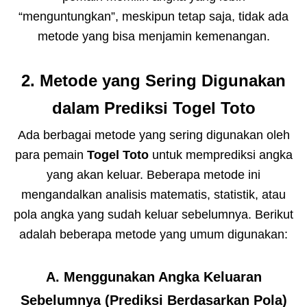
“menguntungkan”, meskipun tetap saja, tidak ada
metode yang bisa menjamin kemenangan.
2. Metode yang Sering Digunakan
dalam Prediksi
Togel Toto
Ada berbagai metode yang sering digunakan oleh
para pemain
Togel Toto
untuk memprediksi angka
yang akan keluar. Beberapa metode ini
mengandalkan analisis matematis, statistik, atau
pola angka yang sudah keluar sebelumnya. Berikut
adalah beberapa metode yang umum digunakan:
A.
Menggunakan Angka Keluaran
Sebelumnya (Prediksi Berdasarkan Pola)