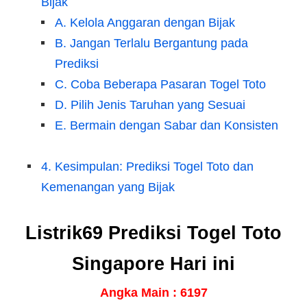
Bijak
A. Kelola Anggaran dengan Bijak
B. Jangan Terlalu Bergantung pada
Prediksi
C. Coba Beberapa Pasaran Togel Toto
D. Pilih Jenis Taruhan yang Sesuai
E. Bermain dengan Sabar dan Konsisten
4. Kesimpulan: Prediksi Togel Toto dan
Kemenangan yang Bijak
Listrik69 Prediksi Togel Toto
Singapore Hari ini
Angka Main : 6197