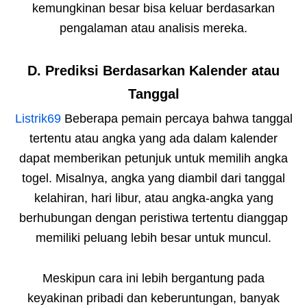
kemungkinan besar bisa keluar berdasarkan
pengalaman atau analisis mereka.
D.
Prediksi Berdasarkan Kalender atau
Tanggal
Listrik69
Beberapa pemain percaya bahwa tanggal
tertentu atau angka yang ada dalam kalender
dapat memberikan petunjuk untuk memilih angka
togel. Misalnya, angka yang diambil dari tanggal
kelahiran, hari libur, atau angka-angka yang
berhubungan dengan peristiwa tertentu dianggap
memiliki peluang lebih besar untuk muncul.
Meskipun cara ini lebih bergantung pada
keyakinan pribadi dan keberuntungan, banyak