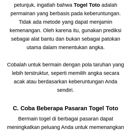
petunjuk, ingatlah bahwa
Togel Toto
adalah
permainan yang berbasis pada keberuntungan.
Tidak ada metode yang dapat menjamin
kemenangan. Oleh karena itu, gunakan prediksi
sebagai alat bantu dan bukan sebagai patokan
utama dalam menentukan angka.
Cobalah untuk bermain dengan pola taruhan yang
lebih terstruktur, seperti memilih angka secara
acak atau berdasarkan keberuntungan Anda
sendiri.
C.
Coba Beberapa Pasaran Togel Toto
Bermain togel di berbagai pasaran dapat
meningkatkan peluang Anda untuk memenangkan