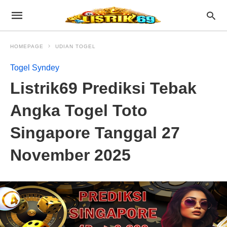
HOMEPAGE
UDIAN TOGEL
Togel Syndey
Listrik69 Prediksi Tebak
Angka Togel Toto
Singapore Tanggal 27
November 2025