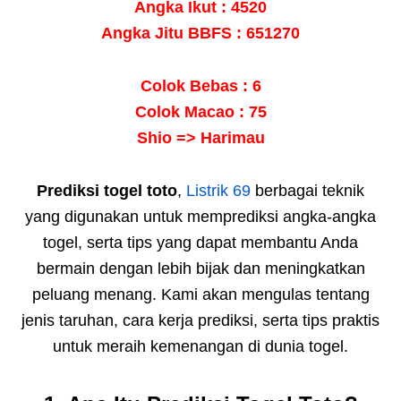
Angka Ikut : 4520
Angka Jitu BBFS : 651270
Colok Bebas : 6
Colok Macao : 75
Shio => Harimau
Prediksi togel toto
,
Listrik 69
berbagai teknik
yang digunakan untuk memprediksi angka-angka
togel, serta tips yang dapat membantu Anda
bermain dengan lebih bijak dan meningkatkan
peluang menang. Kami akan mengulas tentang
jenis taruhan, cara kerja prediksi, serta tips praktis
untuk meraih kemenangan di dunia togel.