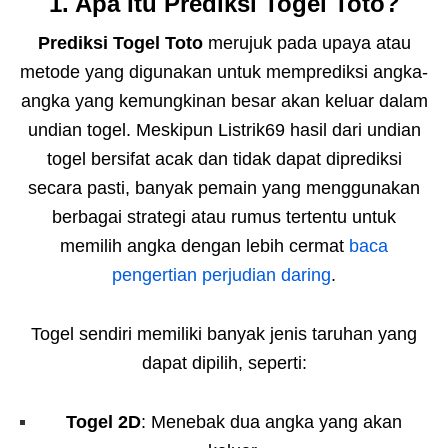
1. Apa Itu Prediksi Togel Toto?
Prediksi Togel Toto
merujuk pada upaya atau
metode yang digunakan untuk memprediksi angka-
angka yang kemungkinan besar akan keluar dalam
undian togel. Meskipun Listrik69 hasil dari undian
togel bersifat acak dan tidak dapat diprediksi
secara pasti, banyak pemain yang menggunakan
berbagai strategi atau rumus tertentu untuk
memilih angka dengan lebih cermat
baca
pengertian perjudian daring
.
Togel sendiri memiliki banyak jenis taruhan yang
dapat dipilih, seperti:
Togel 2D
: Menebak dua angka yang akan