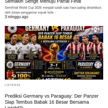
Semakin Sengit Menuju Partai Final
Semifinal World Cup 2026 menjadi salah satu fase paling dinantikan
oleh jutaan penggemar sepak bola…
3 minggu ago
LISTRIK69
Prediksi Germany vs Paraguay: Der Panzer
Siap Tembus Babak 16 Besar Bersama