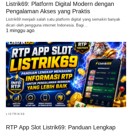
Listrik69: Platform Digital Modern dengan
Pengalaman Akses yang Praktis
Listrik69 menjadi salah satu platform digital yang semakin banyak
dicari oleh pengguna internet Indonesia. Bagi…
1 minggu ago
LISTRIK69
RTP App Slot Listrik69: Panduan Lengkap