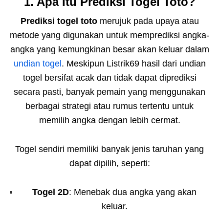
1. Apa Itu Prediksi Togel Toto?
Prediksi togel toto
merujuk pada upaya atau
metode yang digunakan untuk memprediksi angka-
angka yang kemungkinan besar akan keluar dalam
undian togel
. Meskipun Listrik69 hasil dari undian
togel bersifat acak dan tidak dapat diprediksi
secara pasti, banyak pemain yang menggunakan
berbagai strategi atau rumus tertentu untuk
memilih angka dengan lebih cermat.
Togel sendiri memiliki banyak jenis taruhan yang
dapat dipilih, seperti:
Togel 2D
: Menebak dua angka yang akan
keluar.