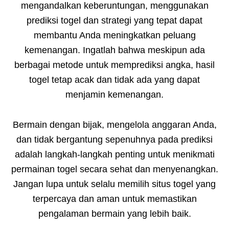
mengandalkan keberuntungan, menggunakan
prediksi togel dan strategi yang tepat dapat
membantu Anda meningkatkan peluang
kemenangan. Ingatlah bahwa meskipun ada
berbagai metode untuk memprediksi angka, hasil
togel tetap acak dan tidak ada yang dapat
menjamin kemenangan.
Bermain dengan bijak, mengelola anggaran Anda,
dan tidak bergantung sepenuhnya pada prediksi
adalah langkah-langkah penting untuk menikmati
permainan togel secara sehat dan menyenangkan.
Jangan lupa untuk selalu memilih situs togel yang
terpercaya dan aman untuk memastikan
pengalaman bermain yang lebih baik.