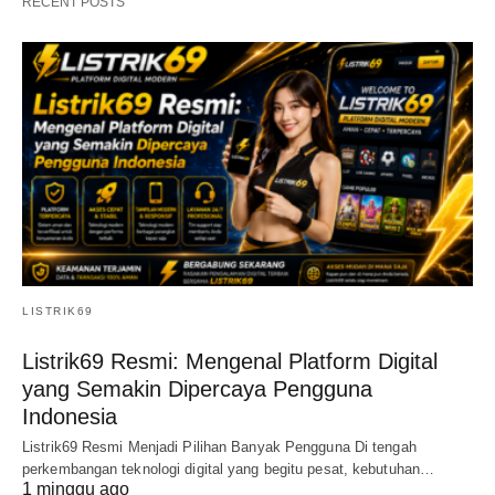
RECENT POSTS
LISTRIK69
Listrik69 Resmi: Mengenal Platform Digital
yang Semakin Dipercaya Pengguna
Indonesia
Listrik69 Resmi Menjadi Pilihan Banyak Pengguna Di tengah
perkembangan teknologi digital yang begitu pesat, kebutuhan…
1 minggu ago