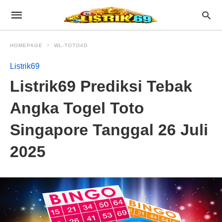
HOMEPAGE
WL-TOTO4D
Listrik69
Listrik69 Prediksi Tebak
Angka Togel Toto
Singapore Tanggal 26 Juli
2025