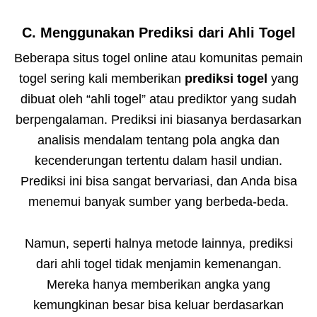
C.
Menggunakan Prediksi dari Ahli Togel
Beberapa situs togel online atau komunitas pemain
togel sering kali memberikan
prediksi togel
yang
dibuat oleh “ahli togel” atau prediktor yang sudah
berpengalaman. Prediksi ini biasanya berdasarkan
analisis mendalam tentang pola angka dan
kecenderungan tertentu dalam hasil undian.
Prediksi ini bisa sangat bervariasi, dan Anda bisa
menemui banyak sumber yang berbeda-beda.
Namun, seperti halnya metode lainnya, prediksi
dari ahli togel tidak menjamin kemenangan.
Mereka hanya memberikan angka yang
kemungkinan besar bisa keluar berdasarkan