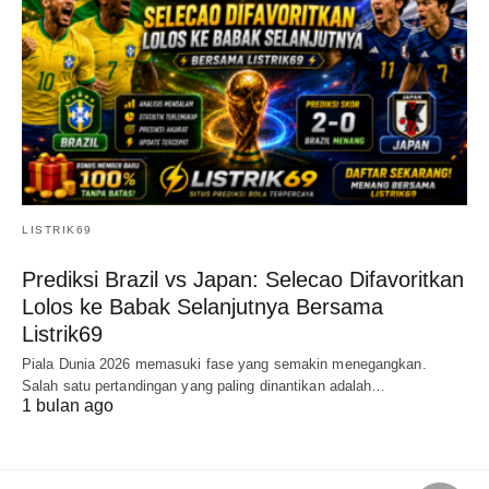
LISTRIK69
Prediksi Brazil vs Japan: Selecao Difavoritkan
Lolos ke Babak Selanjutnya Bersama
Listrik69
Piala Dunia 2026 memasuki fase yang semakin menegangkan.
Salah satu pertandingan yang paling dinantikan adalah…
1 bulan ago