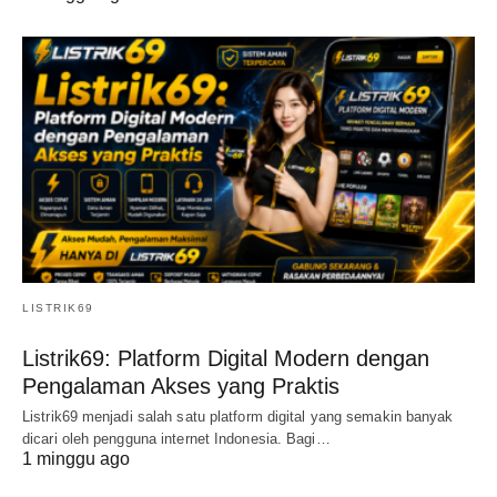
LISTRIK69
Listrik69: Platform Digital Modern dengan
Pengalaman Akses yang Praktis
Listrik69 menjadi salah satu platform digital yang semakin banyak
dicari oleh pengguna internet Indonesia. Bagi…
1 minggu ago