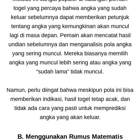
togel yang percaya bahwa angka yang sudah
keluar sebelumnya dapat memberikan petunjuk
tentang angka yang kemungkinan akan muncul
lagi di masa depan. Pemain akan mencatat hasil
undian sebelumnya dan menganalisis pola angka
yang sering muncul. Mereka biasanya memilih
angka yang muncul lebih sering atau angka yang
“sudah lama” tidak muncul.
Namun, perlu diingat bahwa meskipun pola ini bisa
memberikan indikasi, hasil togel tetap acak, dan
tidak ada cara yang pasti untuk memprediksi
angka yang akan keluar.
B.
Menggunakan Rumus Matematis