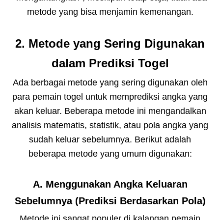
metode yang bisa menjamin kemenangan.
2. Metode yang Sering Digunakan
dalam Prediksi Togel
Ada berbagai metode yang sering digunakan oleh
para pemain togel untuk memprediksi angka yang
akan keluar. Beberapa metode ini mengandalkan
analisis matematis, statistik, atau pola angka yang
sudah keluar sebelumnya. Berikut adalah
beberapa metode yang umum digunakan:
A.
Menggunakan Angka Keluaran
Sebelumnya (Prediksi Berdasarkan Pola)
Metode ini sangat populer di kalangan pemain