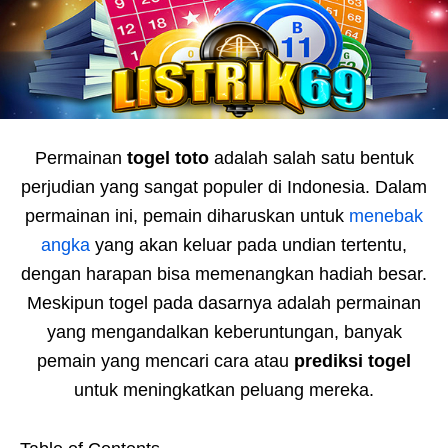
Permainan
togel toto
adalah salah satu bentuk
perjudian yang sangat populer di Indonesia. Dalam
permainan ini, pemain diharuskan untuk
menebak
angka
yang akan keluar pada undian tertentu,
dengan harapan bisa memenangkan hadiah besar.
Meskipun togel pada dasarnya adalah permainan
yang mengandalkan keberuntungan, banyak
pemain yang mencari cara atau
prediksi togel
untuk meningkatkan peluang mereka.