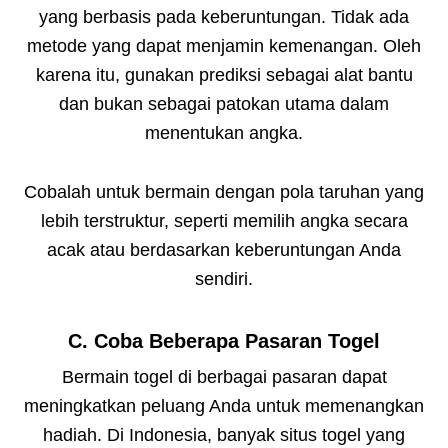
yang berbasis pada keberuntungan. Tidak ada
metode yang dapat menjamin kemenangan. Oleh
karena itu, gunakan prediksi sebagai alat bantu
dan bukan sebagai patokan utama dalam
menentukan angka.
Cobalah untuk bermain dengan pola taruhan yang
lebih terstruktur, seperti memilih angka secara
acak atau berdasarkan keberuntungan Anda
sendiri.
C.
Coba Beberapa Pasaran Togel
Bermain togel di berbagai pasaran dapat
meningkatkan peluang Anda untuk memenangkan
hadiah. Di Indonesia, banyak situs togel yang