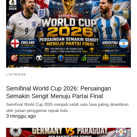
LISTRIK69
Semifinal World Cup 2026: Persaingan
Semakin Sengit Menuju Partai Final
Semifinal World Cup 2026 menjadi salah satu fase paling dinantikan
oleh jutaan penggemar sepak bola…
3 minggu ago