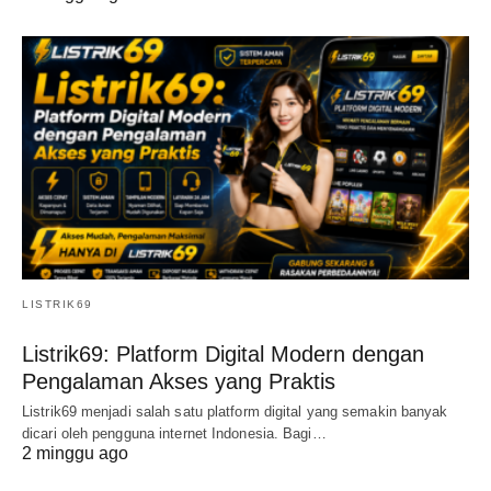
LISTRIK69
Listrik69: Platform Digital Modern dengan
Pengalaman Akses yang Praktis
Listrik69 menjadi salah satu platform digital yang semakin banyak
dicari oleh pengguna internet Indonesia. Bagi…
2 minggu ago