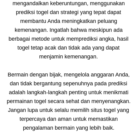
mengandalkan keberuntungan, menggunakan
prediksi togel dan strategi yang tepat dapat
membantu Anda meningkatkan peluang
kemenangan. Ingatlah bahwa meskipun ada
berbagai metode untuk memprediksi angka, hasil
togel tetap acak dan tidak ada yang dapat
menjamin kemenangan.
Bermain dengan bijak, mengelola anggaran Anda,
dan tidak bergantung sepenuhnya pada prediksi
adalah langkah-langkah penting untuk menikmati
permainan togel secara sehat dan menyenangkan.
Jangan lupa untuk selalu memilih situs togel yang
terpercaya dan aman untuk memastikan
pengalaman bermain yang lebih baik.