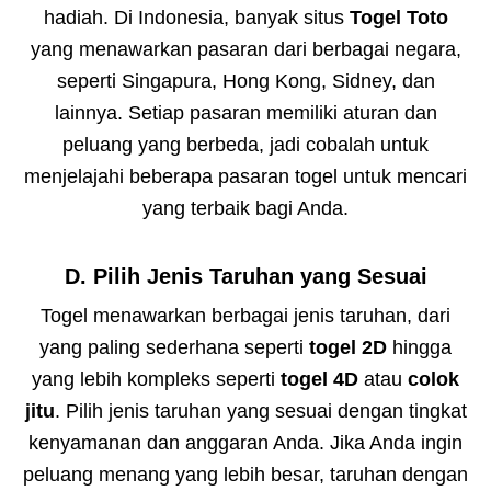
hadiah. Di Indonesia, banyak situs
Togel Toto
yang menawarkan pasaran dari berbagai negara,
seperti Singapura, Hong Kong, Sidney, dan
lainnya. Setiap pasaran memiliki aturan dan
peluang yang berbeda, jadi cobalah untuk
menjelajahi beberapa pasaran togel untuk mencari
yang terbaik bagi Anda.
D.
Pilih Jenis Taruhan yang Sesuai
Togel menawarkan berbagai jenis taruhan, dari
yang paling sederhana seperti
togel 2D
hingga
yang lebih kompleks seperti
togel 4D
atau
colok
jitu
. Pilih jenis taruhan yang sesuai dengan tingkat
kenyamanan dan anggaran Anda. Jika Anda ingin
peluang menang yang lebih besar, taruhan dengan