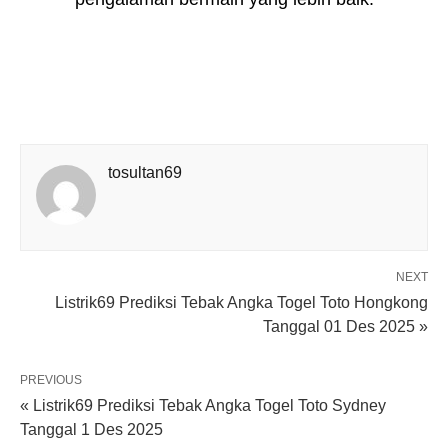
tosultan69
NEXT
Listrik69 Prediksi Tebak Angka Togel Toto Hongkong
Tanggal 01 Des 2025 »
PREVIOUS
« Listrik69 Prediksi Tebak Angka Togel Toto Sydney
Tanggal 1 Des 2025