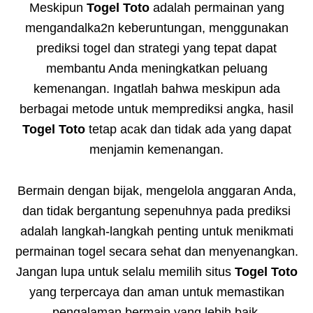
Meskipun
Togel Toto
adalah permainan yang
mengandalka2n keberuntungan, menggunakan
prediksi togel dan strategi yang tepat dapat
membantu Anda meningkatkan peluang
kemenangan. Ingatlah bahwa meskipun ada
berbagai metode untuk memprediksi angka, hasil
Togel Toto
tetap acak dan tidak ada yang dapat
menjamin kemenangan.
Bermain dengan bijak, mengelola anggaran Anda,
dan tidak bergantung sepenuhnya pada prediksi
adalah langkah-langkah penting untuk menikmati
permainan togel secara sehat dan menyenangkan.
Jangan lupa untuk selalu memilih situs
Togel Toto
yang terpercaya dan aman untuk memastikan
pengalaman bermain yang lebih baik.