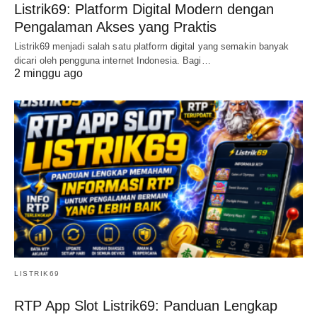
Listrik69: Platform Digital Modern dengan
Pengalaman Akses yang Praktis
Listrik69 menjadi salah satu platform digital yang semakin banyak
dicari oleh pengguna internet Indonesia. Bagi…
2 minggu ago
LISTRIK69
RTP App Slot Listrik69: Panduan Lengkap