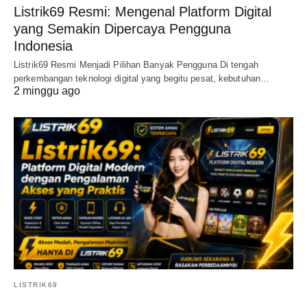
Listrik69 Resmi: Mengenal Platform Digital
yang Semakin Dipercaya Pengguna
Indonesia
Listrik69 Resmi Menjadi Pilihan Banyak Pengguna Di tengah
perkembangan teknologi digital yang begitu pesat, kebutuhan…
2 minggu ago
LISTRIK69