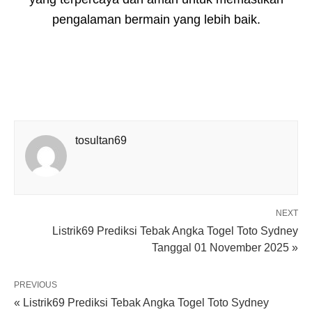
pengalaman bermain yang lebih baik.
tosultan69
NEXT
Listrik69 Prediksi Tebak Angka Togel Toto Sydney
Tanggal 01 November 2025 »
PREVIOUS
« Listrik69 Prediksi Tebak Angka Togel Toto Sydney