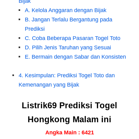
Bijak
A. Kelola Anggaran dengan Bijak
B. Jangan Terlalu Bergantung pada
Prediksi
C. Coba Beberapa Pasaran Togel Toto
D. Pilih Jenis Taruhan yang Sesuai
E. Bermain dengan Sabar dan Konsisten
4. Kesimpulan: Prediksi Togel Toto dan
Kemenangan yang Bijak
Listrik69 Prediksi Togel
Hongkong Malam ini
Angka Main : 6421