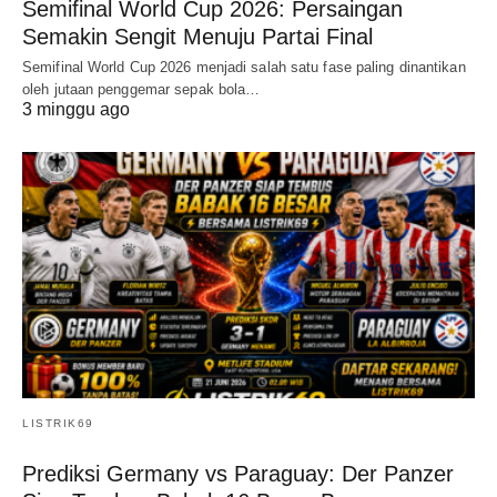
Semifinal World Cup 2026: Persaingan
Semakin Sengit Menuju Partai Final
Semifinal World Cup 2026 menjadi salah satu fase paling dinantikan
oleh jutaan penggemar sepak bola…
3 minggu ago
LISTRIK69
Prediksi Germany vs Paraguay: Der Panzer