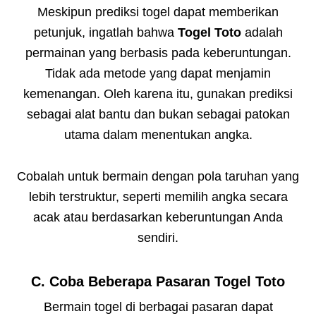
Meskipun prediksi togel dapat memberikan
petunjuk, ingatlah bahwa
Togel Toto
adalah
permainan yang berbasis pada keberuntungan.
Tidak ada metode yang dapat menjamin
kemenangan. Oleh karena itu, gunakan prediksi
sebagai alat bantu dan bukan sebagai patokan
utama dalam menentukan angka.
Cobalah untuk bermain dengan pola taruhan yang
lebih terstruktur, seperti memilih angka secara
acak atau berdasarkan keberuntungan Anda
sendiri.
C.
Coba Beberapa Pasaran Togel Toto
Bermain togel di berbagai pasaran dapat