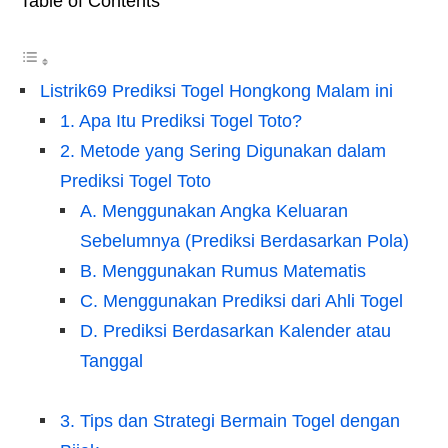
Table of Contents
Listrik69 Prediksi Togel Hongkong Malam ini
1. Apa Itu Prediksi Togel Toto?
2. Metode yang Sering Digunakan dalam
Prediksi Togel Toto
A. Menggunakan Angka Keluaran
Sebelumnya (Prediksi Berdasarkan Pola)
B. Menggunakan Rumus Matematis
C. Menggunakan Prediksi dari Ahli Togel
D. Prediksi Berdasarkan Kalender atau
Tanggal
3. Tips dan Strategi Bermain Togel dengan