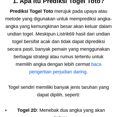
1. Apa Itu Prediksi Togel Toto?
Prediksi Togel Toto
merujuk pada upaya atau
metode yang digunakan untuk memprediksi angka-
angka yang kemungkinan besar akan keluar dalam
undian togel. Meskipun Listrik69 hasil dari undian
togel bersifat acak dan tidak dapat diprediksi
secara pasti, banyak pemain yang menggunakan
berbagai strategi atau rumus tertentu untuk
memilih angka dengan lebih cermat
baca
pengertian perjudian daring
.
Togel sendiri memiliki banyak jenis taruhan yang
dapat dipilih, seperti:
Togel 2D
: Menebak dua angka yang akan