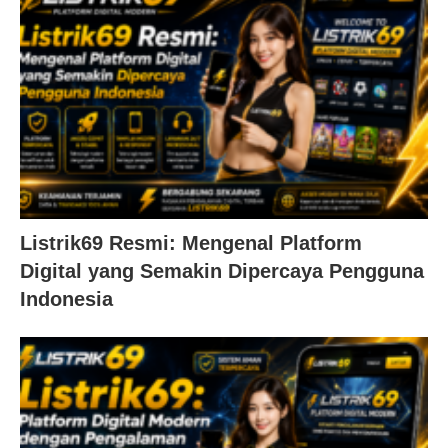
Listrik69 Resmi: Mengenal Platform
Digital yang Semakin Dipercaya Pengguna
Indonesia