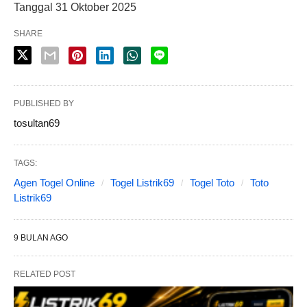
Tanggal 31 Oktober 2025
SHARE
PUBLISHED BY
tosultan69
TAGS:
Agen Togel Online
Togel Listrik69
Togel Toto
Toto
Listrik69
9 BULAN AGO
RELATED POST