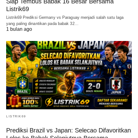
Siap Tembus Babak 16 Besar Bersama
Listrik69
Listrik69 Prediksi Germany vs Paraguay menjadi salah satu laga
yang paling dinantikan pada babak 32…
1 bulan ago
LISTRIK69
Prediksi Brazil vs Japan: Selecao Difavoritkan
Lolos ke Babak Selanjutnya Bersama