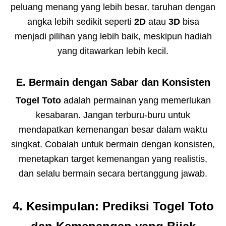
peluang menang yang lebih besar, taruhan dengan
angka lebih sedikit seperti
2D
atau
3D
bisa
menjadi pilihan yang lebih baik, meskipun hadiah
yang ditawarkan lebih kecil.
E.
Bermain dengan Sabar dan Konsisten
Togel Toto
adalah permainan yang memerlukan
kesabaran. Jangan terburu-buru untuk
mendapatkan kemenangan besar dalam waktu
singkat. Cobalah untuk bermain dengan konsisten,
menetapkan target kemenangan yang realistis,
dan selalu bermain secara bertanggung jawab.
4. Kesimpulan: Prediksi Togel Toto