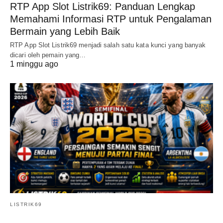
RTP App Slot Listrik69: Panduan Lengkap
Memahami Informasi RTP untuk Pengalaman
Bermain yang Lebih Baik
RTP App Slot Listrik69 menjadi salah satu kata kunci yang banyak
dicari oleh pemain yang…
1 minggu ago
LISTRIK69