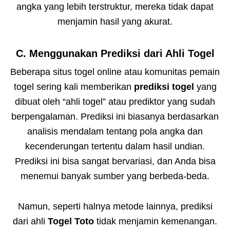
angka yang lebih terstruktur, mereka tidak dapat
menjamin hasil yang akurat.
C.
Menggunakan Prediksi dari Ahli Togel
Beberapa situs togel online atau komunitas pemain
togel sering kali memberikan
prediksi togel
yang
dibuat oleh “ahli togel” atau prediktor yang sudah
berpengalaman. Prediksi ini biasanya berdasarkan
analisis mendalam tentang pola angka dan
kecenderungan tertentu dalam hasil undian.
Prediksi ini bisa sangat bervariasi, dan Anda bisa
menemui banyak sumber yang berbeda-beda.
Namun, seperti halnya metode lainnya, prediksi
dari ahli
Togel Toto
tidak menjamin kemenangan.