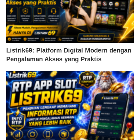
Listrik69: Platform Digital Modern dengan
Pengalaman Akses yang Praktis