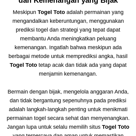
dan Kemenangan yang Bijak
Meskipun
Togel Toto
adalah permainan yang
mengandalkan keberuntungan, menggunakan
prediksi togel dan strategi yang tepat dapat
membantu Anda meningkatkan peluang
kemenangan. Ingatlah bahwa meskipun ada
berbagai metode untuk memprediksi angka, hasil
Togel Toto
tetap acak dan tidak ada yang dapat
menjamin kemenangan.
Bermain dengan bijak, mengelola anggaran Anda,
dan tidak bergantung sepenuhnya pada prediksi
adalah langkah-langkah penting untuk menikmati
permainan togel secara sehat dan menyenangkan.
Jangan lupa untuk selalu memilih situs
Togel Toto
yang terpercaya dan aman untuk memastikan