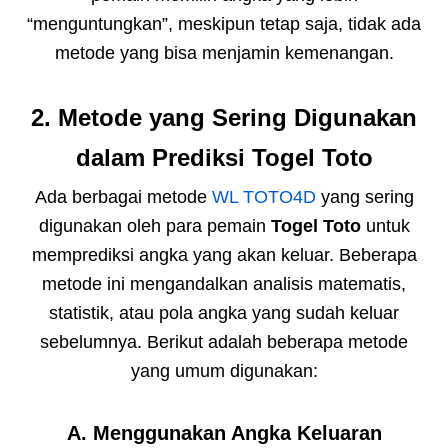
“menguntungkan”, meskipun tetap saja, tidak ada
metode yang bisa menjamin kemenangan.
2. Metode yang Sering Digunakan
dalam Prediksi
Togel Toto
Ada berbagai metode
WL TOTO4D
yang sering
digunakan oleh para pemain
Togel Toto
untuk
memprediksi angka yang akan keluar. Beberapa
metode ini mengandalkan analisis matematis,
statistik, atau pola angka yang sudah keluar
sebelumnya. Berikut adalah beberapa metode
yang umum digunakan:
A.
Menggunakan Angka Keluaran