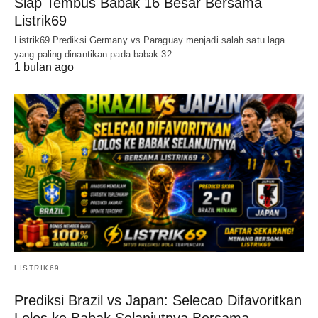
Siap Tembus Babak 16 Besar Bersama
Listrik69
Listrik69 Prediksi Germany vs Paraguay menjadi salah satu laga
yang paling dinantikan pada babak 32…
1 bulan ago
LISTRIK69
Prediksi Brazil vs Japan: Selecao Difavoritkan
Lolos ke Babak Selanjutnya Bersama