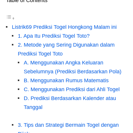
Table of Contents
Listrik69 Prediksi Togel Hongkong Malam ini
1. Apa Itu Prediksi Togel Toto?
2. Metode yang Sering Digunakan dalam
Prediksi Togel Toto
A. Menggunakan Angka Keluaran
Sebelumnya (Prediksi Berdasarkan Pola)
B. Menggunakan Rumus Matematis
C. Menggunakan Prediksi dari Ahli Togel
D. Prediksi Berdasarkan Kalender atau
Tanggal
3. Tips dan Strategi Bermain Togel dengan