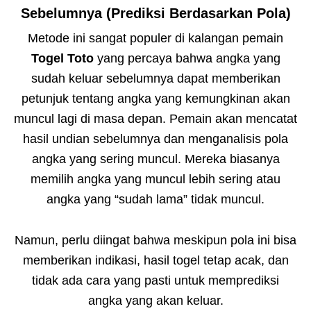
Sebelumnya (Prediksi Berdasarkan Pola)
Metode ini sangat populer di kalangan pemain
Togel Toto
yang percaya bahwa angka yang
sudah keluar sebelumnya dapat memberikan
petunjuk tentang angka yang kemungkinan akan
muncul lagi di masa depan. Pemain akan mencatat
hasil undian sebelumnya dan menganalisis pola
angka yang sering muncul. Mereka biasanya
memilih angka yang muncul lebih sering atau
angka yang “sudah lama” tidak muncul.
Namun, perlu diingat bahwa meskipun pola ini bisa
memberikan indikasi, hasil togel tetap acak, dan
tidak ada cara yang pasti untuk memprediksi
angka yang akan keluar.