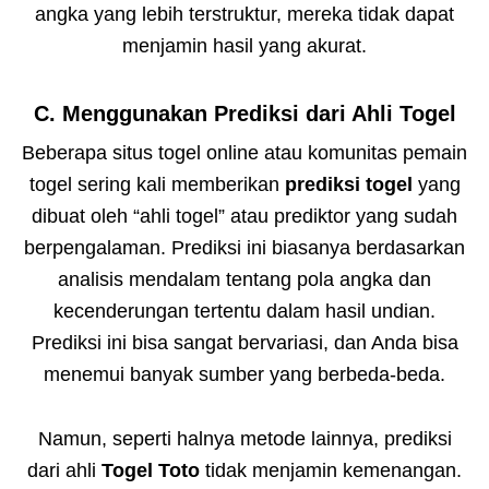
angka yang lebih terstruktur, mereka tidak dapat
menjamin hasil yang akurat.
C.
Menggunakan Prediksi dari Ahli Togel
Beberapa situs togel online atau komunitas pemain
togel sering kali memberikan
prediksi togel
yang
dibuat oleh “ahli togel” atau prediktor yang sudah
berpengalaman. Prediksi ini biasanya berdasarkan
analisis mendalam tentang pola angka dan
kecenderungan tertentu dalam hasil undian.
Prediksi ini bisa sangat bervariasi, dan Anda bisa
menemui banyak sumber yang berbeda-beda.
Namun, seperti halnya metode lainnya, prediksi
dari ahli
Togel Toto
tidak menjamin kemenangan.