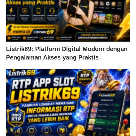
Listrik69: Platform Digital Modern dengan
Pengalaman Akses yang Praktis