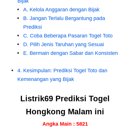
Bijak
A. Kelola Anggaran dengan Bijak
B. Jangan Terlalu Bergantung pada
Prediksi
C. Coba Beberapa Pasaran Togel Toto
D. Pilih Jenis Taruhan yang Sesuai
E. Bermain dengan Sabar dan Konsisten
4. Kesimpulan: Prediksi Togel Toto dan
Kemenangan yang Bijak
Listrik69 Prediksi Togel
Hongkong Malam ini
Angka Main : 5821