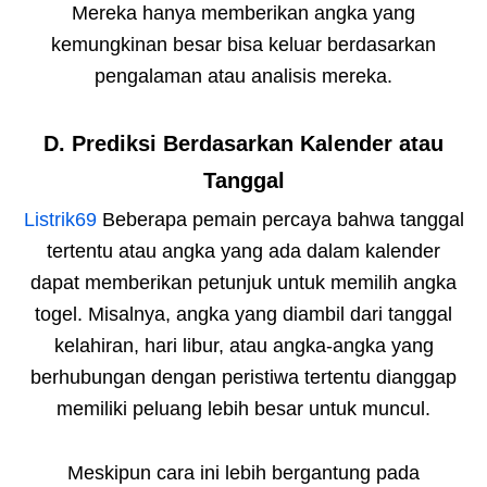
Mereka hanya memberikan angka yang
kemungkinan besar bisa keluar berdasarkan
pengalaman atau analisis mereka.
D.
Prediksi Berdasarkan Kalender atau
Tanggal
Listrik69
Beberapa pemain percaya bahwa tanggal
tertentu atau angka yang ada dalam kalender
dapat memberikan petunjuk untuk memilih angka
togel. Misalnya, angka yang diambil dari tanggal
kelahiran, hari libur, atau angka-angka yang
berhubungan dengan peristiwa tertentu dianggap
memiliki peluang lebih besar untuk muncul.
Meskipun cara ini lebih bergantung pada