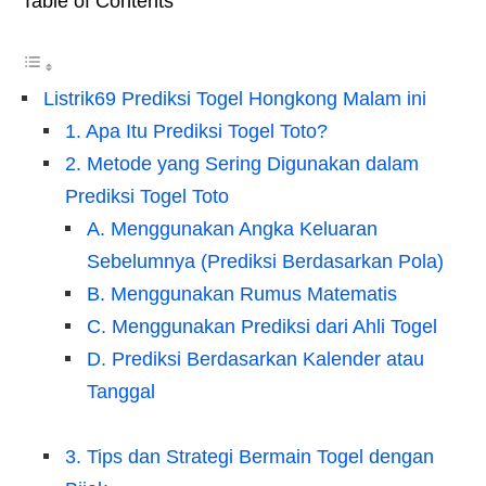
Table of Contents
Listrik69 Prediksi Togel Hongkong Malam ini
1. Apa Itu Prediksi Togel Toto?
2. Metode yang Sering Digunakan dalam
Prediksi Togel Toto
A. Menggunakan Angka Keluaran
Sebelumnya (Prediksi Berdasarkan Pola)
B. Menggunakan Rumus Matematis
C. Menggunakan Prediksi dari Ahli Togel
D. Prediksi Berdasarkan Kalender atau
Tanggal
3. Tips dan Strategi Bermain Togel dengan