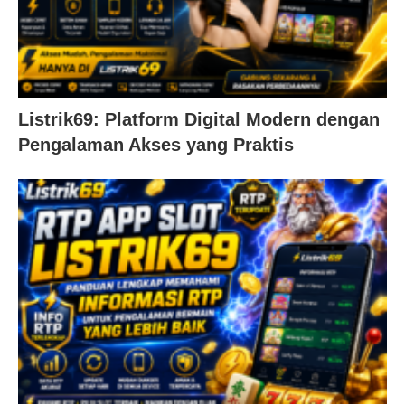
Listrik69: Platform Digital Modern dengan
Pengalaman Akses yang Praktis