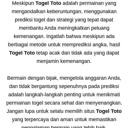
Meskipun
Togel Toto
adalah permainan yang
mengandalkan keberuntungan, menggunakan
prediksi togel dan strategi yang tepat dapat
membantu Anda meningkatkan peluang
kemenangan. Ingatlah bahwa meskipun ada
berbagai metode untuk memprediksi angka, hasil
Togel Toto
tetap acak dan tidak ada yang dapat
menjamin kemenangan.
Bermain dengan bijak, mengelola anggaran Anda,
dan tidak bergantung sepenuhnya pada prediksi
adalah langkah-langkah penting untuk menikmati
permainan togel secara sehat dan menyenangkan.
Jangan lupa untuk selalu memilih situs
Togel Toto
yang terpercaya dan aman untuk memastikan
pengalaman bermain yang lebih baik.