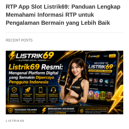
RTP App Slot Listrik69: Panduan Lengkap
Memahami Informasi RTP untuk
Pengalaman Bermain yang Lebih Baik
RECENT POSTS
LISTRIK69