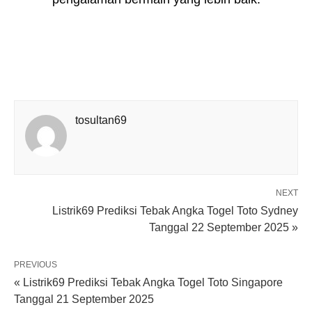
tosultan69
NEXT
Listrik69 Prediksi Tebak Angka Togel Toto Sydney
Tanggal 22 September 2025 »
PREVIOUS
« Listrik69 Prediksi Tebak Angka Togel Toto Singapore
Tanggal 21 September 2025