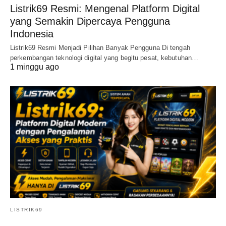
Listrik69 Resmi: Mengenal Platform Digital
yang Semakin Dipercaya Pengguna
Indonesia
Listrik69 Resmi Menjadi Pilihan Banyak Pengguna Di tengah
perkembangan teknologi digital yang begitu pesat, kebutuhan…
1 minggu ago
LISTRIK69