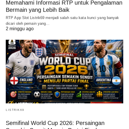
Memahami Informasi RTP untuk Pengalaman
Bermain yang Lebih Baik
RTP App Slot Listrik69 menjadi salah satu kata kunci yang banyak
dicari oleh pemain yang…
2 minggu ago
LISTRIK69
Semifinal World Cup 2026: Persaingan