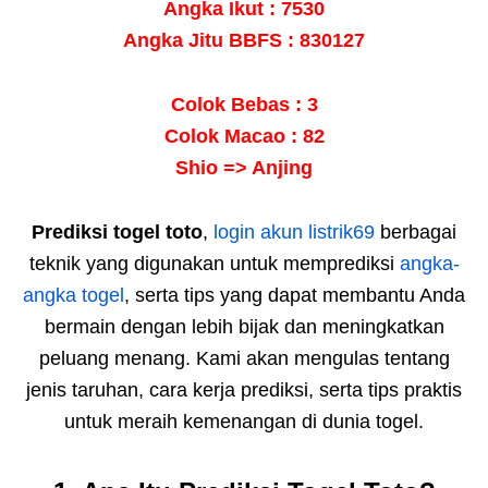
Angka Ikut : 7530
Angka Jitu BBFS : 830127
Colok Bebas : 3
Colok Macao : 82
Shio => Anjing
Prediksi togel toto
,
login akun listrik69
berbagai
teknik yang digunakan untuk memprediksi
angka-
angka togel
, serta tips yang dapat membantu Anda
bermain dengan lebih bijak dan meningkatkan
peluang menang. Kami akan mengulas tentang
jenis taruhan, cara kerja prediksi, serta tips praktis
untuk meraih kemenangan di dunia togel.