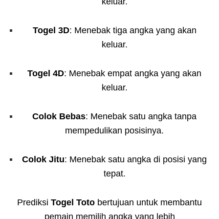
keluar.
Togel 3D
: Menebak tiga angka yang akan
keluar.
Togel 4D
: Menebak empat angka yang akan
keluar.
Colok Bebas
: Menebak satu angka tanpa
mempedulikan posisinya.
Colok Jitu
: Menebak satu angka di posisi yang
tepat.
Prediksi
Togel Toto
bertujuan untuk membantu
pemain memilih angka yang lebih