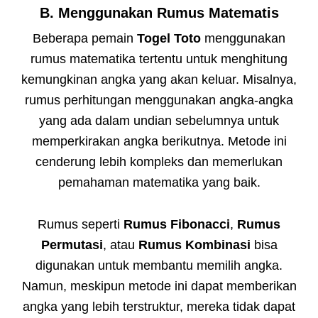
B.
Menggunakan Rumus Matematis
Beberapa pemain
Togel Toto
menggunakan
rumus matematika tertentu untuk menghitung
kemungkinan angka yang akan keluar. Misalnya,
rumus perhitungan menggunakan angka-angka
yang ada dalam undian sebelumnya untuk
memperkirakan angka berikutnya. Metode ini
cenderung lebih kompleks dan memerlukan
pemahaman matematika yang baik.
Rumus seperti
Rumus Fibonacci
,
Rumus
Permutasi
, atau
Rumus Kombinasi
bisa
digunakan untuk membantu memilih angka.
Namun, meskipun metode ini dapat memberikan
angka yang lebih terstruktur, mereka tidak dapat