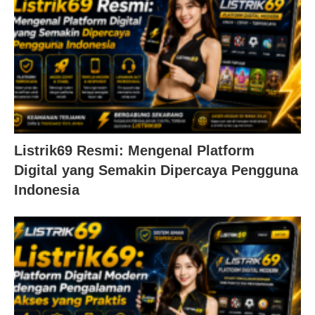
Listrik69 Resmi: Mengenal Platform
Digital yang Semakin Dipercaya Pengguna
Indonesia