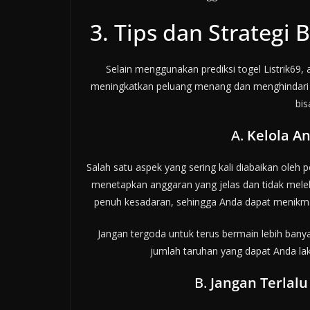
3. Tips dan Strategi
Selain menggunakan prediksi togel Listrik69
meningkatkan peluang menang dan menghindari ke
bis
A.
Kelola A
Salah satu aspek yang sering kali diabaikan oleh
menetapkan anggaran yang jelas dan tidak meleb
penuh kesadaran, sehingga Anda dapat menikmat
Jangan tergoda untuk terus bermain lebih bany
jumlah taruhan yang dapat Anda la
B.
Jangan Terlalu