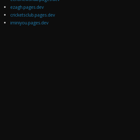
ezagh.pages.dev
cricketsclub.pages.dev
iminiyou.pages.dev