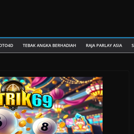
OTO4D
TEBAK ANGKA BERHADIAH
RAJA PARLAY ASIA
S