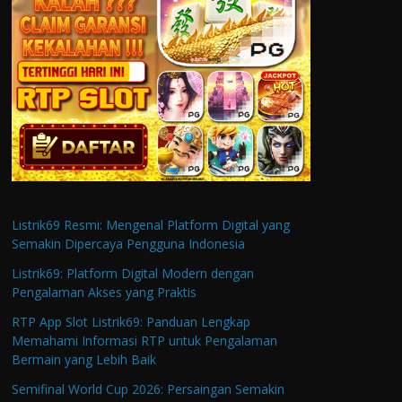
Listrik69 Resmi: Mengenal Platform Digital yang
Semakin Dipercaya Pengguna Indonesia
Listrik69: Platform Digital Modern dengan
Pengalaman Akses yang Praktis
RTP App Slot Listrik69: Panduan Lengkap
Memahami Informasi RTP untuk Pengalaman
Bermain yang Lebih Baik
Semifinal World Cup 2026: Persaingan Semakin