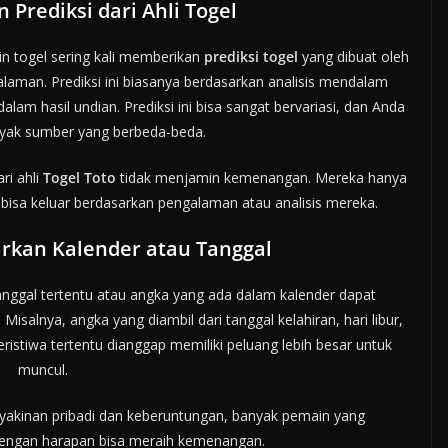
Prediksi dari Ahli Togel
in togel sering kali memberikan
prediksi togel
yang dibuat oleh
alaman. Prediksi ini biasanya berdasarkan analisis mendalam
lam hasil undian. Prediksi ini bisa sangat bervariasi, dan Anda
yak sumber yang berbeda-beda.
ri ahli
Togel Toto
tidak menjamin kemenangan. Mereka hanya
isa keluar berdasarkan pengalaman atau analisis mereka.
arkan Kalender atau Tanggal
ggal tertentu atau angka yang ada dalam kalender dapat
isalnya, angka yang diambil dari tanggal kelahiran, hari libur,
stiwa tertentu dianggap memiliki peluang lebih besar untuk
muncul.
eyakinan pribadi dan keberuntungan, banyak pemain yang
engan harapan bisa meraih kemenangan.