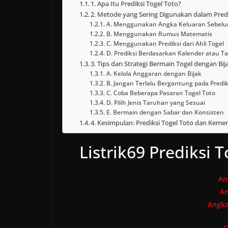
1. Apa Itu Prediksi Togel Toto?
2. Metode yang Sering Digunakan dalam Predi
A. Menggunakan Angka Keluaran Sebelum
B. Menggunakan Rumus Matematis
C. Menggunakan Prediksi dari Ahli Togel
D. Prediksi Berdasarkan Kalender atau T
3. Tips dan Strategi Bermain Togel dengan Bij
A. Kelola Anggaran dengan Bijak
B. Jangan Terlalu Bergantung pada Predik
C. Coba Beberapa Pasaran Togel Toto
D. Pilih Jenis Taruhan yang Sesuai
E. Bermain dengan Sabar dan Konsisten
4. Kesimpulan: Prediksi Togel Toto dan Keme
Listrik69 Prediksi
An
An
Angka
C