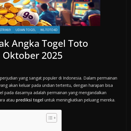
STRIK69
UDIAN TOGEL
WL-TOTO4D
bak Angka Togel Toto
 Oktober 2025
 perjudian yang sangat populer di Indonesia. Dalam permainan
ang akan keluar pada undian tertentu, dengan harapan bisa
el pada dasarnya adalah permainan yang mengandalkan
ara atau
prediksi togel
untuk meningkatkan peluang mereka.