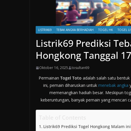
LISTRIK69
TEBAK ANGKA BERHADIAH
TOGEL HK
TOGEL LI
Listrik69 Prediksi Te
Hongkong Tanggal 17
Oktober 16, 2025
tosultan69
Permainan
Togel Toto
adalah salah satu bentuk
ini, pemain diharuskan untuk
menebak angka
y
memenangkan hadiah besar. Meskipun tog
keberuntungan, banyak pemain yang mencari c
Table of Contents
Listrik69 Prediksi Togel Hongkong Malam ini