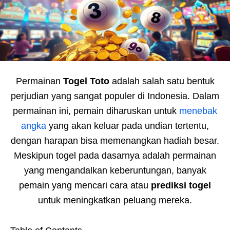
Permainan
Togel Toto
adalah salah satu bentuk
perjudian yang sangat populer di Indonesia. Dalam
permainan ini, pemain diharuskan untuk
menebak
angka
yang akan keluar pada undian tertentu,
dengan harapan bisa memenangkan hadiah besar.
Meskipun togel pada dasarnya adalah permainan
yang mengandalkan keberuntungan, banyak
pemain yang mencari cara atau
prediksi togel
untuk meningkatkan peluang mereka.