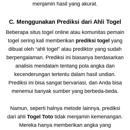
menjamin hasil yang akurat.
C.
Menggunakan Prediksi dari Ahli Togel
Beberapa situs togel online atau komunitas pemain
togel sering kali memberikan
prediksi togel
yang
dibuat oleh “ahli togel” atau prediktor yang sudah
berpengalaman. Prediksi ini biasanya berdasarkan
analisis mendalam tentang pola angka dan
kecenderungan tertentu dalam hasil undian.
Prediksi ini bisa sangat bervariasi, dan Anda bisa
menemui banyak sumber yang berbeda-beda.
Namun, seperti halnya metode lainnya, prediksi
dari ahli
Togel Toto
tidak menjamin kemenangan.
Mereka hanya memberikan angka yang