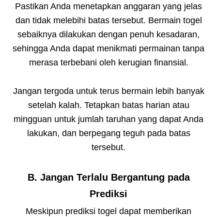
Pastikan Anda menetapkan anggaran yang jelas
dan tidak melebihi batas tersebut. Bermain togel
sebaiknya dilakukan dengan penuh kesadaran,
sehingga Anda dapat menikmati permainan tanpa
merasa terbebani oleh kerugian finansial.
Jangan tergoda untuk terus bermain lebih banyak
setelah kalah. Tetapkan batas harian atau
mingguan untuk jumlah taruhan yang dapat Anda
lakukan, dan berpegang teguh pada batas
tersebut.
B.
Jangan Terlalu Bergantung pada
Prediksi
Meskipun prediksi togel dapat memberikan