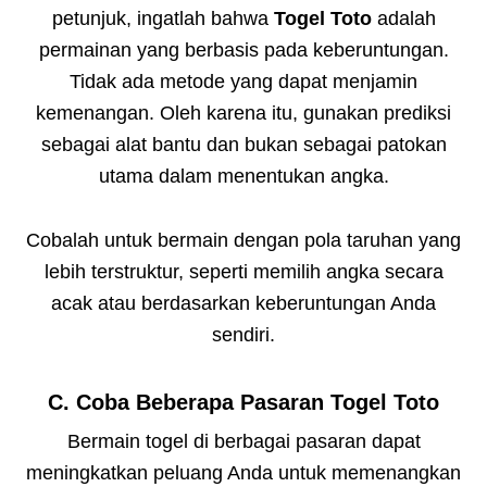
petunjuk, ingatlah bahwa
Togel Toto
adalah
permainan yang berbasis pada keberuntungan.
Tidak ada metode yang dapat menjamin
kemenangan. Oleh karena itu, gunakan prediksi
sebagai alat bantu dan bukan sebagai patokan
utama dalam menentukan angka.
Cobalah untuk bermain dengan pola taruhan yang
lebih terstruktur, seperti memilih angka secara
acak atau berdasarkan keberuntungan Anda
sendiri.
C.
Coba Beberapa Pasaran Togel Toto
Bermain togel di berbagai pasaran dapat
meningkatkan peluang Anda untuk memenangkan