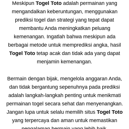
Meskipun
Togel Toto
adalah permainan yang
mengandalkan keberuntungan, menggunakan
prediksi togel dan strategi yang tepat dapat
membantu Anda meningkatkan peluang
kemenangan. Ingatlah bahwa meskipun ada
berbagai metode untuk memprediksi angka, hasil
Togel Toto
tetap acak dan tidak ada yang dapat
menjamin kemenangan.
Bermain dengan bijak, mengelola anggaran Anda,
dan tidak bergantung sepenuhnya pada prediksi
adalah langkah-langkah penting untuk menikmati
permainan togel secara sehat dan menyenangkan.
Jangan lupa untuk selalu memilih situs
Togel Toto
yang terpercaya dan aman untuk memastikan
pengalaman bermain yang lebih baik.