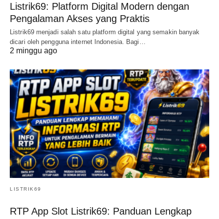
Listrik69: Platform Digital Modern dengan
Pengalaman Akses yang Praktis
Listrik69 menjadi salah satu platform digital yang semakin banyak
dicari oleh pengguna internet Indonesia. Bagi…
2 minggu ago
LISTRIK69
RTP App Slot Listrik69: Panduan Lengkap