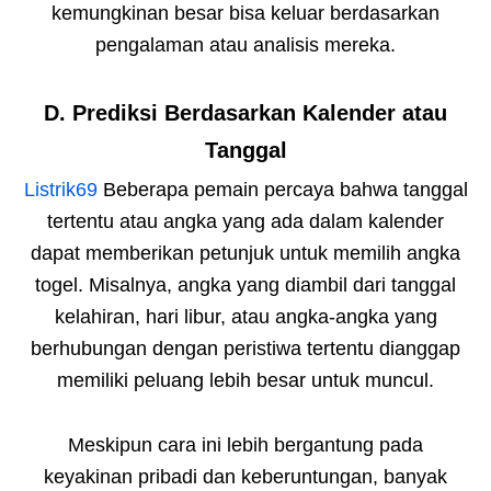
kemungkinan besar bisa keluar berdasarkan
pengalaman atau analisis mereka.
D.
Prediksi Berdasarkan Kalender atau
Tanggal
Listrik69
Beberapa pemain percaya bahwa tanggal
tertentu atau angka yang ada dalam kalender
dapat memberikan petunjuk untuk memilih angka
togel. Misalnya, angka yang diambil dari tanggal
kelahiran, hari libur, atau angka-angka yang
berhubungan dengan peristiwa tertentu dianggap
memiliki peluang lebih besar untuk muncul.
Meskipun cara ini lebih bergantung pada
keyakinan pribadi dan keberuntungan, banyak