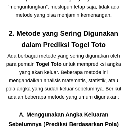
“menguntungkan”, meskipun tetap saja, tidak ada
metode yang bisa menjamin kemenangan.
2. Metode yang Sering Digunakan
dalam Prediksi
Togel Toto
Ada berbagai metode yang sering digunakan oleh
para pemain
Togel Toto
untuk memprediksi angka
yang akan keluar. Beberapa metode ini
mengandalkan analisis matematis, statistik, atau
pola angka yang sudah keluar sebelumnya. Berikut
adalah beberapa metode yang umum digunakan:
A.
Menggunakan Angka Keluaran
Sebelumnya (Prediksi Berdasarkan Pola)