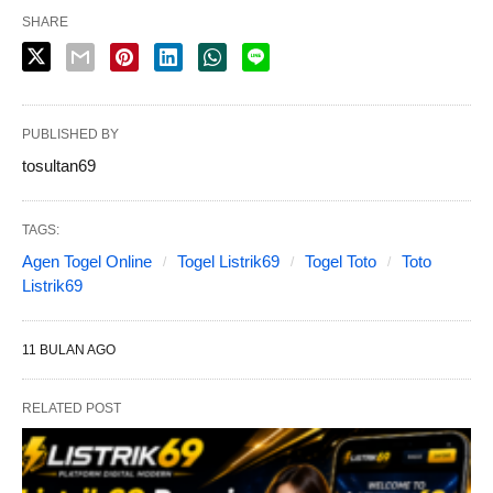
SHARE
PUBLISHED BY
tosultan69
TAGS:
Agen Togel Online
Togel Listrik69
Togel Toto
Toto
Listrik69
11 BULAN AGO
RELATED POST