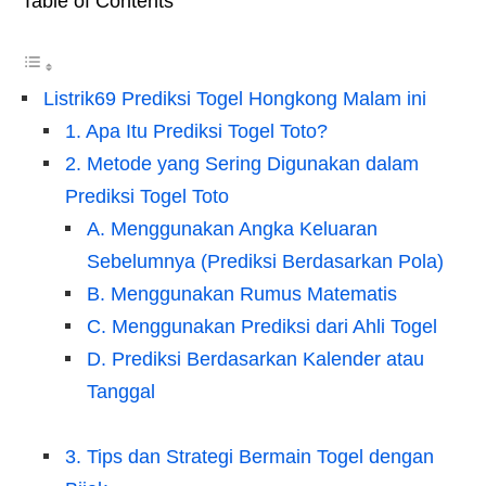
Table of Contents
Listrik69 Prediksi Togel Hongkong Malam ini
1. Apa Itu Prediksi Togel Toto?
2. Metode yang Sering Digunakan dalam
Prediksi Togel Toto
A. Menggunakan Angka Keluaran
Sebelumnya (Prediksi Berdasarkan Pola)
B. Menggunakan Rumus Matematis
C. Menggunakan Prediksi dari Ahli Togel
D. Prediksi Berdasarkan Kalender atau
Tanggal
3. Tips dan Strategi Bermain Togel dengan