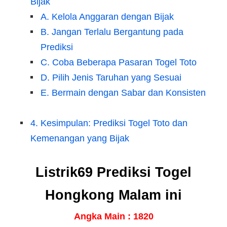
Bijak
A. Kelola Anggaran dengan Bijak
B. Jangan Terlalu Bergantung pada
Prediksi
C. Coba Beberapa Pasaran Togel Toto
D. Pilih Jenis Taruhan yang Sesuai
E. Bermain dengan Sabar dan Konsisten
4. Kesimpulan: Prediksi Togel Toto dan
Kemenangan yang Bijak
Listrik69 Prediksi Togel
Hongkong Malam ini
Angka Main : 1820