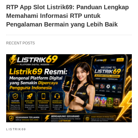
RTP App Slot Listrik69: Panduan Lengkap
Memahami Informasi RTP untuk
Pengalaman Bermain yang Lebih Baik
RECENT POSTS
LISTRIK69