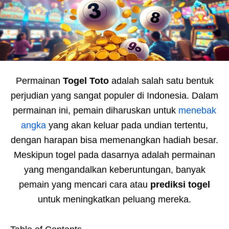
Permainan
Togel Toto
adalah salah satu bentuk
perjudian yang sangat populer di Indonesia. Dalam
permainan ini, pemain diharuskan untuk
menebak
angka
yang akan keluar pada undian tertentu,
dengan harapan bisa memenangkan hadiah besar.
Meskipun togel pada dasarnya adalah permainan
yang mengandalkan keberuntungan, banyak
pemain yang mencari cara atau
prediksi togel
untuk meningkatkan peluang mereka.