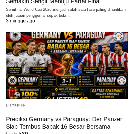
Semakin Sengit Menuju Partai Final
Semifinal World Cup 2026 menjadi salah satu fase paling dinantikan
oleh jutaan penggemar sepak bola…
3 minggu ago
LISTRIK69
Prediksi Germany vs Paraguay: Der Panzer
Siap Tembus Babak 16 Besar Bersama