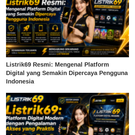
Listrik69 Resmi: Mengenal Platform
Digital yang Semakin Dipercaya Pengguna
Indonesia