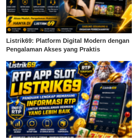
Listrik69: Platform Digital Modern dengan
Pengalaman Akses yang Praktis