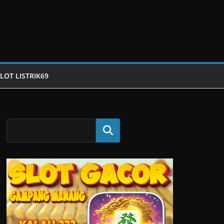
LOT LISTRIK69
Cari