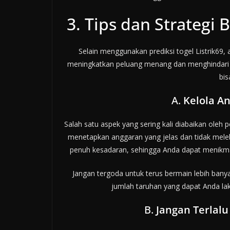
3. Tips dan Strategi
Selain menggunakan prediksi togel Listrik69
meningkatkan peluang menang dan menghindari ke
bis
A.
Kelola A
Salah satu aspek yang sering kali diabaikan oleh
menetapkan anggaran yang jelas dan tidak meleb
penuh kesadaran, sehingga Anda dapat menikmat
Jangan tergoda untuk terus bermain lebih bany
jumlah taruhan yang dapat Anda la
B.
Jangan Terlalu