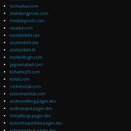
techsukuu.com
shandongpools.com
medelinpools.com
rasadul.com
totolistrik69.site
sbolistrik69.site
slotlistrik69.fit
listrik69login.com
jagowisataid.com
buharkeyf3.com
hsrbd.com
cricketsclub.com
echonewshub.com
asiatravelblog.pages.dev
auditswapai.pages.dev
cherylblogs.pages.dev
dolomitsuperbike.pages.dev
echonewshub.pages.dev