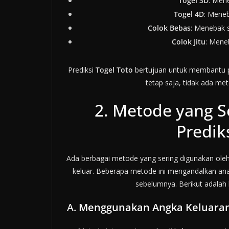
Togel 3D
: Men
Togel 4D
: Meneb
Colok Bebas
: Menebak 
Colok Jitu
: Meneb
Prediksi
Togel Toto
bertujuan untuk membantu p
tetap saja, tidak ada m
2. Metode yang 
Predik
Ada berbagai metode yang sering digunakan ole
keluar. Beberapa metode ini mengandalkan anali
sebelumnya. Berikut adala
A.
Menggunakan Angka Keluaran 