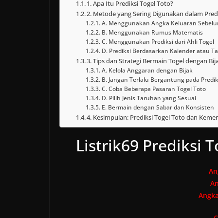
1. Apa Itu Prediksi Togel Toto?
2. Metode yang Sering Digunakan dalam Predi
A. Menggunakan Angka Keluaran Sebelum
B. Menggunakan Rumus Matematis
C. Menggunakan Prediksi dari Ahli Togel
D. Prediksi Berdasarkan Kalender atau T
3. Tips dan Strategi Bermain Togel dengan Bij
A. Kelola Anggaran dengan Bijak
B. Jangan Terlalu Bergantung pada Predik
C. Coba Beberapa Pasaran Togel Toto
D. Pilih Jenis Taruhan yang Sesuai
E. Bermain dengan Sabar dan Konsisten
4. Kesimpulan: Prediksi Togel Toto dan Keme
Listrik69 Prediksi
An
An
Angka
C