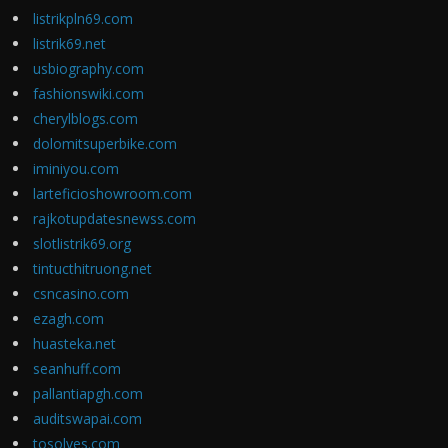
listrikpln69.com
listrik69.net
usbiography.com
fashionswiki.com
cherylblogs.com
dolomitsuperbike.com
iminiyou.com
larteficioshowroom.com
rajkotupdatesnewss.com
slotlistrik69.org
tintucthitruong.net
csncasino.com
ezagh.com
huasteka.net
seanhuff.com
pallantiapgh.com
auditswapai.com
tosolves.com