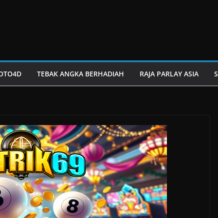
OTO4D
TEBAK ANGKA BERHADIAH
RAJA PARLAY ASIA
S