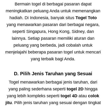
Bermain togel di berbagai pasaran dapat
meningkatkan peluang Anda untuk memenangkan
hadiah. Di Indonesia, banyak situs
Togel Toto
yang menawarkan pasaran dari berbagai negara,
seperti Singapura, Hong Kong, Sidney, dan
lainnya. Setiap pasaran memiliki aturan dan
peluang yang berbeda, jadi cobalah untuk
menjelajahi beberapa pasaran togel untuk mencari
yang terbaik bagi Anda.
D.
Pilih Jenis Taruhan yang Sesuai
Togel menawarkan berbagai jenis taruhan, dari
yang paling sederhana seperti
togel 2D
hingga
yang lebih kompleks seperti
togel 4D
atau
colok
jitu
. Pilih jenis taruhan yang sesuai dengan tingkat