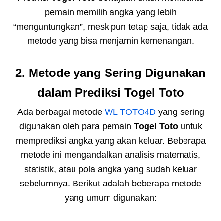
pemain memilih angka yang lebih
“menguntungkan”, meskipun tetap saja, tidak ada
metode yang bisa menjamin kemenangan.
2. Metode yang Sering Digunakan
dalam Prediksi
Togel Toto
Ada berbagai metode
WL TOTO4D
yang sering
digunakan oleh para pemain
Togel Toto
untuk
memprediksi angka yang akan keluar. Beberapa
metode ini mengandalkan analisis matematis,
statistik, atau pola angka yang sudah keluar
sebelumnya. Berikut adalah beberapa metode
yang umum digunakan: