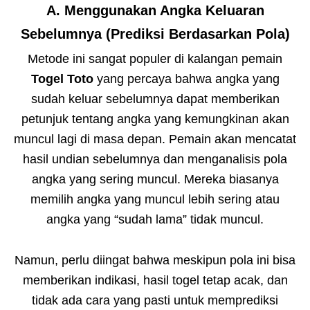
A.
Menggunakan Angka Keluaran
Sebelumnya (Prediksi Berdasarkan Pola)
Metode ini sangat populer di kalangan pemain
Togel Toto
yang percaya bahwa angka yang
sudah keluar sebelumnya dapat memberikan
petunjuk tentang angka yang kemungkinan akan
muncul lagi di masa depan. Pemain akan mencatat
hasil undian sebelumnya dan menganalisis pola
angka yang sering muncul. Mereka biasanya
memilih angka yang muncul lebih sering atau
angka yang “sudah lama” tidak muncul.
Namun, perlu diingat bahwa meskipun pola ini bisa
memberikan indikasi, hasil togel tetap acak, dan
tidak ada cara yang pasti untuk memprediksi