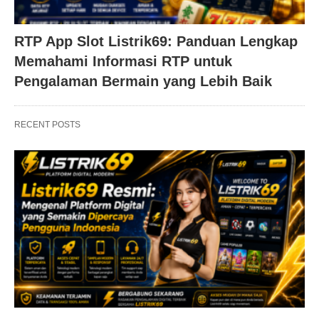
RTP App Slot Listrik69: Panduan Lengkap
Memahami Informasi RTP untuk
Pengalaman Bermain yang Lebih Baik
RECENT POSTS