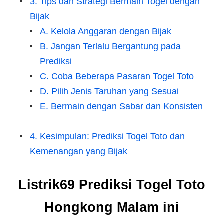
3. Tips dan Strategi Bermain Togel dengan
Bijak
A. Kelola Anggaran dengan Bijak
B. Jangan Terlalu Bergantung pada
Prediksi
C. Coba Beberapa Pasaran Togel Toto
D. Pilih Jenis Taruhan yang Sesuai
E. Bermain dengan Sabar dan Konsisten
4. Kesimpulan: Prediksi Togel Toto dan
Kemenangan yang Bijak
Listrik69 Prediksi Togel Toto
Hongkong Malam ini