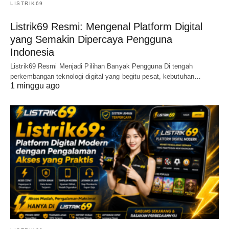
LISTRIK69
Listrik69 Resmi: Mengenal Platform Digital
yang Semakin Dipercaya Pengguna
Indonesia
Listrik69 Resmi Menjadi Pilihan Banyak Pengguna Di tengah
perkembangan teknologi digital yang begitu pesat, kebutuhan…
1 minggu ago