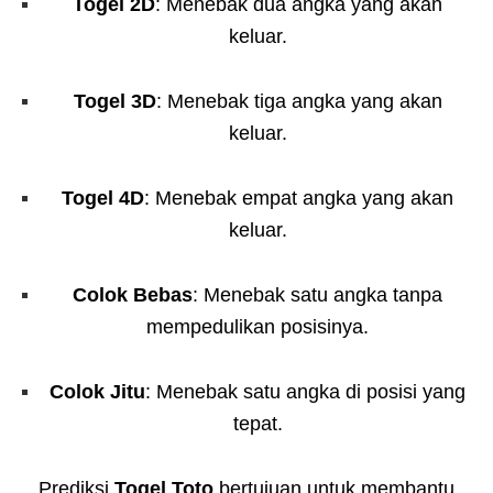
Togel 2D
: Menebak dua angka yang akan
keluar.
Togel 3D
: Menebak tiga angka yang akan
keluar.
Togel 4D
: Menebak empat angka yang akan
keluar.
Colok Bebas
: Menebak satu angka tanpa
mempedulikan posisinya.
Colok Jitu
: Menebak satu angka di posisi yang
tepat.
Prediksi
Togel Toto
bertujuan untuk membantu