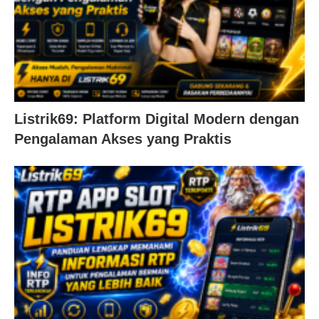
Listrik69: Platform Digital Modern dengan
Pengalaman Akses yang Praktis