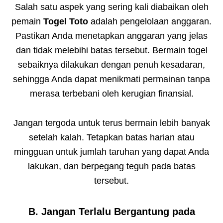
Salah satu aspek yang sering kali diabaikan oleh
pemain
Togel Toto
adalah pengelolaan anggaran.
Pastikan Anda menetapkan anggaran yang jelas
dan tidak melebihi batas tersebut. Bermain togel
sebaiknya dilakukan dengan penuh kesadaran,
sehingga Anda dapat menikmati permainan tanpa
merasa terbebani oleh kerugian finansial.
Jangan tergoda untuk terus bermain lebih banyak
setelah kalah. Tetapkan batas harian atau
mingguan untuk jumlah taruhan yang dapat Anda
lakukan, dan berpegang teguh pada batas
tersebut.
B.
Jangan Terlalu Bergantung pada