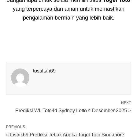
Jangan lupa untuk selalu memilih situs
Togel Toto
yang terpercaya dan aman untuk memastikan
pengalaman bermain yang lebih baik.
tosultan69
NEXT
Prediksi WL Toto4d Sydney Lotto 4 Desember 2025 »
PREVIOUS
« Listrik69 Prediksi Tebak Angka Togel Toto Singapore