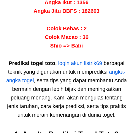
Angka Ikut : 1356
Angka Jitu BBFS : 182603
Colok Bebas : 2
Colok Macao : 36
Shio => Babi
Prediksi togel toto
,
login akun listrik69
berbagai
teknik yang digunakan untuk memprediksi
angka-
angka togel
, serta tips yang dapat membantu Anda
bermain dengan lebih bijak dan meningkatkan
peluang menang. Kami akan mengulas tentang
jenis taruhan, cara kerja prediksi, serta tips praktis
untuk meraih kemenangan di dunia togel.