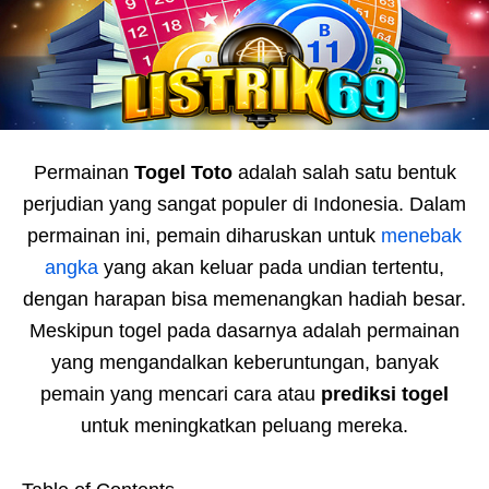
Permainan
Togel Toto
adalah salah satu bentuk
perjudian yang sangat populer di Indonesia. Dalam
permainan ini, pemain diharuskan untuk
menebak
angka
yang akan keluar pada undian tertentu,
dengan harapan bisa memenangkan hadiah besar.
Meskipun togel pada dasarnya adalah permainan
yang mengandalkan keberuntungan, banyak
pemain yang mencari cara atau
prediksi togel
untuk meningkatkan peluang mereka.