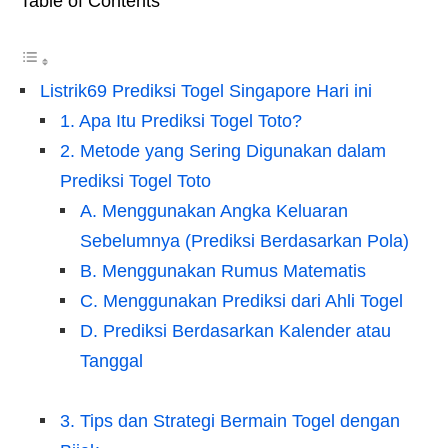
Table of Contents
Listrik69 Prediksi Togel Singapore Hari ini
1. Apa Itu Prediksi Togel Toto?
2. Metode yang Sering Digunakan dalam
Prediksi Togel Toto
A. Menggunakan Angka Keluaran
Sebelumnya (Prediksi Berdasarkan Pola)
B. Menggunakan Rumus Matematis
C. Menggunakan Prediksi dari Ahli Togel
D. Prediksi Berdasarkan Kalender atau
Tanggal
3. Tips dan Strategi Bermain Togel dengan