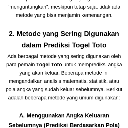
“menguntungkan”, meskipun tetap saja, tidak ada
metode yang bisa menjamin kemenangan.
2. Metode yang Sering Digunakan
dalam Prediksi
Togel Toto
Ada berbagai metode yang sering digunakan oleh
para pemain
Togel Toto
untuk memprediksi angka
yang akan keluar. Beberapa metode ini
mengandalkan analisis matematis, statistik, atau
pola angka yang sudah keluar sebelumnya. Berikut
adalah beberapa metode yang umum digunakan:
A.
Menggunakan Angka Keluaran
Sebelumnya (Prediksi Berdasarkan Pola)