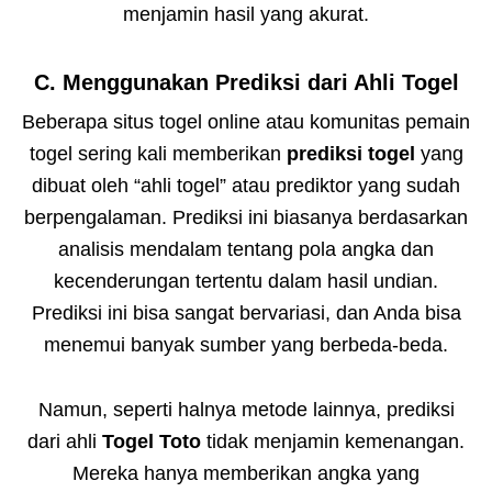
menjamin hasil yang akurat.
C.
Menggunakan Prediksi dari Ahli Togel
Beberapa situs togel online atau komunitas pemain
togel sering kali memberikan
prediksi togel
yang
dibuat oleh “ahli togel” atau prediktor yang sudah
berpengalaman. Prediksi ini biasanya berdasarkan
analisis mendalam tentang pola angka dan
kecenderungan tertentu dalam hasil undian.
Prediksi ini bisa sangat bervariasi, dan Anda bisa
menemui banyak sumber yang berbeda-beda.
Namun, seperti halnya metode lainnya, prediksi
dari ahli
Togel Toto
tidak menjamin kemenangan.
Mereka hanya memberikan angka yang