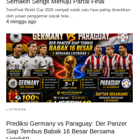
Semakin Sengit Menuju Partai Final
Semifinal World Cup 2026 menjadi salah satu fase paling dinantikan
oleh jutaan penggemar sepak bola…
4 minggu ago
LISTRIK69
Prediksi Germany vs Paraguay: Der Panzer
Siap Tembus Babak 16 Besar Bersama