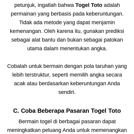
petunjuk, ingatlah bahwa
Togel Toto
adalah
permainan yang berbasis pada keberuntungan.
Tidak ada metode yang dapat menjamin
kemenangan. Oleh karena itu, gunakan prediksi
sebagai alat bantu dan bukan sebagai patokan
utama dalam menentukan angka.
Cobalah untuk bermain dengan pola taruhan yang
lebih terstruktur, seperti memilih angka secara
acak atau berdasarkan keberuntungan Anda
sendiri.
C.
Coba Beberapa Pasaran Togel Toto
Bermain togel di berbagai pasaran dapat
meningkatkan peluang Anda untuk memenangkan