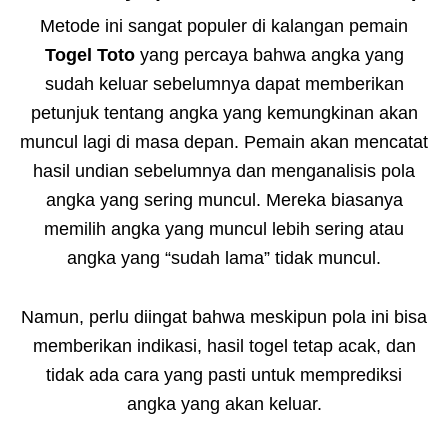
Metode ini sangat populer di kalangan pemain
Togel Toto
yang percaya bahwa angka yang
sudah keluar sebelumnya dapat memberikan
petunjuk tentang angka yang kemungkinan akan
muncul lagi di masa depan. Pemain akan mencatat
hasil undian sebelumnya dan menganalisis pola
angka yang sering muncul. Mereka biasanya
memilih angka yang muncul lebih sering atau
angka yang “sudah lama” tidak muncul.
Namun, perlu diingat bahwa meskipun pola ini bisa
memberikan indikasi, hasil togel tetap acak, dan
tidak ada cara yang pasti untuk memprediksi
angka yang akan keluar.