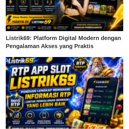
Listrik69: Platform Digital Modern dengan
Pengalaman Akses yang Praktis