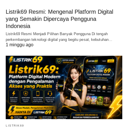
Listrik69 Resmi: Mengenal Platform Digital
yang Semakin Dipercaya Pengguna
Indonesia
Listrik69 Resmi Menjadi Pilihan Banyak Pengguna Di tengah
perkembangan teknologi digital yang begitu pesat, kebutuhan…
1 minggu ago
LISTRIK69