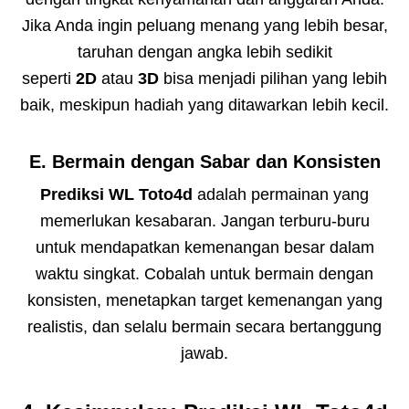
Jika Anda ingin peluang menang yang lebih besar,
taruhan dengan angka lebih sedikit
seperti
2D
atau
3D
bisa menjadi pilihan yang lebih
baik, meskipun hadiah yang ditawarkan lebih kecil.
E.
Bermain dengan Sabar dan Konsisten
Prediksi WL Toto4d
adalah permainan yang
memerlukan kesabaran. Jangan terburu-buru
untuk mendapatkan kemenangan besar dalam
waktu singkat. Cobalah untuk bermain dengan
konsisten, menetapkan target kemenangan yang
realistis, dan selalu bermain secara bertanggung
jawab.