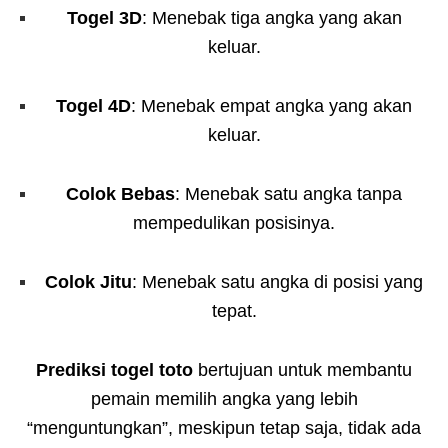
Togel 3D
: Menebak tiga angka yang akan
keluar.
Togel 4D
: Menebak empat angka yang akan
keluar.
Colok Bebas
: Menebak satu angka tanpa
mempedulikan posisinya.
Colok Jitu
: Menebak satu angka di posisi yang
tepat.
Prediksi togel toto
bertujuan untuk membantu
pemain memilih angka yang lebih
“menguntungkan”, meskipun tetap saja, tidak ada