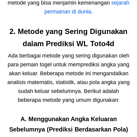
metode yang bisa menjamin kemenangan
sejarah
permainan di dunia
.
2. Metode yang Sering Digunakan
dalam
Prediksi WL Toto4d
Ada berbagai metode yang sering digunakan oleh
para pemain togel untuk memprediksi angka yang
akan keluar. Beberapa metode ini mengandalkan
analisis matematis, statistik, atau pola angka yang
sudah keluar sebelumnya. Berikut adalah
beberapa metode yang umum digunakan:
A.
Menggunakan Angka Keluaran
Sebelumnya (Prediksi Berdasarkan Pola)