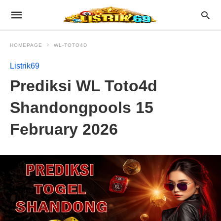
HOMEPAGE
WL-TOTO4D
Listrik69
Prediksi WL Toto4d
Shandongpools 15
February 2026