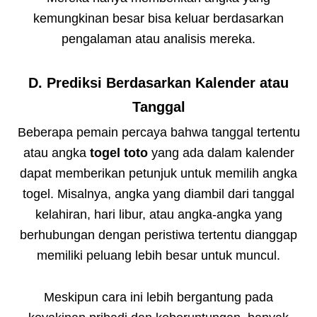
kemungkinan besar bisa keluar berdasarkan
pengalaman atau analisis mereka.
D.
Prediksi Berdasarkan Kalender atau
Tanggal
Beberapa pemain percaya bahwa tanggal tertentu
atau angka
togel toto
yang ada dalam kalender
dapat memberikan petunjuk untuk memilih angka
togel. Misalnya, angka yang diambil dari tanggal
kelahiran, hari libur, atau angka-angka yang
berhubungan dengan peristiwa tertentu dianggap
memiliki peluang lebih besar untuk muncul.
Meskipun cara ini lebih bergantung pada