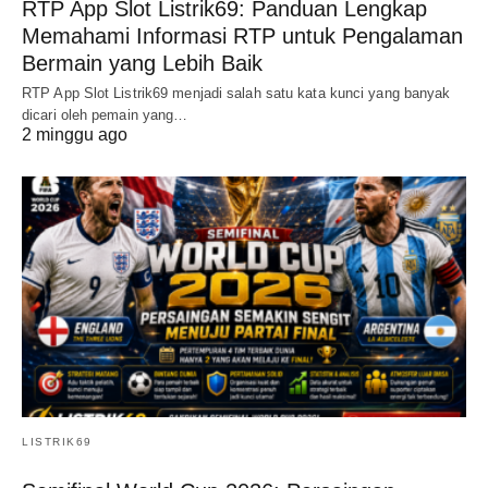
RTP App Slot Listrik69: Panduan Lengkap
Memahami Informasi RTP untuk Pengalaman
Bermain yang Lebih Baik
RTP App Slot Listrik69 menjadi salah satu kata kunci yang banyak
dicari oleh pemain yang…
2 minggu ago
LISTRIK69