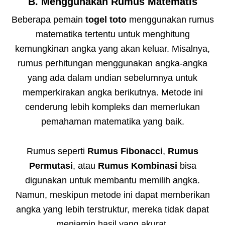
B.
Menggunakan Rumus Matematis
Beberapa pemain
togel toto
menggunakan rumus
matematika tertentu untuk menghitung
kemungkinan angka yang akan keluar. Misalnya,
rumus perhitungan menggunakan angka-angka
yang ada dalam undian sebelumnya untuk
memperkirakan angka berikutnya. Metode ini
cenderung lebih kompleks dan memerlukan
pemahaman matematika yang baik.
Rumus seperti
Rumus Fibonacci
,
Rumus
Permutasi
, atau
Rumus Kombinasi
bisa
digunakan untuk membantu memilih angka.
Namun, meskipun metode ini dapat memberikan
angka yang lebih terstruktur, mereka tidak dapat
menjamin hasil yang akurat.