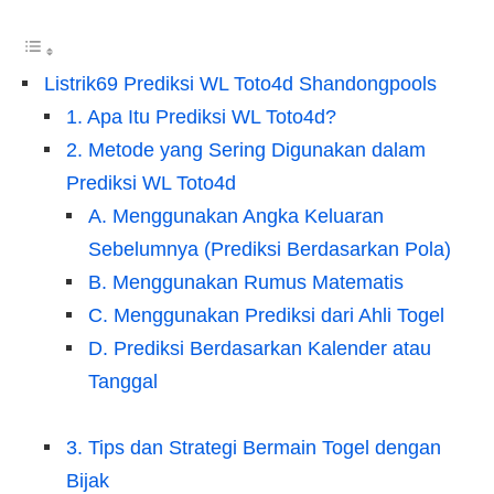
Listrik69 Prediksi WL Toto4d Shandongpools
1. Apa Itu Prediksi WL Toto4d?
2. Metode yang Sering Digunakan dalam
Prediksi WL Toto4d
A. Menggunakan Angka Keluaran
Sebelumnya (Prediksi Berdasarkan Pola)
B. Menggunakan Rumus Matematis
C. Menggunakan Prediksi dari Ahli Togel
D. Prediksi Berdasarkan Kalender atau
Tanggal
3. Tips dan Strategi Bermain Togel dengan
Bijak