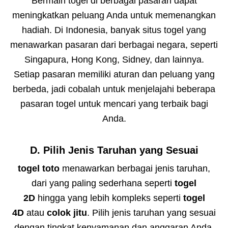
Bermain togel di berbagai pasaran dapat
meningkatkan peluang Anda untuk memenangkan
hadiah. Di Indonesia, banyak situs togel yang
menawarkan pasaran dari berbagai negara, seperti
Singapura, Hong Kong, Sidney, dan lainnya.
Setiap pasaran memiliki aturan dan peluang yang
berbeda, jadi cobalah untuk menjelajahi beberapa
pasaran togel untuk mencari yang terbaik bagi
Anda.
D.
Pilih Jenis Taruhan yang Sesuai
togel toto
menawarkan berbagai jenis taruhan,
dari yang paling sederhana seperti
togel
2D
hingga yang lebih kompleks seperti
togel
4D
atau
colok jitu
. Pilih jenis taruhan yang sesuai
dengan tingkat kenyamanan dan anggaran Anda.