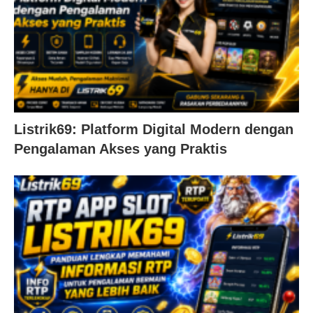
Listrik69: Platform Digital Modern dengan
Pengalaman Akses yang Praktis