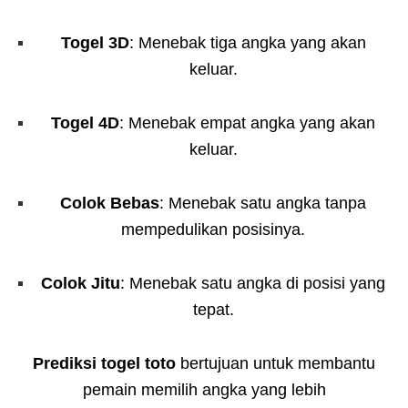
Togel 3D
: Menebak tiga angka yang akan
keluar.
Togel 4D
: Menebak empat angka yang akan
keluar.
Colok Bebas
: Menebak satu angka tanpa
mempedulikan posisinya.
Colok Jitu
: Menebak satu angka di posisi yang
tepat.
Prediksi togel toto
bertujuan untuk membantu
pemain memilih angka yang lebih