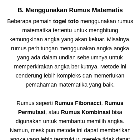
B.
Menggunakan Rumus Matematis
Beberapa pemain
togel toto
menggunakan rumus
matematika tertentu untuk menghitung
kemungkinan angka yang akan keluar. Misalnya,
rumus perhitungan menggunakan angka-angka
yang ada dalam undian sebelumnya untuk
memperkirakan angka berikutnya. Metode ini
cenderung lebih kompleks dan memerlukan
pemahaman matematika yang baik.
Rumus seperti
Rumus Fibonacci
,
Rumus
Permutasi
, atau
Rumus Kombinasi
bisa
digunakan untuk membantu memilih angka.
Namun, meskipun metode ini dapat memberikan
angka yang lebih terstruktur, mereka tidak dapat