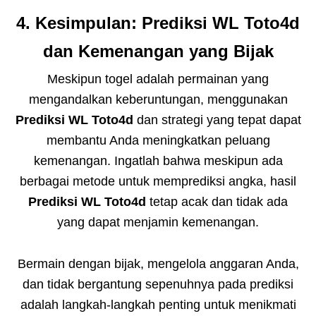
4. Kesimpulan:
Prediksi WL Toto4d
dan Kemenangan yang Bijak
Meskipun togel adalah permainan yang
mengandalkan keberuntungan, menggunakan
Prediksi WL Toto4d
dan strategi yang tepat dapat
membantu Anda meningkatkan peluang
kemenangan. Ingatlah bahwa meskipun ada
berbagai metode untuk memprediksi angka, hasil
Prediksi WL Toto4d
tetap acak dan tidak ada
yang dapat menjamin kemenangan.
Bermain dengan bijak, mengelola anggaran Anda,
dan tidak bergantung sepenuhnya pada prediksi
adalah langkah-langkah penting untuk menikmati