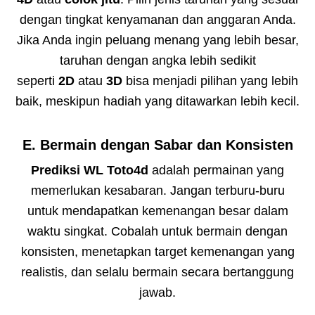
dengan tingkat kenyamanan dan anggaran Anda.
Jika Anda ingin peluang menang yang lebih besar,
taruhan dengan angka lebih sedikit
seperti
2D
atau
3D
bisa menjadi pilihan yang lebih
baik, meskipun hadiah yang ditawarkan lebih kecil.
E.
Bermain dengan Sabar dan Konsisten
Prediksi WL Toto4d
adalah permainan yang
memerlukan kesabaran. Jangan terburu-buru
untuk mendapatkan kemenangan besar dalam
waktu singkat. Cobalah untuk bermain dengan
konsisten, menetapkan target kemenangan yang
realistis, dan selalu bermain secara bertanggung
jawab.