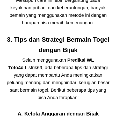
Meskipun cara ini lebih bergantung pada
keyakinan pribadi dan keberuntungan, banyak
pemain yang menggunakan metode ini dengan
harapan bisa meraih kemenangan.
3. Tips dan Strategi Bermain Togel
dengan Bijak
Selain menggunakan
Prediksi WL
Toto4d
Listrik69, ada beberapa tips dan strategi
yang dapat membantu Anda meningkatkan
peluang menang dan menghindari kerugian besar
saat bermain togel. Berikut beberapa tips yang
bisa Anda terapkan:
A.
Kelola Anggaran dengan Bijak