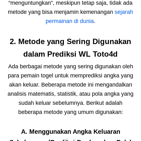
“menguntungkan”, meskipun tetap saja, tidak ada
metode yang bisa menjamin kemenangan
sejarah
permainan di dunia
.
2. Metode yang Sering Digunakan
dalam
Prediksi WL Toto4d
Ada berbagai metode yang sering digunakan oleh
para pemain togel untuk memprediksi angka yang
akan keluar. Beberapa metode ini mengandalkan
analisis matematis, statistik, atau pola angka yang
sudah keluar sebelumnya. Berikut adalah
beberapa metode yang umum digunakan:
A.
Menggunakan Angka Keluaran