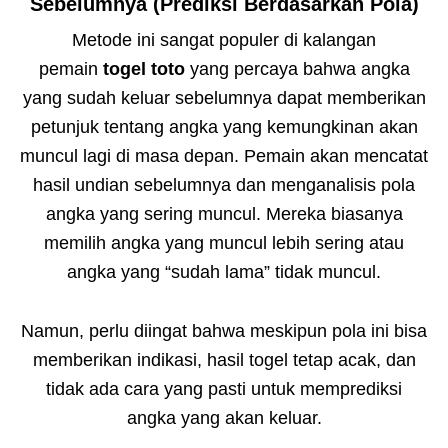
Sebelumnya (Prediksi Berdasarkan Pola)
Metode ini sangat populer di kalangan
pemain
togel toto
yang percaya bahwa angka
yang sudah keluar sebelumnya dapat memberikan
petunjuk tentang angka yang kemungkinan akan
muncul lagi di masa depan. Pemain akan mencatat
hasil undian sebelumnya dan menganalisis pola
angka yang sering muncul. Mereka biasanya
memilih angka yang muncul lebih sering atau
angka yang “sudah lama” tidak muncul.
Namun, perlu diingat bahwa meskipun pola ini bisa
memberikan indikasi, hasil togel tetap acak, dan
tidak ada cara yang pasti untuk memprediksi
angka yang akan keluar.