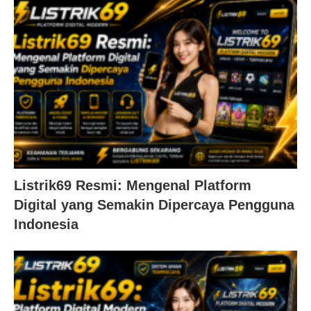
Listrik69 Resmi: Mengenal Platform
Digital yang Semakin Dipercaya Pengguna
Indonesia