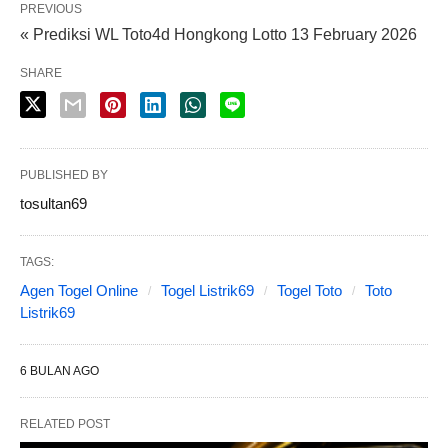
PREVIOUS
« Prediksi WL Toto4d Hongkong Lotto 13 February 2026
SHARE
PUBLISHED BY
tosultan69
TAGS:
Agen Togel Online
Togel Listrik69
Togel Toto
Toto
Listrik69
6 BULAN AGO
RELATED POST