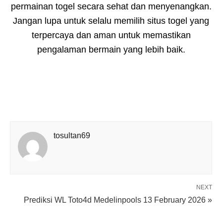
permainan togel secara sehat dan menyenangkan.
Jangan lupa untuk selalu memilih situs togel yang
terpercaya dan aman untuk memastikan
pengalaman bermain yang lebih baik.
tosultan69
NEXT
Prediksi WL Toto4d Medelinpools 13 February 2026 »