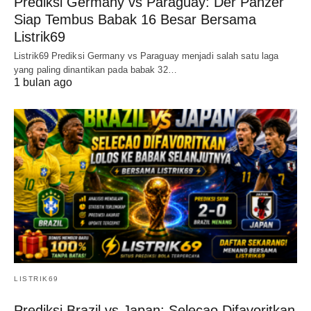
Prediksi Germany vs Paraguay: Der Panzer
Siap Tembus Babak 16 Besar Bersama
Listrik69
Listrik69 Prediksi Germany vs Paraguay menjadi salah satu laga
yang paling dinantikan pada babak 32…
1 bulan ago
LISTRIK69
Prediksi Brazil vs Japan: Selecao Difavoritkan