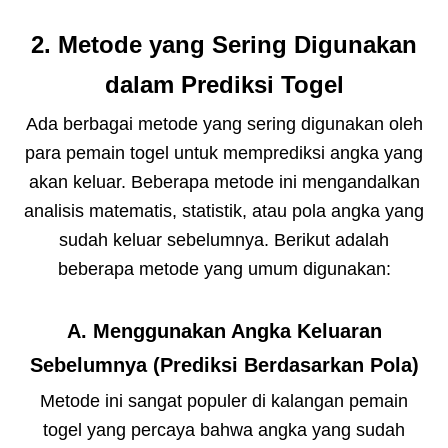
2. Metode yang Sering Digunakan
dalam Prediksi Togel
Ada berbagai metode yang sering digunakan oleh
para pemain togel untuk memprediksi angka yang
akan keluar. Beberapa metode ini mengandalkan
analisis matematis, statistik, atau pola angka yang
sudah keluar sebelumnya. Berikut adalah
beberapa metode yang umum digunakan:
A.
Menggunakan Angka Keluaran
Sebelumnya (Prediksi Berdasarkan Pola)
Metode ini sangat populer di kalangan pemain
togel yang percaya bahwa angka yang sudah