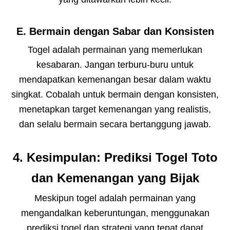
E.
Bermain dengan Sabar dan Konsisten
Togel adalah permainan yang memerlukan
kesabaran. Jangan terburu-buru untuk
mendapatkan kemenangan besar dalam waktu
singkat. Cobalah untuk bermain dengan konsisten,
menetapkan target kemenangan yang realistis,
dan selalu bermain secara bertanggung jawab.
4. Kesimpulan: Prediksi Togel Toto
dan Kemenangan yang Bijak
Meskipun togel adalah permainan yang
mengandalkan keberuntungan, menggunakan
prediksi togel dan strategi yang tepat dapat