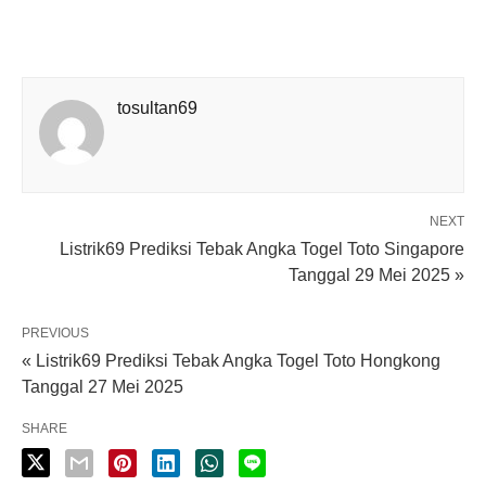
tosultan69
NEXT
Listrik69 Prediksi Tebak Angka Togel Toto Singapore
Tanggal 29 Mei 2025 »
PREVIOUS
« Listrik69 Prediksi Tebak Angka Togel Toto Hongkong
Tanggal 27 Mei 2025
SHARE