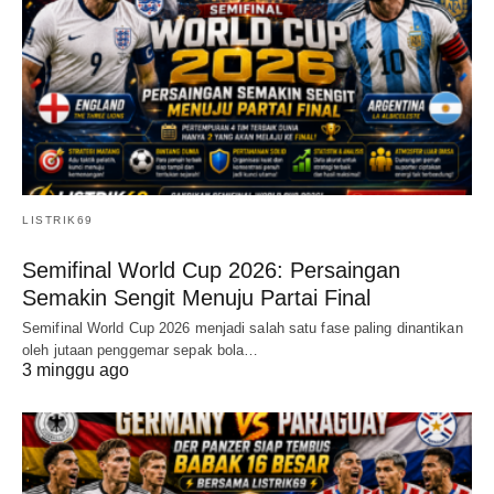
LISTRIK69
Semifinal World Cup 2026: Persaingan
Semakin Sengit Menuju Partai Final
Semifinal World Cup 2026 menjadi salah satu fase paling dinantikan
oleh jutaan penggemar sepak bola…
3 minggu ago