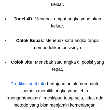
keluar.
Togel 4D
: Menebak empat angka yang akan
keluar.
Colok Bebas
: Menebak satu angka tanpa
mempedulikan posisinya.
Colok Jitu
: Menebak satu angka di posisi yang
tepat.
Prediksi togel toto
bertujuan untuk membantu
pemain memilih angka yang lebih
“menguntungkan”, meskipun tetap saja, tidak ada
metode yang bisa menjamin kemenangan.