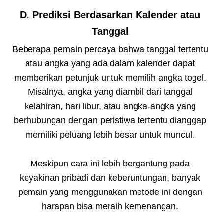
D.
Prediksi Berdasarkan Kalender atau
Tanggal
Beberapa pemain percaya bahwa tanggal tertentu
atau angka yang ada dalam kalender dapat
memberikan petunjuk untuk memilih angka togel.
Misalnya, angka yang diambil dari tanggal
kelahiran, hari libur, atau angka-angka yang
berhubungan dengan peristiwa tertentu dianggap
memiliki peluang lebih besar untuk muncul.
Meskipun cara ini lebih bergantung pada
keyakinan pribadi dan keberuntungan, banyak
pemain yang menggunakan metode ini dengan
harapan bisa meraih kemenangan.