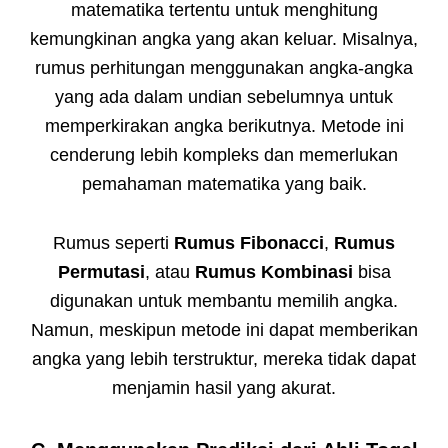
matematika tertentu untuk menghitung
kemungkinan angka yang akan keluar. Misalnya,
rumus perhitungan menggunakan angka-angka
yang ada dalam undian sebelumnya untuk
memperkirakan angka berikutnya. Metode ini
cenderung lebih kompleks dan memerlukan
pemahaman matematika yang baik.
Rumus seperti
Rumus Fibonacci
,
Rumus
Permutasi
, atau
Rumus Kombinasi
bisa
digunakan untuk membantu memilih angka.
Namun, meskipun metode ini dapat memberikan
angka yang lebih terstruktur, mereka tidak dapat
menjamin hasil yang akurat.