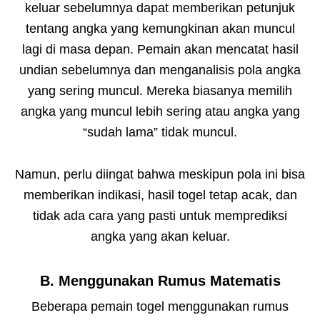
keluar sebelumnya dapat memberikan petunjuk
tentang angka yang kemungkinan akan muncul
lagi di masa depan. Pemain akan mencatat hasil
undian sebelumnya dan menganalisis pola angka
yang sering muncul. Mereka biasanya memilih
angka yang muncul lebih sering atau angka yang
“sudah lama” tidak muncul.
Namun, perlu diingat bahwa meskipun pola ini bisa
memberikan indikasi, hasil togel tetap acak, dan
tidak ada cara yang pasti untuk memprediksi
angka yang akan keluar.
B.
Menggunakan Rumus Matematis
Beberapa pemain togel menggunakan rumus