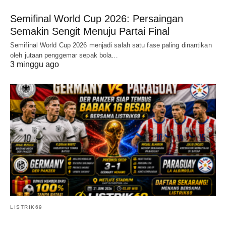
Semifinal World Cup 2026: Persaingan
Semakin Sengit Menuju Partai Final
Semifinal World Cup 2026 menjadi salah satu fase paling dinantikan
oleh jutaan penggemar sepak bola…
3 minggu ago
LISTRIK69