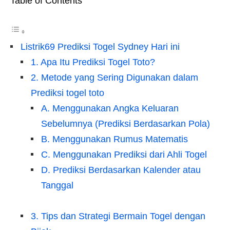
Table of Contents
Listrik69 Prediksi Togel Sydney Hari ini
1. Apa Itu Prediksi Togel Toto?
2. Metode yang Sering Digunakan dalam
Prediksi togel toto
A. Menggunakan Angka Keluaran
Sebelumnya (Prediksi Berdasarkan Pola)
B. Menggunakan Rumus Matematis
C. Menggunakan Prediksi dari Ahli Togel
D. Prediksi Berdasarkan Kalender atau
Tanggal
3. Tips dan Strategi Bermain Togel dengan