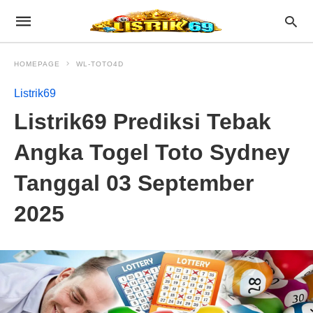
HOMEPAGE
WL-TOTO4D
Listrik69
Listrik69 Prediksi Tebak
Angka Togel Toto Sydney
Tanggal 03 September
2025