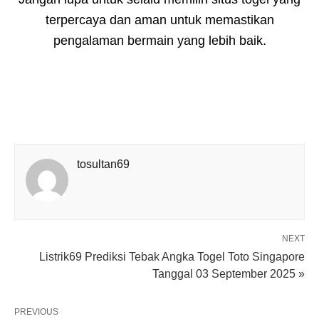
terpercaya dan aman untuk memastikan
pengalaman bermain yang lebih baik.
tosultan69
NEXT
Listrik69 Prediksi Tebak Angka Togel Toto Singapore
Tanggal 03 September 2025 »
PREVIOUS