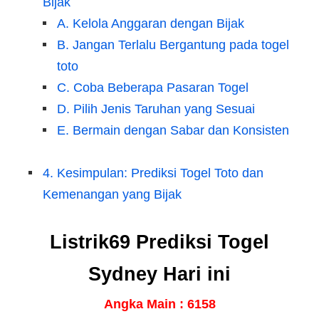
Bijak
A. Kelola Anggaran dengan Bijak
B. Jangan Terlalu Bergantung pada togel
toto
C. Coba Beberapa Pasaran Togel
D. Pilih Jenis Taruhan yang Sesuai
E. Bermain dengan Sabar dan Konsisten
4. Kesimpulan: Prediksi Togel Toto dan
Kemenangan yang Bijak
Listrik69 Prediksi Togel
Sydney Hari ini
Angka Main : 6158