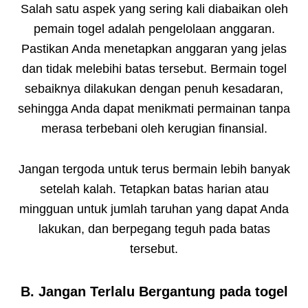
Salah satu aspek yang sering kali diabaikan oleh
pemain togel adalah pengelolaan anggaran.
Pastikan Anda menetapkan anggaran yang jelas
dan tidak melebihi batas tersebut. Bermain togel
sebaiknya dilakukan dengan penuh kesadaran,
sehingga Anda dapat menikmati permainan tanpa
merasa terbebani oleh kerugian finansial.
Jangan tergoda untuk terus bermain lebih banyak
setelah kalah. Tetapkan batas harian atau
mingguan untuk jumlah taruhan yang dapat Anda
lakukan, dan berpegang teguh pada batas
tersebut.
B.
Jangan Terlalu Bergantung pada togel