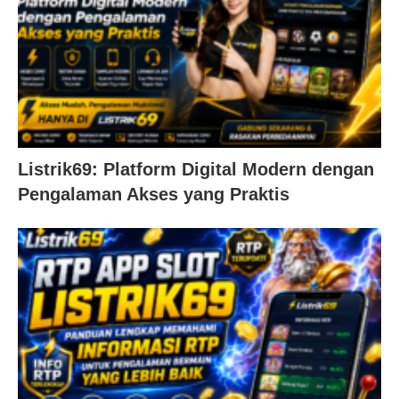
Listrik69: Platform Digital Modern dengan
Pengalaman Akses yang Praktis