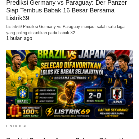
Prediksi Germany vs Paraguay: Der Panzer
Siap Tembus Babak 16 Besar Bersama
Listrik69
Listrik69 Prediksi Germany vs Paraguay menjadi salah satu laga
yang paling dinantikan pada babak 32…
1 bulan ago
LISTRIK69