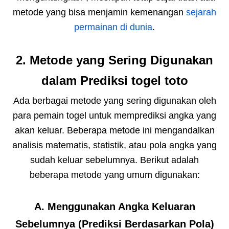
metode yang bisa menjamin kemenangan
sejarah
permainan di dunia
.
2. Metode yang Sering Digunakan
dalam Prediksi
togel toto
Ada berbagai metode yang sering digunakan oleh
para pemain togel untuk memprediksi angka yang
akan keluar. Beberapa metode ini mengandalkan
analisis matematis, statistik, atau pola angka yang
sudah keluar sebelumnya. Berikut adalah
beberapa metode yang umum digunakan:
A.
Menggunakan Angka Keluaran
Sebelumnya (Prediksi Berdasarkan Pola)