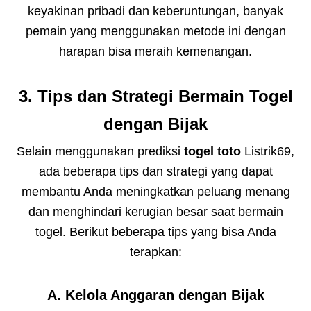
keyakinan pribadi dan keberuntungan, banyak
pemain yang menggunakan metode ini dengan
harapan bisa meraih kemenangan.
3. Tips dan Strategi Bermain Togel
dengan Bijak
Selain menggunakan prediksi
togel toto
Listrik69,
ada beberapa tips dan strategi yang dapat
membantu Anda meningkatkan peluang menang
dan menghindari kerugian besar saat bermain
togel. Berikut beberapa tips yang bisa Anda
terapkan:
A.
Kelola Anggaran dengan Bijak