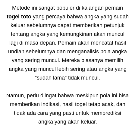
Metode ini sangat populer di kalangan pemain
togel toto
yang percaya bahwa angka yang sudah
keluar sebelumnya dapat memberikan petunjuk
tentang angka yang kemungkinan akan muncul
lagi di masa depan. Pemain akan mencatat hasil
undian sebelumnya dan menganalisis pola angka
yang sering muncul. Mereka biasanya memilih
angka yang muncul lebih sering atau angka yang
“sudah lama” tidak muncul.
Namun, perlu diingat bahwa meskipun pola ini bisa
memberikan indikasi, hasil togel tetap acak, dan
tidak ada cara yang pasti untuk memprediksi
angka yang akan keluar.