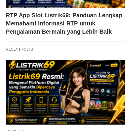
RTP App Slot Listrik69: Panduan Lengkap
Memahami Informasi RTP untuk
Pengalaman Bermain yang Lebih Baik
RECENT POSTS