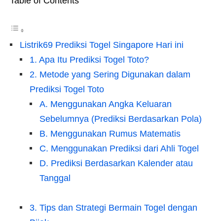
Table of Contents
Listrik69 Prediksi Togel Singapore Hari ini
1. Apa Itu Prediksi Togel Toto?
2. Metode yang Sering Digunakan dalam
Prediksi Togel Toto
A. Menggunakan Angka Keluaran
Sebelumnya (Prediksi Berdasarkan Pola)
B. Menggunakan Rumus Matematis
C. Menggunakan Prediksi dari Ahli Togel
D. Prediksi Berdasarkan Kalender atau
Tanggal
3. Tips dan Strategi Bermain Togel dengan