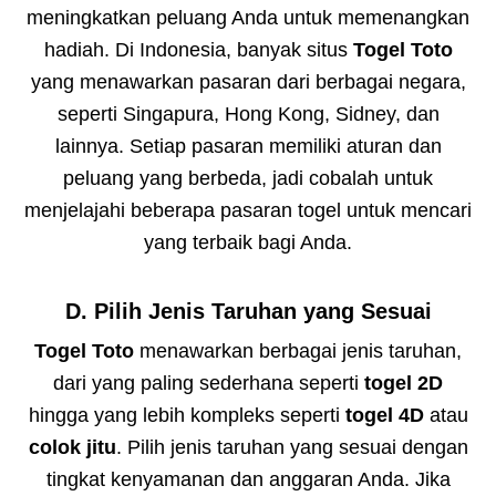
meningkatkan peluang Anda untuk memenangkan
hadiah. Di Indonesia, banyak situs
Togel Toto
yang menawarkan pasaran dari berbagai negara,
seperti Singapura, Hong Kong, Sidney, dan
lainnya. Setiap pasaran memiliki aturan dan
peluang yang berbeda, jadi cobalah untuk
menjelajahi beberapa pasaran togel untuk mencari
yang terbaik bagi Anda.
D.
Pilih Jenis Taruhan yang Sesuai
Togel Toto
menawarkan berbagai jenis taruhan,
dari yang paling sederhana seperti
togel 2D
hingga yang lebih kompleks seperti
togel 4D
atau
colok jitu
. Pilih jenis taruhan yang sesuai dengan
tingkat kenyamanan dan anggaran Anda. Jika