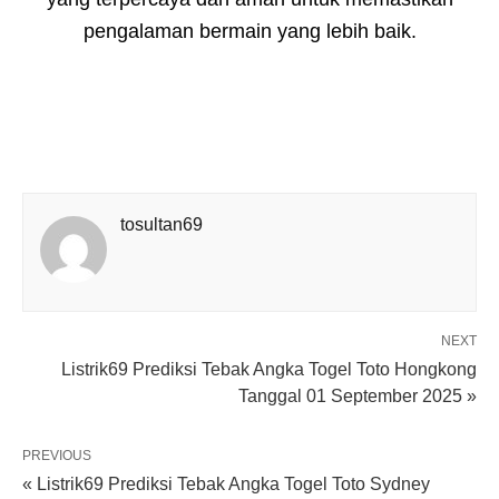
pengalaman bermain yang lebih baik.
tosultan69
NEXT
Listrik69 Prediksi Tebak Angka Togel Toto Hongkong
Tanggal 01 September 2025 »
PREVIOUS
« Listrik69 Prediksi Tebak Angka Togel Toto Sydney