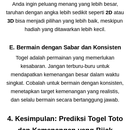
Anda ingin peluang menang yang lebih besar,
taruhan dengan angka lebih sedikit seperti
2D
atau
3D
bisa menjadi pilihan yang lebih baik, meskipun
hadiah yang ditawarkan lebih kecil.
E.
Bermain dengan Sabar dan Konsisten
Togel adalah permainan yang memerlukan
kesabaran. Jangan terburu-buru untuk
mendapatkan kemenangan besar dalam waktu
singkat. Cobalah untuk bermain dengan konsisten,
menetapkan target kemenangan yang realistis,
dan selalu bermain secara bertanggung jawab.
4. Kesimpulan: Prediksi Togel Toto