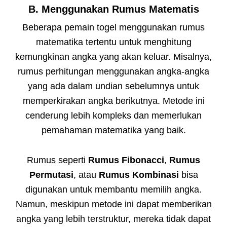
B.
Menggunakan Rumus Matematis
Beberapa pemain togel menggunakan rumus
matematika tertentu untuk menghitung
kemungkinan angka yang akan keluar. Misalnya,
rumus perhitungan menggunakan angka-angka
yang ada dalam undian sebelumnya untuk
memperkirakan angka berikutnya. Metode ini
cenderung lebih kompleks dan memerlukan
pemahaman matematika yang baik.
Rumus seperti
Rumus Fibonacci
,
Rumus
Permutasi
, atau
Rumus Kombinasi
bisa
digunakan untuk membantu memilih angka.
Namun, meskipun metode ini dapat memberikan
angka yang lebih terstruktur, mereka tidak dapat