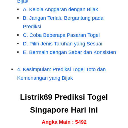
Bijak
A. Kelola Anggaran dengan Bijak
B. Jangan Terlalu Bergantung pada
Prediksi
C. Coba Beberapa Pasaran Togel
D. Pilih Jenis Taruhan yang Sesuai
E. Bermain dengan Sabar dan Konsisten
4. Kesimpulan: Prediksi Togel Toto dan
Kemenangan yang Bijak
Listrik69 Prediksi Togel
Singapore Hari ini
Angka Main : 5492