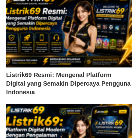
Listrik69 Resmi: Mengenal Platform
Digital yang Semakin Dipercaya Pengguna
Indonesia