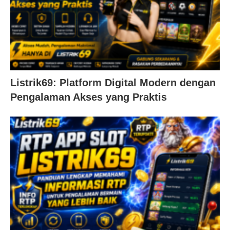
Listrik69: Platform Digital Modern dengan
Pengalaman Akses yang Praktis