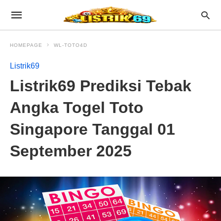
HOMEPAGE
WL-TOTO4D
Listrik69
Listrik69 Prediksi Tebak
Angka Togel Toto
Singapore Tanggal 01
September 2025