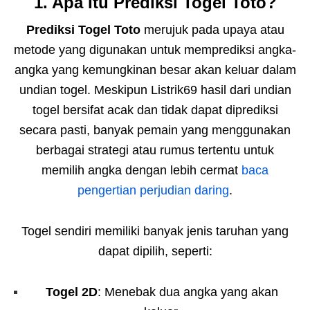
1. Apa Itu Prediksi Togel Toto?
Prediksi Togel Toto
merujuk pada upaya atau
metode yang digunakan untuk memprediksi angka-
angka yang kemungkinan besar akan keluar dalam
undian togel. Meskipun Listrik69 hasil dari undian
togel bersifat acak dan tidak dapat diprediksi
secara pasti, banyak pemain yang menggunakan
berbagai strategi atau rumus tertentu untuk
memilih angka dengan lebih cermat
baca
pengertian perjudian daring
.
Togel sendiri memiliki banyak jenis taruhan yang
dapat dipilih, seperti:
Togel 2D
: Menebak dua angka yang akan