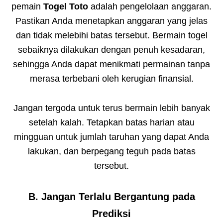
pemain
Togel Toto
adalah pengelolaan anggaran.
Pastikan Anda menetapkan anggaran yang jelas
dan tidak melebihi batas tersebut. Bermain togel
sebaiknya dilakukan dengan penuh kesadaran,
sehingga Anda dapat menikmati permainan tanpa
merasa terbebani oleh kerugian finansial.
Jangan tergoda untuk terus bermain lebih banyak
setelah kalah. Tetapkan batas harian atau
mingguan untuk jumlah taruhan yang dapat Anda
lakukan, dan berpegang teguh pada batas
tersebut.
B.
Jangan Terlalu Bergantung pada
Prediksi