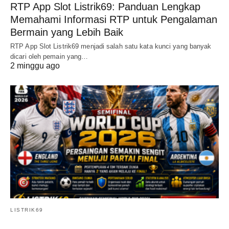
RTP App Slot Listrik69: Panduan Lengkap
Memahami Informasi RTP untuk Pengalaman
Bermain yang Lebih Baik
RTP App Slot Listrik69 menjadi salah satu kata kunci yang banyak
dicari oleh pemain yang…
2 minggu ago
LISTRIK69