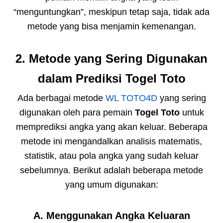
“menguntungkan”, meskipun tetap saja, tidak ada
metode yang bisa menjamin kemenangan.
2. Metode yang Sering Digunakan
dalam Prediksi
Togel Toto
Ada berbagai metode
WL TOTO4D
yang sering
digunakan oleh para pemain
Togel Toto
untuk
memprediksi angka yang akan keluar. Beberapa
metode ini mengandalkan analisis matematis,
statistik, atau pola angka yang sudah keluar
sebelumnya. Berikut adalah beberapa metode
yang umum digunakan:
A.
Menggunakan Angka Keluaran