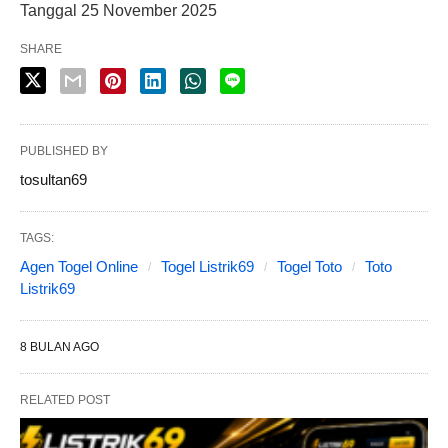
Tanggal 25 November 2025
SHARE
PUBLISHED BY
tosultan69
TAGS:
Agen Togel Online
Togel Listrik69
Togel Toto
Toto
Listrik69
8 BULAN AGO
RELATED POST