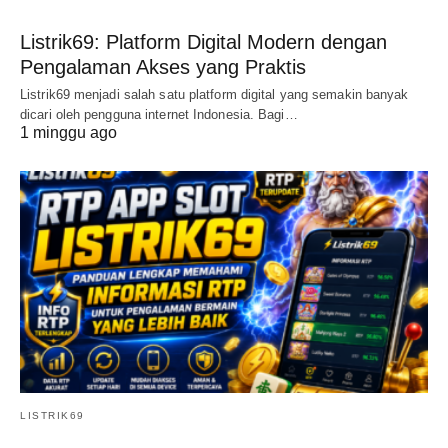
Listrik69: Platform Digital Modern dengan
Pengalaman Akses yang Praktis
Listrik69 menjadi salah satu platform digital yang semakin banyak
dicari oleh pengguna internet Indonesia. Bagi…
1 minggu ago
LISTRIK69