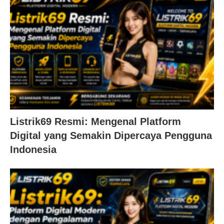
Listrik69 Resmi: Mengenal Platform
Digital yang Semakin Dipercaya Pengguna
Indonesia