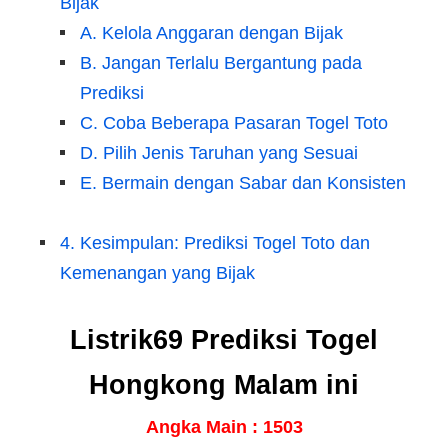
Bijak
A. Kelola Anggaran dengan Bijak
B. Jangan Terlalu Bergantung pada
Prediksi
C. Coba Beberapa Pasaran Togel Toto
D. Pilih Jenis Taruhan yang Sesuai
E. Bermain dengan Sabar dan Konsisten
4. Kesimpulan: Prediksi Togel Toto dan
Kemenangan yang Bijak
Listrik69 Prediksi Togel
Hongkong Malam ini
Angka Main : 1503