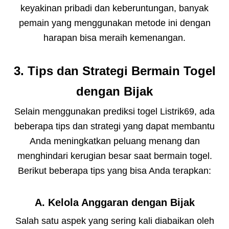
keyakinan pribadi dan keberuntungan, banyak
pemain yang menggunakan metode ini dengan
harapan bisa meraih kemenangan.
3. Tips dan Strategi Bermain Togel
dengan Bijak
Selain menggunakan prediksi togel Listrik69, ada
beberapa tips dan strategi yang dapat membantu
Anda meningkatkan peluang menang dan
menghindari kerugian besar saat bermain togel.
Berikut beberapa tips yang bisa Anda terapkan:
A.
Kelola Anggaran dengan Bijak
Salah satu aspek yang sering kali diabaikan oleh