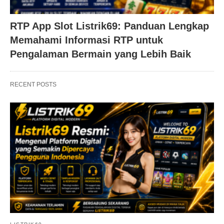
RTP App Slot Listrik69: Panduan Lengkap
Memahami Informasi RTP untuk
Pengalaman Bermain yang Lebih Baik
RECENT POSTS