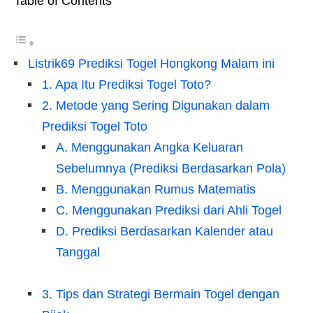
Table of Contents
Listrik69 Prediksi Togel Hongkong Malam ini
1. Apa Itu Prediksi Togel Toto?
2. Metode yang Sering Digunakan dalam
Prediksi Togel Toto
A. Menggunakan Angka Keluaran
Sebelumnya (Prediksi Berdasarkan Pola)
B. Menggunakan Rumus Matematis
C. Menggunakan Prediksi dari Ahli Togel
D. Prediksi Berdasarkan Kalender atau
Tanggal
3. Tips dan Strategi Bermain Togel dengan